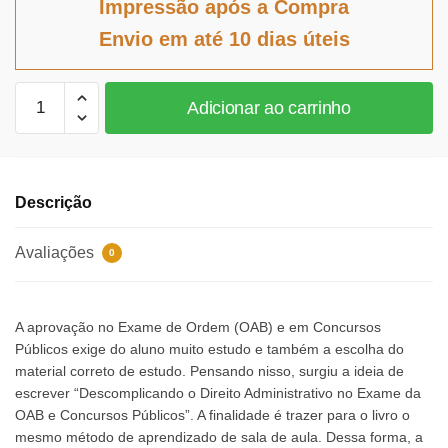
Impressão após a Compra
era:
é:
Envio em até 10 dias úteis
R$97,25.
R$89,47.
Descomplicando
Adicionar ao carrinho
o
direito
administrativo
no
Descrição
exame
da
Avaliações
0
OAB
e
concursos
A aprovação no Exame de Ordem (OAB) e em Concursos
-
Públicos exige do aluno muito estudo e também a escolha do
3ª
material correto de estudo. Pensando nisso, surgiu a ideia de
Edição
escrever “Descomplicando o Direito Administrativo no Exame da
quantidade
OAB e Concursos Públicos”. A finalidade é trazer para o livro o
mesmo método de aprendizado de sala de aula. Dessa forma, a