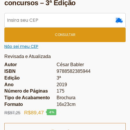
concursos – 3ª Edição
CONSULTAR
Não sei meu CEP
Revisada e Atualizada
Autor
César Babler
ISBN
9788582385944
Edição
3ª
Ano
2019
Número de Páginas
175
Tipo de Acabamento
Brochura
Formato
16x23cm
O
O
R$
89,47
R$
97,25
-8%
preço
preço
original
atual