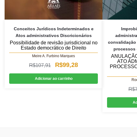
Conceitos Jurídicos Indeterminados e
Improbi
Atos administrativos Discricionários
administr
convalidação 
Possibilidade de revisão jurisdicional no
Estado democrático de Direito
processos 
ANULAÇÃO
Meire A. Furbino Marques
ATO AD
O
O
R$
99,28
R$
107,91
PROCESSO
preço
preço
Adicionar ao carrinho
Rod
original
atual
R$
era:
é:
R$107,91.
R$99,28.
Ad