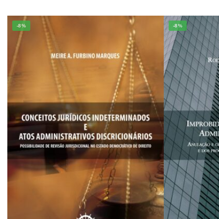
-8%
-8%