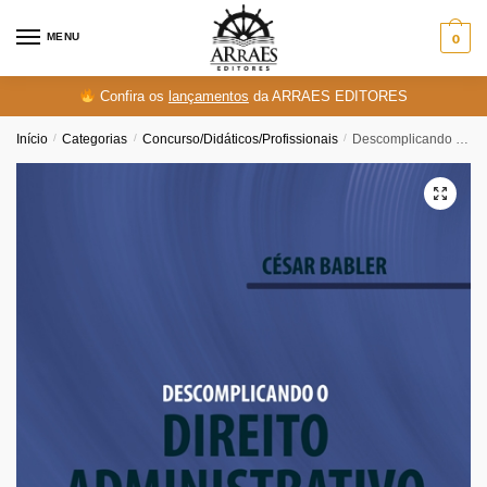
Skip
Skip
to
to
MENU
0
navigation
content
Confira os
lançamentos
da ARRAES EDITORES
Início
/
Categorias
/
Concurso/Didáticos/Profissionais
/
Descomplicando o direito administrativo no exame da OAB e concursos – 3ª Edição