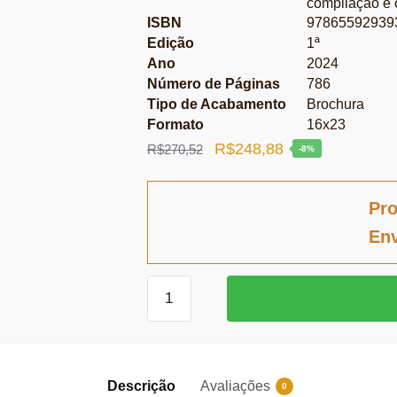
compilação e 
ISBN
97865592939
Edição
1ª
Ano
2024
Número de Páginas
786
Tipo de Acabamento
Brochura
Formato
16x23
O
O
R$
248,88
R$
270,52
-8%
preço
preço
original
atual
Pro
era:
é:
Env
R$270,52.
R$248,88.
Desembargador
Morais
Pucci
-
Volume
Descrição
Avaliações
0
2