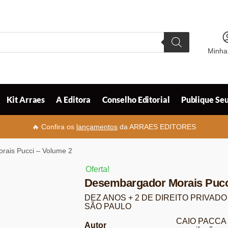
Minha
Kit Arraes
A Editora
Conselho Editorial
Publique Seu
🔥 Confira os
lançamentos
da ARRAES EDITORES
ais Pucci – Volume 2
Oferta!
Desembargador Morais Pucc
DEZ ANOS + 2 DE DIREITO PRIVAD
SÃO PAULO
CAIO PACCA
Autor