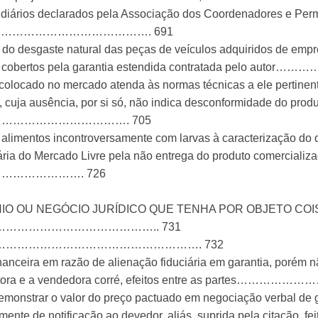
 diários declarados pela Associação dos Coordenadores e Perm
…………………………………. 691
do desgaste natural das peças de veículos adquiridos de empr
stão cobertos pela garantia estendida contratada pelo a
o colocado no mercado atenda às normas técnicas a ele pertine
, cuja ausência, por si só, não indica desconformidade do pro
……………………………. 705
ão de alimentos incontroversamente com larvas à caracte
a do Mercado Livre pela não entrega do produto comercializado, 
………………………. 726
IO OU NEGÓCIO JURÍDICO QUE TENHA POR OBJETO COI
………………………………….. 731
……………………………………………………………. 732
inanceira em razão de alienação fiduciária em garantia, porém n
e a autora e a vendedora corré, efeitos entre as partes
ara demonstrar o valor do preço pactuado em negociação 
nte de notificação ao devedor, aliás, suprida pela citação, fei