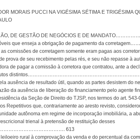
R MORAIS PUCCI NA VIGÉSIMA SÉTIMA E TRIGÉSIMA Q
PAULO
DIAÇÃO, DE GESTÃO DE NEGÓCIOS E DE MANDAT
etor de imóveis que enseja a obrigação de pagamento
as comissões de corretagem somente eram pagas aos corretores 
 de prova de seu recebimento pelas rés, e seu não repasse 
dora de pagar a comissão à corretora que contratou, ante a de
radora, em autos distintos……………………………………………
pela ausência de resultado útil, quando as partes desistem do n
m razão da ausência de liberação do financiamento pel
sidência da Seção de Direito do TJSP, nos termos do art. 543
s Repetitivos que, contrariamente ao aresto revisto, consider
nidade autônoma em regime de incorporação imobiliária, a abu
rescricional trienal à pretensão de restituição desses
…………………………………. 613
leiloeiro rural à comprovação da venda e do percentual da comi