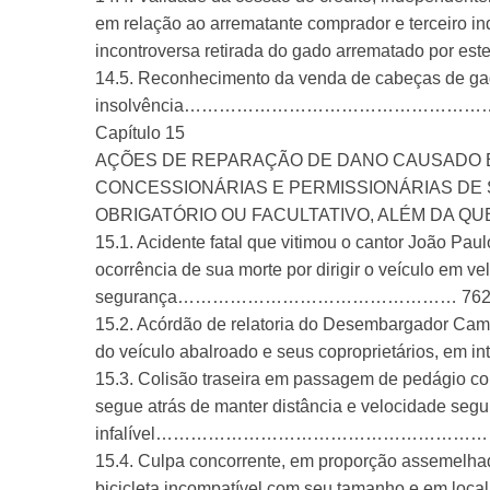
em relação ao arrematante comprador e terceiro i
incontroversa retirada do gado arrem
14.5. Reconhecimento da venda de cabeças de gado
insolvência……………………………………………
Capítulo 15
AÇÕES DE REPARAÇÃO DE DANO CAUSADO EM
CONCESSIONÁRIAS E PERMISSIONÁRIAS DE 
OBRIGATÓRIO OU FACULTATIVO, ALÉM DA Q
15.1. Acidente fatal que vitimou o cantor João Pau
ocorrência de sua morte por dirigir o veículo em ve
segurança………………………………………… 76
15.2. Acórdão de relatoria do Desembargador Cam
do veículo abalroado e seus copropri
15.3. Colisão traseira em passagem de pedágio co
segue atrás de manter distância e velocidade segu
infalível……………………………………………………
15.4. Culpa concorrente, em proporção assemelhada
bicicleta incompatível com seu tamanho e em loca