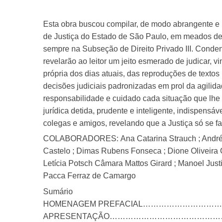
Esta obra buscou compilar, de modo abrangente e 
de Justiça do Estado de São Paulo, em meados de
sempre na Subseção de Direito Privado III. Conden
revelarão ao leitor um jeito esmerado de judicar, v
própria dos dias atuais, das reproduções de textos 
decisões judiciais padronizadas em prol da agilid
responsabilidade e cuidado cada situação que lhe é
jurídica detida, prudente e inteligente, indispensá
colegas e amigos, revelando que a Justiça só se 
COLABORADORES: Ana Catarina Strauch ; André Rin
Castelo ; Dimas Rubens Fonseca ; Dione Oliveira C
Letícia Potsch Câmara Mattos Girard ; Manoel Justi
Pacca Ferraz de Camargo
Sumário
HOMENAGEM PREFACIAL………………………
APRESENTAÇÃO…………………………………