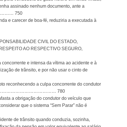
o tenha assinado nenhum documento, ante a
………… 750
a e carecer de boa-fé, reduziria a executada à
ONSABILIDADE CIVIL DO ESTADO,
RESPEITO AO RESPECTIVO SEGURO,
 concorrente e intensa da vítima ao acidente e à
zação de trânsito, e por não usar o cinto de
to reconhecendo a culpa concorrente do condutor
…………………………………………………… 780
asta a obrigação do condutor do veículo que
considerar que o sistema “Sem Parar” não é
idente de trânsito quando conduzia, sozinha,
fixação da pensão em valor equivalente ao salário