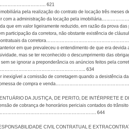
…………………………. 621
imobiliária pela realização do contrato de locação três meses 
não anuir com a administração da locação pela imobili
nda que em valor ligeiramente reduzido, em razão da prova das
 participação da corretora, não obstante existência de cláusul
igações contratuais da corretora…………………………………………
o anterior em que prevaleceu o entendimento de que era devida
usividade, mas se ter reconhecido o descumprimento das obrigaç
 sem se ignorar a preponderância os anúncios feitos pela corre
………………………………………………….. 634
r inexigível a comissão de corretagem quando a desistência da
rticular de promessa de compra e venda……………………
ENTUÁRIO DA JUSTIÇA, DE PERITO, DE INTÉRPRETE 
ensão de cobrança de honorários periciais contados do trânsit
………………………………………………………. 644
 RESPONSABILIDADE CIVIL CONTRATUAL E EXTRACONTR