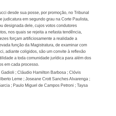
ucci desde sua posse, por promoção, no Tribunal
 judicatura em segundo grau na Corte Paulista,
ou designada dele, cujos votos condutores
tos, nos quais se rejeita a nefasta tendência,
vezes forçam artificiosamente a realidade a
elevada função da Magistratura, de examinar com
i, adiante coligidos, são um convite à reflexão
 utilidade a toda comunidade jurídica para além dos
dos em cada processo.
dioli ; Cláudio Hamilton Barbosa ; Clóvis
ilberto Leme ; Joseane Crott Sanches Alvarenga ;
 Garcia ; Paulo Miguel de Campos Petroni ; Taysa