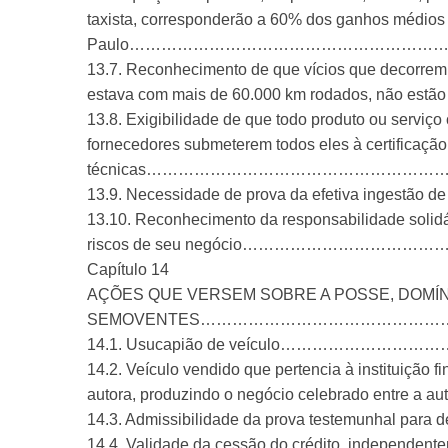
taxista, corresponderão a 60% dos ganhos médios
Paulo……………………………………………………
13.7. Reconhecimento de que vícios que decorrem 
estava com mais de 60.000 km rodados, não e
13.8. Exigibilidade de que todo produto ou serviç
fornecedores submeterem todos eles à certificação
técnicas…………………………………………………
13.9. Necessidade de prova da efetiva ingest
13.10. Reconhecimento da responsabilidade solidári
riscos de seu negócio……………………………
Capítulo 14
AÇÕES QUE VERSEM SOBRE A POSSE, DOMÍN
SEMOVENTES…………………………………………
14.1. Usucapião de veículo……………
14.2. Veículo vendido que pertencia à instituição f
autora, produzindo o negócio celebrado entr
14.3. Admissibilidade da prova testemunhal p
14.4. Validade da cessão do crédito, independenteme