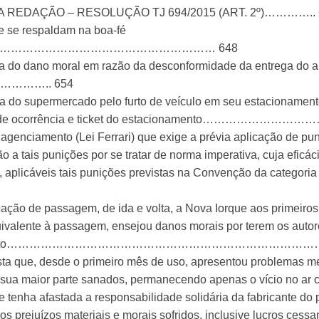
REDAÇÃO – RESOLUÇÃO TJ 694/2015 (ART. 2º)………….. 
ue se respaldam na boa-fé
……………………………………………………… 648
a do dano moral em razão da desconformidade da entrega do a
……….. 654
a do supermercado pelo furto de veículo em seu estacionamento
boletim de ocorrência e ticket do estacionamento………
e agenciamento (Lei Ferrari) que exige a prévia aplicação de pun
a tais punições por se tratar de norma imperativa, cuja eficác
 aplicáveis tais punições previstas na Convenção da categori
ção de passagem, de ida e volta, a Nova Iorque aos primeiros 
ivalente à passagem, ensejou danos morais por terem os autor
o seu recebimento………………………………………………………………………
xista que, desde o primeiro mês de uso, apresentou problemas
sua maior parte sanados, permanecendo apenas o vício no ar c
se tenha afastada a responsabilidade solidária da fabricante d
 prejuízos materiais e morais sofridos, inclusive lucros cessa