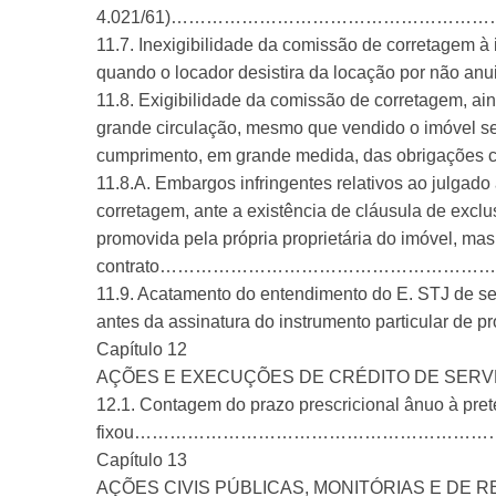
4.021/61)………………………………………………
11.7. Inexigibilidade da comissão de corretagem à 
quando o locador desistira da locação por 
11.8. Exigibilidade da comissão de corretagem, ai
grande circulação, mesmo que vendido o imóvel sem
cumprimento, em grande medida, das obr
11.8.A. Embargos infringentes relativos ao julgad
corretagem, ante a existência de cláusula de excl
promovida pela própria proprietária do imóvel, mas
contrato………………………………………………
11.9. Acatamento do entendimento do E. STJ de se
antes da assinatura do instrumento pa
Capítulo 12
AÇÕES E EXECUÇÕES DE CRÉDITO DE SERV
12.1. Contagem do prazo prescricional ânuo à pret
fixou……………………………………………………
Capítulo 13
AÇÕES CIVIS PÚBLICAS, MONITÓRIAS E DE