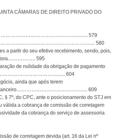
UINTA CÂMARAS DE DIREITO PRIVADO DO
O………………………………………………………….. 579
 da corretagem……………………………………………………… 580
a partir do seu efetivo recebimento, sendo, pois,
à autora…………….. 595
claração de nulidade da obrigação de pagamento
……………………………………………….. 604
egócio, ainda que após terem
o agente financeiro……………………………………. 609
-C, § 7º, do CPC, ante o posicionamento do STJ em
ou válida a cobrança de comissão de corretagem
sividade da cobrança do serviço de assessoria
ssão de corretagem devida (art. 16 da Lei nº