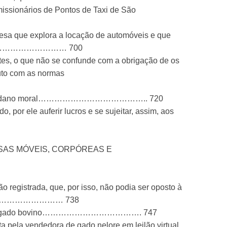
issionários de Pontos de Taxi de São
esa que explora a locação de automóveis e que
utor……………………………… 700
ntes, o que não se confunde com a obrigação de os
duto com as normas
rização do dano moral………………………………….. 720
por ele auferir lucros e se sujeitar, assim, aos
SAS MÓVEIS, CORPÓREAS E
ão registrada, que, por isso, não podia ser oposto à
……………………………………… 738
verbal de gado bovino………………………………. 747
ta pela vendedora de gado nelore em leilão virtual,