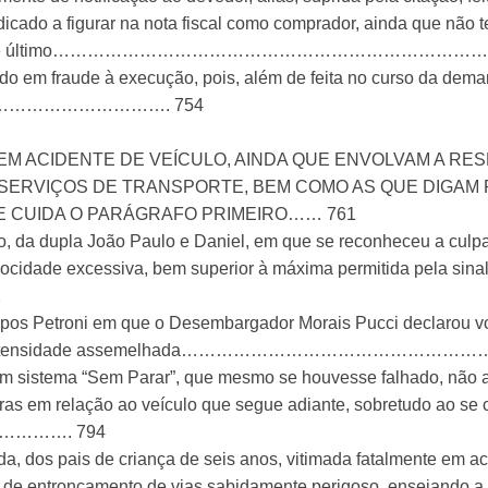
ndicado a figurar na nota fiscal como comprador, ainda que nã
atado por este último………………………………………………………………
 em fraude à execução, pois, além de feita no curso da demand
…………………………. 754
 ACIDENTE DE VEÍCULO, AINDA QUE ENVOLVAM A RESP
SERVIÇOS DE TRANSPORTE, BEM COMO AS QUE DIGAM 
UE CUIDA O PARÁGRAFO PRIMEIRO…… 761
lo, da dupla João Paulo e Daniel, em que se reconheceu a culpa
locidade excessiva, bem superior à máxima permitida pela sinali
2
pos Petroni em que o Desembargador Morais Pucci declarou vo
etários, em intensidade assemelhada…………………………
m sistema “Sem Parar”, que mesmo se houvesse falhado, não af
ras em relação ao veículo que segue adiante, sobretudo ao se 
………. 794
, dos pais de criança de seis anos, vitimada fatalmente em ac
l de entroncamento de vias sabidamente perigoso, ensejando a 