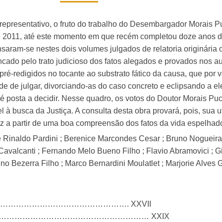
quantidade
representativo, o fruto do trabalho do Desembargador Morais P
 2011, até este momento em que recém completou doze anos de
saram-se nestes dois volumes julgados de relatoria originária 
incado pelo trato judicioso dos fatos alegados e provados nos au
pré-redigidos no tocante ao substrato fático da causa, que por 
ade de julgar, divorciando-as do caso concreto e eclipsando a 
 posta a decidir. Nesse quadro, os votos do Doutor Morais Pucc
vel à busca da Justiça. A consulta desta obra provará, pois, sua
faz a partir de uma boa compreensão dos fatos da vida espelha
aldo Pardini ; Berenice Marcondes Cesar ; Bruno Nogueira Ga
avalcanti ; Fernando Melo Bueno Filho ; Flavio Abramovici ; G
no Bezerra Filho ; Marco Bernardini Moulatlet ; Marjorie Alves
……………………………………………. XXVII
…………………………………………………… XXIX