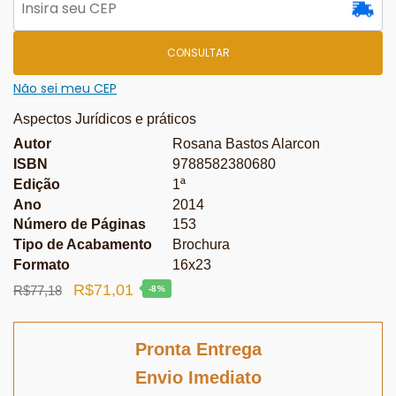
CONSULTAR
Não sei meu CEP
Aspectos Jurídicos e práticos
Autor
Rosana Bastos Alarcon
ISBN
9788582380680
Edição
1ª
Ano
2014
Número de Páginas
153
Tipo de Acabamento
Brochura
Formato
16x23
O
O
R$
71,01
R$
77,18
-8%
preço
preço
original
atual
Pronta Entrega
era:
é:
Envio Imediato
R$77,18.
R$71,01.