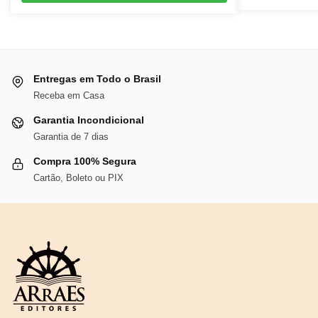
original
atual
era:
é:
R$142,77.
R$131,35.
Entregas em Todo o Brasil
Receba em Casa
Garantia Incondicional
Garantia de 7 dias
Compra 100% Segura
Cartão, Boleto ou PIX