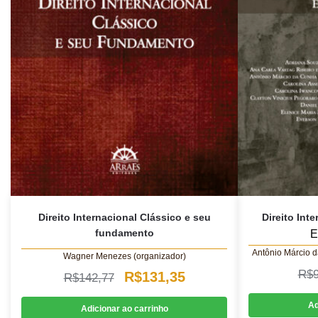
Direito Internacional Clássico e seu
Direito In
fundamento
E
Antônio Márcio 
Wagner Menezes (organizador)
R$
O
O
R$
131,35
R$
142,77
preço
preço
Ad
Adicionar ao carrinho