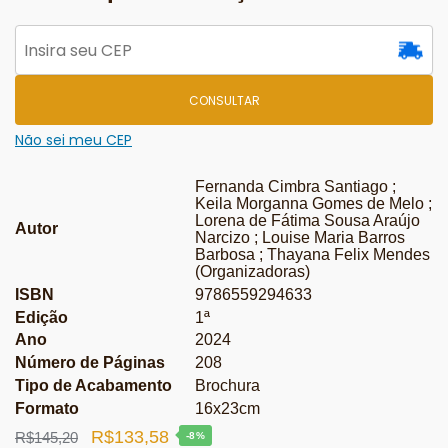
CONSULTAR
Não sei meu CEP
Fernanda Cimbra Santiago ;
Keila Morganna Gomes de Melo ;
Lorena de Fátima Sousa Araújo
Autor
Narcizo ; Louise Maria Barros
Barbosa ; Thayana Felix Mendes
(Organizadoras)
ISBN
9786559294633
Edição
1ª
Ano
2024
Número de Páginas
208
Tipo de Acabamento
Brochura
Formato
16x23cm
O
O
R$
133,58
R$
145,20
-8%