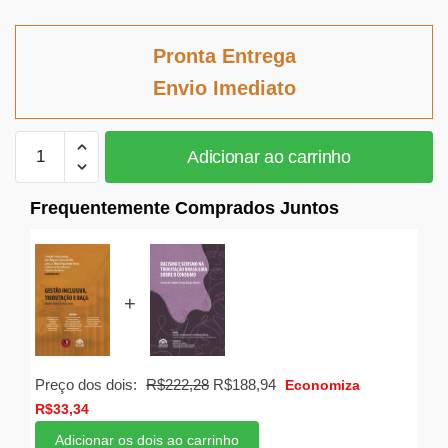
preço
preço
original
atual
Pronta Entrega
era:
é:
Envio Imediato
R$145,20.
R$133,58.
Gestão
Adicionar ao carrinho
inclusiva,
tributação
Frequentemente Comprados Juntos
e
raça:
Olhares
para
+
a
Justiça
Social
quantidade
O
O
Preço dos dois:
R$
222,28
R$
188,94
Economiza
preço
preço
R$
33,34
original
atual
Adicionar os dois ao carrinho