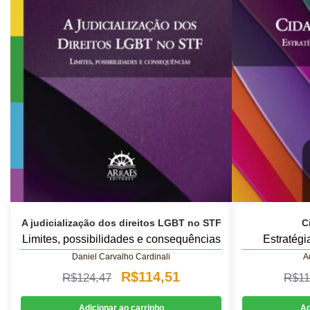
A judicialização dos direitos LGBT no STF
C
Limites, possibilidades e consequências
Estratégi
Daniel Carvalho Cardinali
A
O
O
R$
114,51
R$
124,47
R$
11
preço
preço
Adicionar ao carrinho
Ad