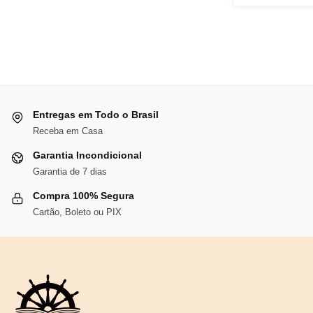
era:
é:
R$107,46.
R$98,86.
Entregas em Todo o Brasil
Receba em Casa
Garantia Incondicional
Garantia de 7 dias
Compra 100% Segura
Cartão, Boleto ou PIX