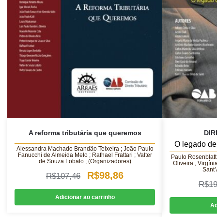
A reforma tributária que queremos
DIR
O legado de
Alessandra Machado Brandão Teixeira ; João Paulo
Fanucchi de Almeida Melo ; Rafhael Frattari ; Valter
Paulo Rosenblatt
de Souza Lobato ; (Organizadores)
Oliveira ; Virgín
Sant
O
O
R$
98,86
R$
107,46
R$
19
preço
preço
Adicionar ao carrinho
original
atual
Ad