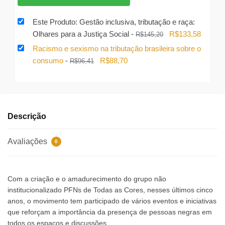
era:
é:
R$222,28.
R$188,94.
Este Produto: Gestão inclusiva, tributação e raça:
O
O
Olhares para a Justiça Social
-
R$
133,58
R$
145,20
preço
preço
Racismo e sexismo na tributação brasileira sobre o
original
atual
O
O
consumo
-
R$
88,70
R$
96,41
era:
é:
preço
preço
R$145,20.
R$133,
original
atual
era:
é:
R$96,41.
R$88,70.
Descrição
Avaliações
0
Com a criação e o amadurecimento do grupo não
institucionalizado PFNs de Todas as Cores, nesses últimos cinco
anos, o movimento tem participado de vários eventos e iniciativas
que reforçam a importância da presença de pessoas negras em
todos os espaços e discussões.