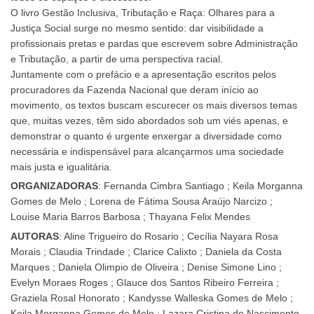
O livro Gestão Inclusiva, Tributação e Raça: Olhares para a
Justiça Social surge no mesmo sentido: dar visibilidade a
profissionais pretas e pardas que escrevem sobre Administração
e Tributação, a partir de uma perspectiva racial.
Juntamente com o prefácio e a apresentação escritos pelos
procuradores da Fazenda Nacional que deram início ao
movimento, os textos buscam escurecer os mais diversos temas
que, muitas vezes, têm sido abordados sob um viés apenas, e
demonstrar o quanto é urgente enxergar a diversidade como
necessária e indispensável para alcançarmos uma sociedade
mais justa e igualitária.
ORGANIZADORAS
: Fernanda Cimbra Santiago ; Keila Morganna
Gomes de Melo ; Lorena de Fátima Sousa Araújo Narcizo ;
Louise Maria Barros Barbosa ; Thayana Felix Mendes
AUTORAS
: Aline Trigueiro do Rosario ; Cecília Nayara Rosa
Morais ; Claudia Trindade ; Clarice Calixto ; Daniela da Costa
Marques ; Daniela Olimpio de Oliveira ; Denise Simone Lino ;
Evelyn Moraes Roges ; Glauce dos Santos Ribeiro Ferreira ;
Graziela Rosal Honorato ; Kandysse Walleska Gomes de Melo ;
Keila Morganna Gomes de Melo ; Lazara Cristina do Nascimento