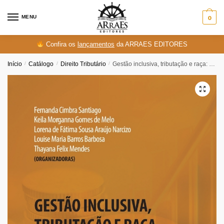
Skip
Skip
to
to
MENU
0
navigation
content
Confira os
lançamentos
da ARRAES EDITORES
Início
/
Catálogo
/
Direito Tributário
/
Gestão inclusiva, tributação e raça: Olhares para a Justiça Social