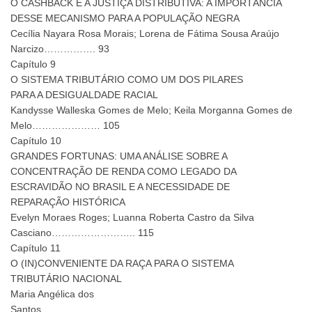
O CASHBACK E A JUSTIÇA DISTRIBUTIVA: A IMPORTÂNCIA
DESSE MECANISMO PARA A POPULAÇÃO NEGRA
Cecília Nayara Rosa Morais; Lorena de Fátima Sousa Araújo
Narcizo……………. 93
Capítulo 9
O SISTEMA TRIBUTÁRIO COMO UM DOS PILARES
PARA A DESIGUALDADE RACIAL
Kandysse Walleska Gomes de Melo; Keila Morganna Gomes de
Melo………………… 105
Capítulo 10
GRANDES FORTUNAS: UMA ANÁLISE SOBRE A
CONCENTRAÇÃO DE RENDA COMO LEGADO DA
ESCRAVIDÃO NO BRASIL E A NECESSIDADE DE
REPARAÇÃO HISTÓRICA
Evelyn Moraes Roges; Luanna Roberta Castro da Silva
Casciano…………………….. 115
Capítulo 11
O (IN)CONVENIENTE DA RAÇA PARA O SISTEMA
TRIBUTÁRIO NACIONAL
Maria Angélica dos
Santos……………………………………………………………………