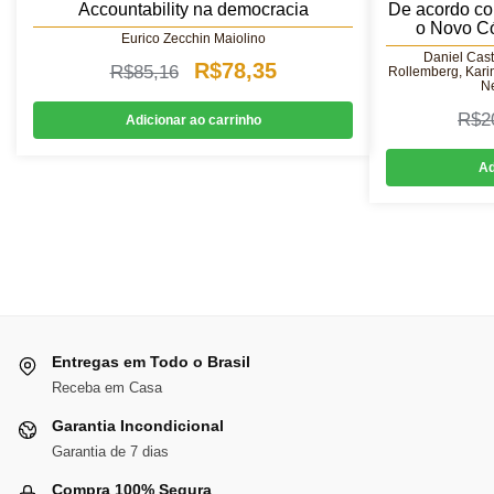
Accountability na democracia
De acordo co
o Novo Có
Eurico Zecchin Maiolino
Daniel Cas
O
O
R$
78,35
R$
85,16
Rollemberg, Karin
Ne
preço
preço
R$
2
Adicionar ao carrinho
original
atual
Ad
era:
é:
R$85,16.
R$78,35.
Entregas em Todo o Brasil
Receba em Casa
Garantia Incondicional
Garantia de 7 dias
Compra 100% Segura