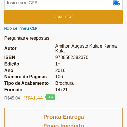
CONSULTAR
Não sei meu CEP
Perguntas e respostas
Amilton Augusto Kufa e Karina
Autor
Kufa
ISBN
9788582382370
Edição
1ª
Ano
2016
Número de Páginas
106
Tipo de Acabamento
Brochura
Formato
14x21
O
O
R$
41,44
R$
45,04
-8%
preço
preço
original
atual
Pronta Entrega
era:
é:
Envio Imediato