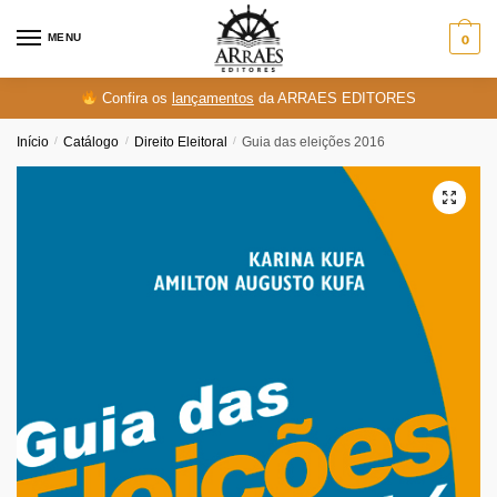
Skip
Skip
to
to
MENU
0
navigation
content
Confira os
lançamentos
da ARRAES EDITORES
Início
/
Catálogo
/
Direito Eleitoral
/
Guia das eleições 2016