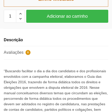
R$45,04.
R$41,44.
Guia
Adicionar ao carrinho
das
eleições
2016
quantidade
Descrição
Avaliações
0
“Buscando facilitar o dia a dia dos candidatos e dos profissionais
envolvidos com a campanha eleitoral, elaboramos o Guia das
Eleições 2016, trazendo de forma didática todos os direitos e
obrigações que envolvem a disputa eleitoral de 2016. Nesse
manual conceituamos diversos temas que circundam as eleições,
percorrendo de forma didática todos os procedimentos que
devem ser adotados no registro de candidatura, nas prestações
de contas de candidatos, partidos políticos e coligações, bem