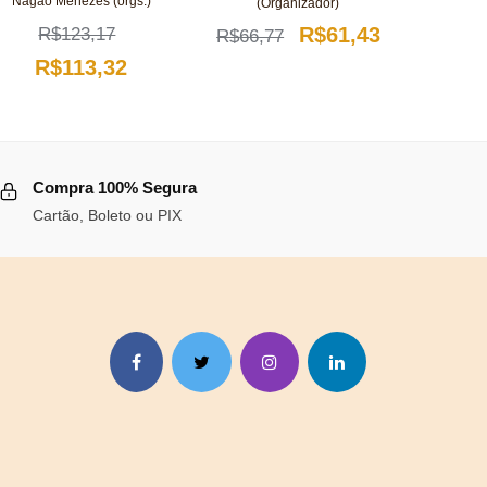
Nagao Menezes (orgs.)
(Organizador)
O
O
R$
61,43
R$
123,17
R$
66,77
O
O
R$
113,32
preço
preço
preço
preço
original
atual
original
atual
era:
é:
.
era:
é:
R$66,77.
R$61,43.
Compra 100% Segura
R$123,17.
R$113,32.
Cartão, Boleto ou PIX