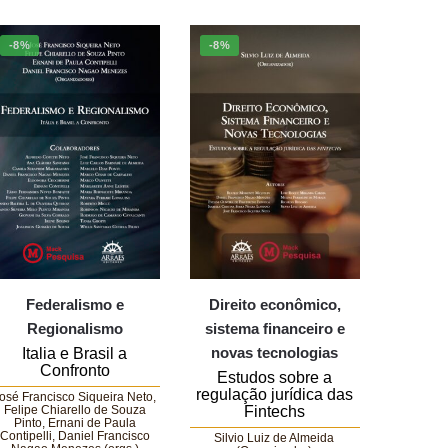
-8%
-8%
Federalismo e
Direito econômico,
Regionalismo
sistema financeiro e
novas tecnologias
Italia e Brasil a
Confronto
Estudos sobre a
regulação jurídica das
osé Francisco Siqueira Neto,
Felipe Chiarello de Souza
Fintechs
Pinto, Ernani de Paula
Contipelli, Daniel Francisco
Silvio Luiz de Almeida