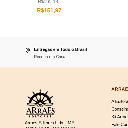
R$
165,18
preço
O
O
R$
151,97
original
preço
preço
era:
original
atual
R$76,91
era:
é:
R$165,18.
R$151,97.
Entregas em Todo o Brasil
Receba em Casa
ARRAE
A Editor
Conselho
Kit Arrae
Arraes Editores Ltda – ME
Fale Co