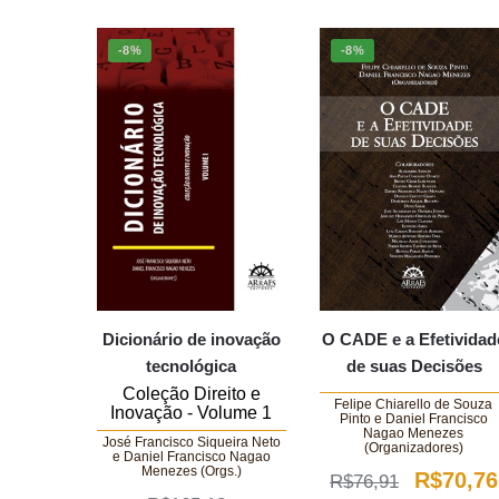
-8%
-8%
Dicionário de inovação
O CADE e a Efetividad
tecnológica
de suas Decisões
Coleção Direito e
Felipe Chiarello de Souza
Inovação - Volume 1
Pinto e Daniel Francisco
Nagao Menezes
José Francisco Siqueira Neto
(Organizadores)
e Daniel Francisco Nagao
Menezes (Orgs.)
O
R$
70,76
R$
76,91