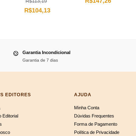
O
O
R$
147,26
R$
113,19
preço
O
O
preço
preço
R$
104,13
atual
preço
preço
original
atual
é:
original
atual
era:
é:
.
R$70,76.
era:
é:
R$160,06.
R$147,26
R$113,19.
R$104,13.
Garantia Incondicional
Garantia de 7 dias
S EDITORES
AJUDA
a
Minha Conta
 Editorial
Dúvidas Frequentes
s
Forma de Pagamento
nosco
Política de Privacidade