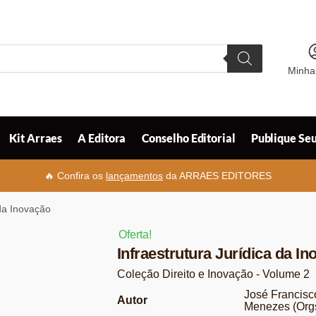
Minha
Kit Arraes
A Editora
Conselho Editorial
Publique Seu
🔥 Confira os
lançamentos
da ARRAES EDITORES
 da Inovação
Oferta!
Infraestrutura Jurídica da I
Coleção Direito e Inovação - Volume 2
José Francisc
Autor
Menezes (Orgs