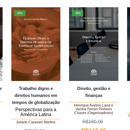
-8%
-8%
e
Trabalho digno e
Direito, gestão e
direitos humanos em
finanças
tempos de globalização
Henrique Avelino Lana e
Vaníria Ferrari Pinheiro
Perspectivas para a
Chaves (Organizadores)
América Latina
J
R$
160,06
Juliane Caravieri Martins
O