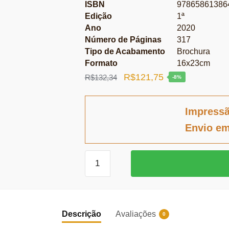
ISBN
97865861386
Edição
1ª
Ano
2020
Número de Páginas
317
Tipo de Acabamento
Brochura
Formato
16x23cm
O
O
R$
121,75
R$
132,34
-8%
preço
preço
original
atual
Impress
era:
é:
Envio em
R$132,34.
R$121,75.
Infraestrutura
Jurídica
da
Inovação
quantidade
Descrição
Avaliações
0