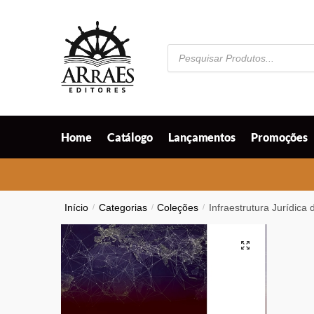
Skip
Skip
to
to
navigation
content
Pesquisar
produtos
Home
Catálogo
Lançamentos
Promoções
Início
/
Categorias
/
Coleções
/
Infraestrutura Jurídica
🔍