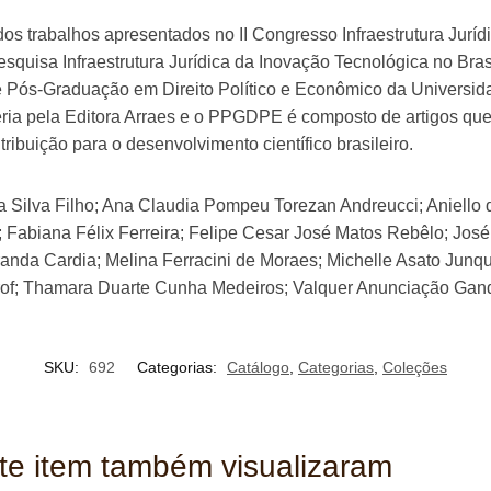
e dos trabalhos apresentados no II Congresso Infraestrutura Jurí
uisa Infraestrutura Jurídica da Inovação Tecnológica no Brasil
 Pós-Graduação em Direito Político e Econômico da Universida
eria pela Editora Arraes e o PPGDPE é composto de artigos qu
ribuição para o desenvolvimento científico brasileiro.
a Silva Filho; Ana Claudia Pompeu Torezan Andreucci; Aniello 
Fabiana Félix Ferreira; Felipe Cesar José Matos Rebêlo; José
anda Cardia; Melina Ferracini de Moraes; Michelle Asato Junqu
Grof; Thamara Duarte Cunha Medeiros; Valquer Anunciação Gan
SKU:
692
Categorias:
Catálogo
,
Categorias
,
Coleções
ste item também visualizaram