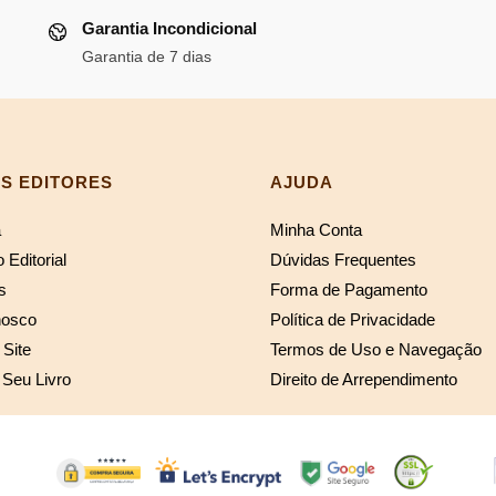
.
R$61,43.
R$117,80.
R$108,38
Garantia Incondicional
Garantia de 7 dias
S EDITORES
AJUDA
a
Minha Conta
 Editorial
Dúvidas Frequentes
s
Forma de Pagamento
nosco
Política de Privacidade
Site
Termos de Uso e Navegação
 Seu Livro
Direito de Arrependimento