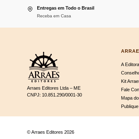
R$120,54.
R$110,90.
R$66,77
Entregas em Todo o Brasil
Receba em Casa
ARRAE
A Editor
Conselho
Kit Arrae
Arraes Editores Ltda – ME
Fale Co
CNPJ: 10.851.290/0001-30
Mapa do 
Publique
© Arraes Editores 2026