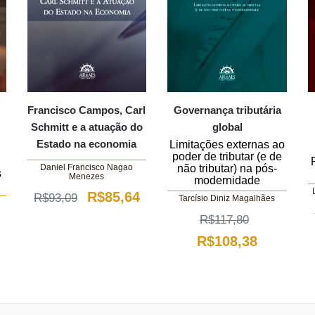
Francisco Campos, Carl
Governança tributária
Schmitt e a atuação do
global
Estado na economia
Limitações externas ao
poder de tributar (e de
não tributar) na pós-
Daniel Francisco Nagao
s
Menezes
modernidade
O
O
R$
85,64
R$
93,09
Tarcísio Diniz Magalhães
preço
preço
R$
117,80
O
O
O
original
atual
R$
108,38
preço
preço
preço
era:
é:
atual
original
atual
R$93,09.
R$85,64.
é:
era:
é: