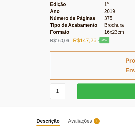
Edição
1ª
Ano
2019
Número de Páginas
375
Tipo de Acabamento
Brochura
Formato
16x23cm
O
O
R$
147,26
R$
160,06
-8%
preço
preço
original
atual
Pro
era:
é:
Env
R$160,06.
R$147,26.
Direito,
gestão
e
finanças
quantidade
Descrição
Avaliações
0