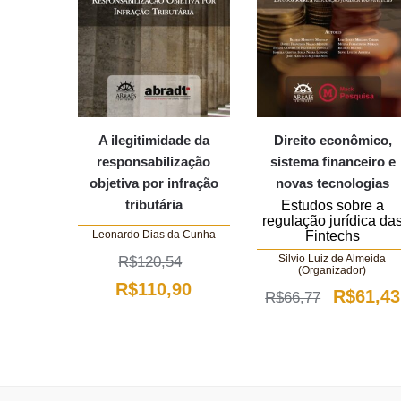
A ilegitimidade da
Direito econômico,
responsabilização
sistema financeiro e
objetiva por infração
novas tecnologias
tributária
Estudos sobre a
regulação jurídica da
Fintechs
Leonardo Dias da Cunha
Silvio Luiz de Almeida
R$
120,54
(Organizador)
O
O
R$
110,90
O
R$
61,43
R$
66,77
preço
preço
preço
original
atual
original
era:
é:
era: