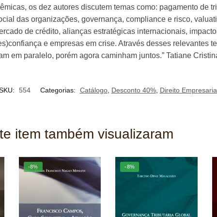
adêmicas, os dez autores discutem temas como: pagamento de tri
social das organizações, governança, compliance e risco, valua
rcado de crédito, alianças estratégicas internacionais, impacto
des)confiança e empresas em crise. Através desses relevantes t
 em paralelo, porém agora caminham juntos.” Tatiane Cristina
SKU:
554
Categorias:
Catálogo
,
Desconto 40%
,
Direito Empresaria
ste item também visualizaram
-8%
-8%