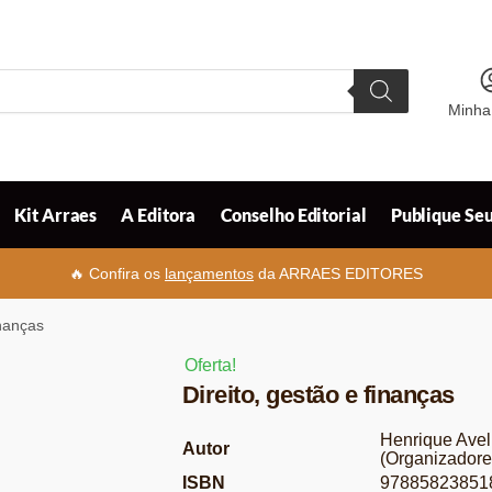
Minha
Kit Arraes
A Editora
Conselho Editorial
Publique Seu
🔥 Confira os
lançamentos
da ARRAES EDITORES
inanças
Oferta!
Direito, gestão e finanças
Henrique Avel
Autor
(Organizadore
ISBN
97885823851