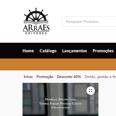
Skip
Skip
to
to
navigation
content
Pesquisar
produtos
Home
Catálogo
Lançamentos
Promoções
Início
/
Promoção
/
Desconto 40%
/
Direito, gestão e f
🔍