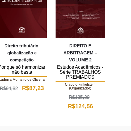
Direito tributário,
DIREITO E
globalização e
ARBITRAGEM –
competição
VOLUME 2
Por que só harmonizar
Estudos Acadêmicos -
não basta
Série TRABALHOS
PREMIADOS
Ludmila Monteiro de Oliveira
Cláudio Finkelstein
O
O
R$
87,23
R$
94,82
(Organizador)
preço
preço
R$
135,39
O
O
R$
124,56
original
atual
preço
preço
era:
é:
original
atual
R$94,82.
R$87,23.