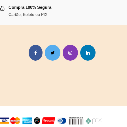
era:
é:
.
Compra 100% Segura
R$135,39.
R$124,56.
Cartão, Boleto ou PIX