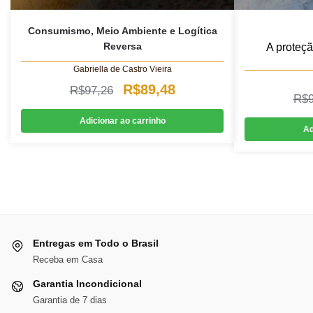
Consumismo, Meio Ambiente e Logítica
Reversa
A proteç
Gabriella de Castro Vieira
O
O
R$
89,48
R$
97,26
R$
preço
preço
Adicionar ao carrinho
Ad
original
atual
era:
é:
R$97,26.
R$89,48.
Entregas em Todo o Brasil
Receba em Casa
Garantia Incondicional
Garantia de 7 dias