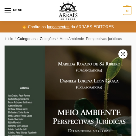
Skip
Skip
to
to
MENU
0
navigation
content
Confira os
lançamentos
da ARRAES EDITORES
Início
/
Categorias
/
Coleções
/
Meio Ambiente: Perspectivas jurídicas – Do nacional ao Global V1