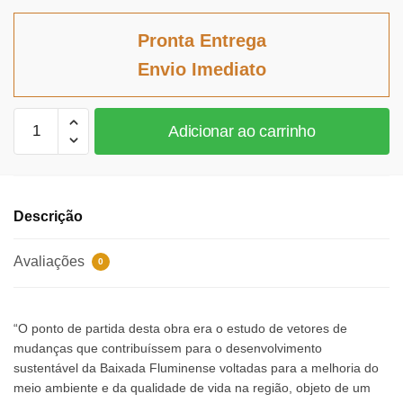
preço
preço
original
atual
Pronta Entrega
era:
é:
Envio Imediato
R$168,12.
R$154,67.
Meio
Adicionar ao carrinho
Ambiente:
Perspectivas
jurídicas
-
Descrição
Do
nacional
Avaliações
0
ao
Global
V1
“O ponto de partida desta obra era o estudo de vetores de
quantidade
mudanças que contribuíssem para o desenvolvimento
sustentável da Baixada Fluminense voltadas para a melhoria do
meio ambiente e da qualidade de vida na região, objeto de um