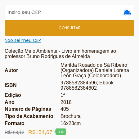
CONSULTAR
Não sei meu CEP
Coleção Meio Ambiente - Livro em homenagem ao
professor Bruno Rodrigues de Almeida
Marilda Rosado de Sá Ribeiro
Autor
(Organizadora) Daniela Lorena
León Graça (Colaboradora)
9788582384596; Ebook
ISBN
9788582384602
Edição
1ª
Ano
2018
Número de Páginas
405
Tipo de Acabamento
Brochura
Formato
16x23cm
O
O
R$
154,67
R$
168,12
-8%