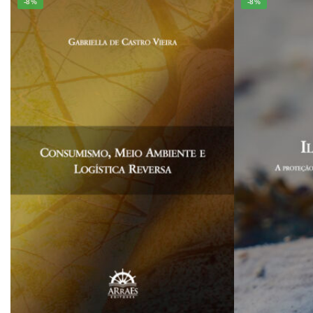
-8%
-8%