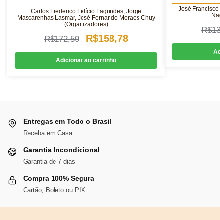
José Francisco 
Carlos Frederico Felício Fagundes, Jorge
Na
Mascarenhas Lasmar, José Fernando Moraes Chuy
(Organizadores)
R$
13
O
O
R$
158,78
R$
172,59
preço
preço
Ad
Adicionar ao carrinho
original
atual
era:
é:
R$172,59.
R$158,78.
Entregas em Todo o Brasil
Receba em Casa
Garantia Incondicional
Garantia de 7 dias
Compra 100% Segura
Cartão, Boleto ou PIX