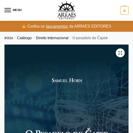
Skip
Skip
to
to
MENU
0
navigation
content
Confira os
lançamentos
da ARRAES EDITORES
Início
/
Catálogo
/
Direito Internacional
/
O pesadelo de Čapek