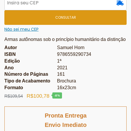
CONSULTAR
Não sei meu CEP
Armas autônomas sob o princípio humanitário da distinção
Autor
Samuel Horn
ISBN
9786559290734
Edição
1ª
Ano
2021
Número de Páginas
161
Tipo de Acabamento
Brochura
Formato
16x23cm
O
O
R$
100,78
R$
109,54
-8%
preço
preço
original
atual
Pronta Entrega
era:
é:
Envio Imediato
R$109,54.
R$100,78.