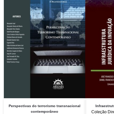
Perspectivas do terrorismo transnacional
Infraestru
contemporâneo
Coleção Dire