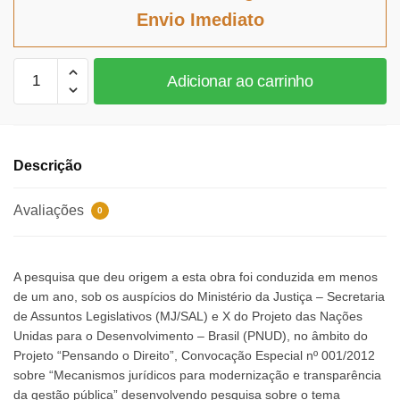
era:
é:
Envio Imediato
R$124,68.
R$114,71.
Poder
Adicionar ao carrinho
de
polícia
ambiental
quantidade
Descrição
Avaliações
0
A pesquisa que deu origem a esta obra foi conduzida em menos
de um ano, sob os auspícios do Ministério da Justiça – Secretaria
de Assuntos Legislativos (MJ/SAL) e X do Projeto das Nações
Unidas para o Desenvolvimento – Brasil (PNUD), no âmbito do
Projeto “Pensando o Direito”, Convocação Especial nº 001/2012
sobre “Mecanismos jurídicos para modernização e transparência
da gestão pública” desenvolvendo pesquisa sobre o tema