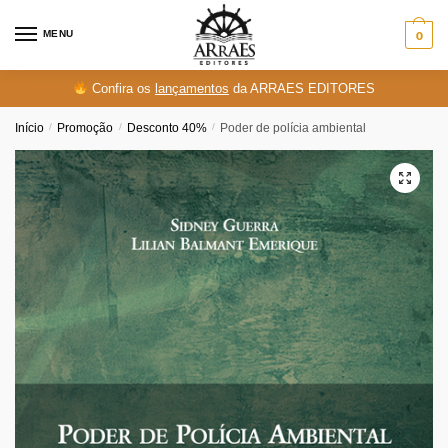
Skip
Skip
to
to
MENU
0
navigation
content
Confira os
lançamentos
da ARRAES EDITORES
Início
/
Promoção
/
Desconto 40%
/
Poder de polícia ambiental