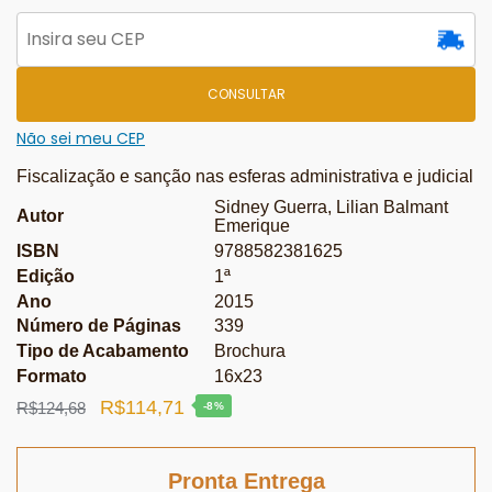
CONSULTAR
Não sei meu CEP
Fiscalização e sanção nas esferas administrativa e judicial
Sidney Guerra, Lilian Balmant
Autor
Emerique
ISBN
9788582381625
Edição
1ª
Ano
2015
Número de Páginas
339
Tipo de Acabamento
Brochura
Formato
16x23
O
O
R$
114,71
R$
124,68
-8%
preço
preço
original
atual
Pronta Entrega