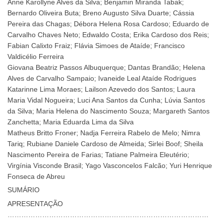
Anne Karollyne Alves da Silva; Benjamin Miranda Tabak;
Bernardo Oliveira Buta; Breno Augusto Silva Duarte; Cássia
Pereira das Chagas; Débora Helena Rosa Cardoso; Eduardo de
Carvalho Chaves Neto; Edwaldo Costa; Erika Cardoso dos Reis;
Fabian Calixto Fraiz; Flávia Simoes de Ataíde; Francisco
Valdicélio Ferreira
Giovana Beatriz Passos Albuquerque; Dantas Brandão; Helena
Alves de Carvalho Sampaio; Ivaneide Leal Ataíde Rodrigues
Katarinne Lima Moraes; Lailson Azevedo dos Santos; Laura
Maria Vidal Nogueira; Luci Ana Santos da Cunha; Lúvia Santos
da Silva; Maria Helena do Nascimento Souza; Margareth Santos
Zanchetta; Maria Eduarda Lima da Silva
Matheus Britto Froner; Nadja Ferreira Rabelo de Melo; Nimra
Tariq; Rubiane Daniele Cardoso de Almeida; Sirlei Boof; Sheila
Nascimento Pereira de Farias; Tatiane Palmeira Eleutério;
Virgínia Visconde Brasil; Yago Vasconcelos Falcão; Yuri Henrique
Fonseca de Abreu
SUMÁRIO
APRESENTAÇÃO
……………………………………………………………………………