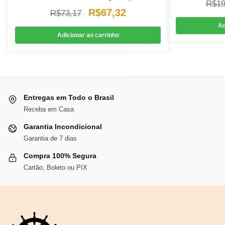
R$
19
O
O
R$
67,32
R$
73,17
Ad
preço
preço
Adicionar ao carrinho
original
atual
era:
é:
R$73,17.
R$67,32.
Entregas em Todo o Brasil
Receba em Casa
Garantia Incondicional
Garantia de 7 dias
Compra 100% Segura
Cartão, Boleto ou PIX