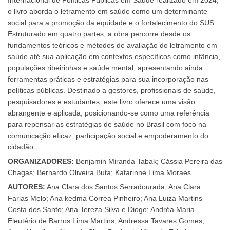
Internacional de Políticas Públicas em Saúde realizado em 2024,
o livro aborda o letramento em saúde como um determinante
social para a promoção da equidade e o fortalecimento do SUS.
Estruturado em quatro partes, a obra percorre desde os
fundamentos teóricos e métodos de avaliação do letramento em
saúde até sua aplicação em contextos específicos como infância,
populações ribeirinhas e saúde mental, apresentando ainda
ferramentas práticas e estratégias para sua incorporação nas
políticas públicas. Destinado a gestores, profissionais de saúde,
pesquisadores e estudantes, este livro oferece uma visão
abrangente e aplicada, posicionando-se como uma referência
para repensar as estratégias de saúde no Brasil com foco na
comunicação eficaz, participação social e empoderamento do
cidadão.
ORGANIZADORES:
Benjamin Miranda Tabak; Cássia Pereira das
Chagas; Bernardo Oliveira Buta; Katarinne Lima Moraes
AUTORES:
Ana Clara dos Santos Serradourada; Ana Clara
Farias Melo; Ana kedma Correa Pinheiro; Ana Luiza Martins
Costa dos Santo; Ana Tereza Silva e Diogo; Andréa Maria
Eleutério de Barros Lima Martins; Andressa Tavares Gomes;