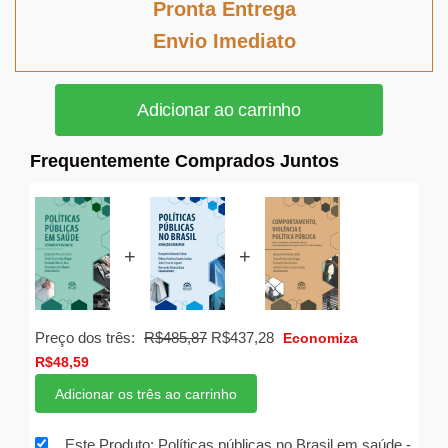
Pronta Entrega
era:
é:
Envio Imediato
R$199,54.
R$183,58.
Políticas
Adicionar ao carrinho
públicas
no
Frequentemente Comprados Juntos
Brasil
em
saúde
quantidade
+
+
O
O
Preço dos três:
R$
485,87
R$
437,28
Economiza
preço
preço
R$
48,59
original
atual
Adicionar os três ao carrinho
era:
é:
R$485,87.
R$437,28.
Este Produto: Políticas públicas no Brasil em saúde
-