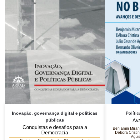
Inovação, governança digital e políticas
Políti
públicas
Ava
Conquistas e desafios para a
Benjamin Mirand
Democracia
Débora Cristin
Agui