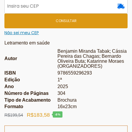
CONSULTAR
Não sei meu CEP
Letramento em saúde
Benjamin Miranda Tabak; Cássia
Pereira das Chagas; Bernardo
Autor
Oliveira Buta; Katarinne Moraes
(ORGANIZADORES)
ISBN
9786559296293
Edição
1ª
Ano
2025
Número de Páginas
304
Tipo de Acabamento
Brochura
Formato
16x23cm
O
O
R$
183,58
R$
199,54
-8%
preço
preço
original
atual