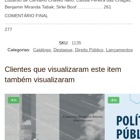
Eduardo de Carvalho Chaves Neto; Cássia Pereira das Chagas;
Benjamin Miranda Tabak; Sirlei Boof……………… 261
COMENTÁRIO FINAL
…………………………………………………………………………….
277
SKU:
1135
Categorias:
Catálogo
,
Destaque
,
Direito Público
,
Lançamentos
Clientes que visualizaram este item
também visualizaram
-8%
-8%