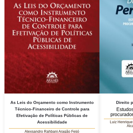
As Leis do Orçamento como Instrumento
Direito 
Técnico-Financeiro de Controle para
Estudo
procurado
Efetivação de Políticas Públicas de
Acessibilidade
Luiz Henrique
Alc
Alexsandro Rahbani Aragão Feijó