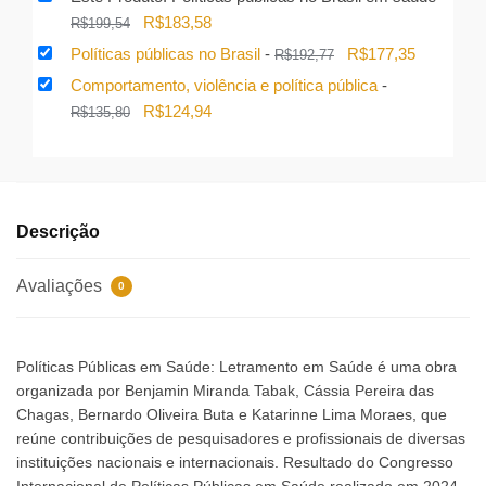
O
O
R$
183,58
R$
199,54
preço
preço
O
O
Políticas públicas no Brasil
-
R$
177,35
R$
192,77
original
atual
preço
preço
Comportamento, violência e política pública
-
era:
é:
original
atual
O
O
R$
124,94
R$
135,80
R$199,54.
R$183,58.
era:
é:
preço
preço
R$192,77.
R$177,35
original
atual
era:
é:
R$135,80.
R$124,94.
Descrição
Avaliações
0
Políticas Públicas em Saúde: Letramento em Saúde é uma obra
organizada por Benjamin Miranda Tabak, Cássia Pereira das
Chagas, Bernardo Oliveira Buta e Katarinne Lima Moraes, que
reúne contribuições de pesquisadores e profissionais de diversas
instituições nacionais e internacionais. Resultado do Congresso