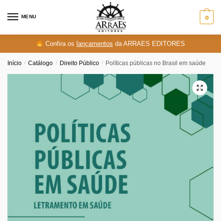
Skip
Skip
to
to
MENU
0
navigation
content
Confira os
lançamentos
da ARRAES EDITORES
Início
/
Catálogo
/
Direito Público
/
Políticas públicas no Brasil em saúde