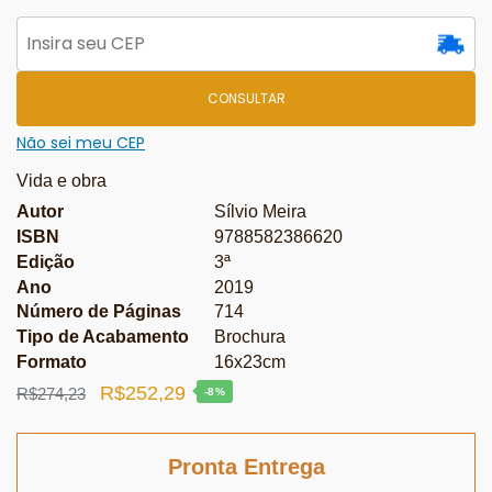
CONSULTAR
Não sei meu CEP
Vida e obra
Autor
Sílvio Meira
ISBN
9788582386620
Edição
3ª
Ano
2019
Número de Páginas
714
Tipo de Acabamento
Brochura
Formato
16x23cm
O
O
R$
252,29
R$
274,23
-8%
preço
preço
original
atual
Pronta Entrega
era:
é: