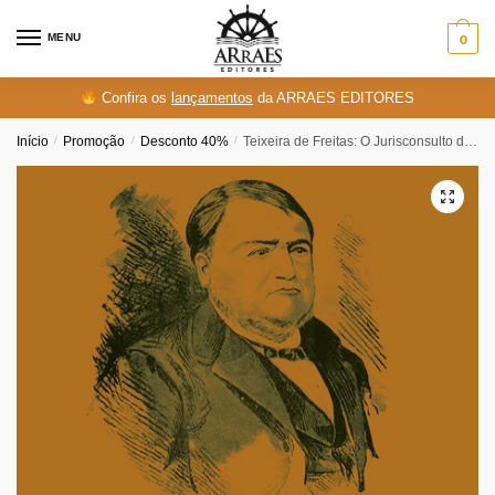
Skip
Skip
to
to
MENU
0
navigation
content
Confira os
lançamentos
da ARRAES EDITORES
Início
/
Promoção
/
Desconto 40%
/
Teixeira de Freitas: O Jurisconsulto do império