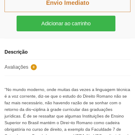
Envio Imediato
R$274,23.
R$252,29.
Teixeira
Adicionar ao carrinho
de
Freitas:
O
Jurisconsulto
Descrição
do
império
Avaliações
0
quantidade
“No mundo moderno, onde muitas das vezes a linguagem técnica
é a voz corrente, diz-se que o estudo do Direito Romano não se
faz mais necessário, não havendo razão de se sonhar com o
retorno da dis¬ciplina à grade curricular das graduações
jurídicas. É de se ressaltar que algumas Instituições de Ensino
Superior no Brasil mantém o Direi¬to Romano como cadeira
obrigatória no curso de direito, a exemplo da Faculdade 7 de