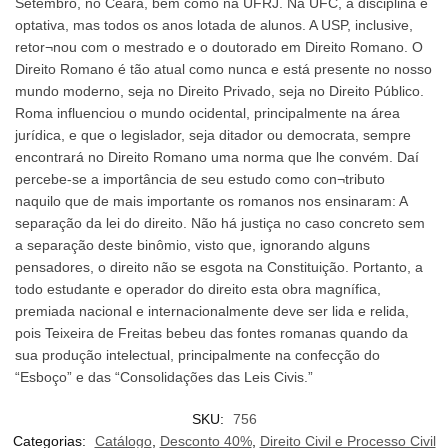
Setembro, no Ceará, bem como na UFRJ. Na UFC, a disciplina é
optativa, mas todos os anos lotada de alunos. A USP, inclusive,
retor¬nou com o mestrado e o doutorado em Direito Romano. O
Direito Romano é tão atual como nunca e está presente no nosso
mundo moderno, seja no Direito Privado, seja no Direito Público.
Roma influenciou o mundo ocidental, principalmente na área
jurídica, e que o legislador, seja ditador ou democrata, sempre
encontrará no Direito Romano uma norma que lhe convém. Daí
percebe-se a importância de seu estudo como con¬tributo
naquilo que de mais importante os romanos nos ensinaram: A
separação da lei do direito. Não há justiça no caso concreto sem
a separação deste binômio, visto que, ignorando alguns
pensadores, o direito não se esgota na Constituição. Portanto, a
todo estudante e operador do direito esta obra magnífica,
premiada nacional e internacionalmente deve ser lida e relida,
pois Teixeira de Freitas bebeu das fontes romanas quando da
sua produção intelectual, principalmente na confecção do
“Esboço” e das “Consolidações das Leis Civis.”
SKU:
756
Categorias:
Catálogo
,
Desconto 40%
,
Direito Civil e Processo Civil