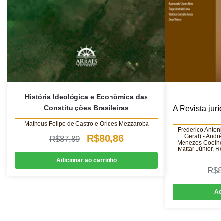
História Ideológica e Econômica das
Constituições Brasileiras
A Revista jurí
Matheus Felipe de Castro e Orides Mezzaroba
Frederico Anton
O
O
Geral) - Andr
R$
80,86
R$
87,89
Menezes Coelho
Mattar Júnior, 
preço
preço
Adicionar ao carrinho
original
atual
R$
era:
é:
Ad
R$87,89.
R$80,86.