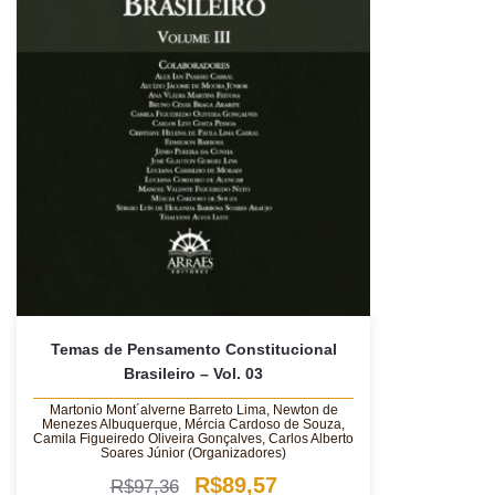
Temas de Pensamento Constitucional
Brasileiro – Vol. 03
Martonio Mont´alverne Barreto Lima, Newton de
Menezes Albuquerque, Mércia Cardoso de Souza,
Camila Figueiredo Oliveira Gonçalves, Carlos Alberto
Soares Júnior (Organizadores)
O
O
R$
89,57
R$
97,36