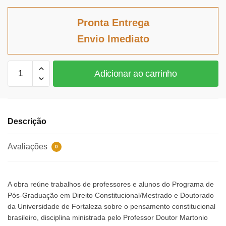
preço
preço
original
atual
Pronta Entrega
era:
é:
Envio Imediato
R$104,31.
R$95,97.
Temas
Adicionar ao carrinho
de
Pensamento
Constitucional
Brasileiro
Descrição
-
Vol.
Avaliações
0
04
quantidade
A obra reúne trabalhos de professores e alunos do Programa de
Pós-Graduação em Direito Constitucional/Mestrado e Doutorado
da Universidade de Fortaleza sobre o pensamento constitucional
brasileiro, disciplina ministrada pelo Professor Doutor Martonio