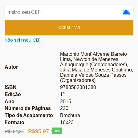
CONSULTAR
Não sei meu CEP
Martonio Mont´Alverne Barreto
Lima, Newton de Menezes
Albuquerque (Coordenadores),
Autor
Júlia Maia de Meneses Coutinho,
Daniela Veloso Souza Passos
(Organizadores)
ISBN
9788582381380
Edição
1ª
Ano
2015
Número de Páginas
220
Tipo de Acabamento
Brochura
Formato
16x23
O
O
R$
95,97
R$
104,31
-8%