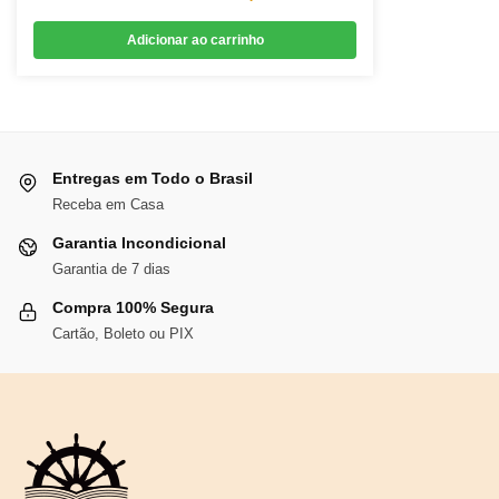
preço
preço
Adicionar ao carrinho
original
atual
era:
é:
R$97,36.
R$89,57.
Entregas em Todo o Brasil
Receba em Casa
Garantia Incondicional
Garantia de 7 dias
Compra 100% Segura
Cartão, Boleto ou PIX