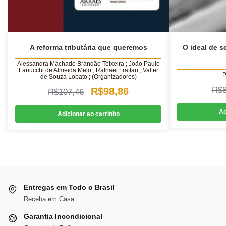
A reforma tributária que queremos
O ideal de 
Alessandra Machado Brandão Teixeira ; João Paulo
Fanucchi de Almeida Melo ; Rafhael Frattari ; Valter
P
de Souza Lobato ; (Organizadores)
O
O
R$
R$
98,86
R$
107,46
preço
preço
Ad
Adicionar ao carrinho
original
atual
era:
é:
R$107,46.
R$98,86.
Entregas em Todo o Brasil
Receba em Casa
Garantia Incondicional