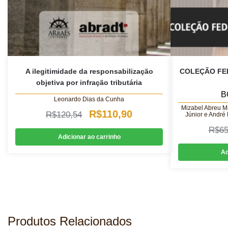
A ilegitimidade da responsabilização
COLEÇÃO FE
objetiva por infração tributária
B
Leonardo Dias da Cunha
Mizabel Abreu Ma
O
O
R$
110,90
R$
120,54
Júnior e André
preço
preço
R$
65
Adicionar ao carrinho
original
atual
Ad
era:
é:
R$120,54.
R$110,90.
Produtos Relacionados