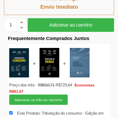
era:
é:
Envio Imediato
R$423,54.
R$389,66.
Tributação
Adicionar ao carrinho
do
consumo
Frequentemente Comprados Juntos
-
Edição
em
Capa
+
+
Dura
quantidade
O
O
Preço dos três:
R$
810,71
R$
729,64
Economiza
preço
preço
R$
81,07
original
atual
Adicionar os três ao carrinho
era:
é:
R$810,71.
R$729,64.
Este Produto: Tributação do consumo - Edição em