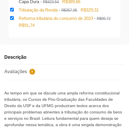
O
O
Capa Dura
-
R$
389,66
R$
423,54
preço
preço
O
O
Tributação da Renda
-
R$
329,31
R$
357,95
original
atual
preço
preço
Reforma tributária do consumo de 2023
-
R$
99,72
era:
é:
original
atual
O
O
R$
91,74
R$423,54.
R$389,66.
era:
é:
preço
preço
R$357,95.
R$329,31.
original
atual
era:
é:
R$99,72.
R$91,74.
Descrição
Avaliações
0
Ao tempo em que se discute uma ampla reforma constitucional
tributária, os Cursos de Pós-Graduação das Faculdades de
Direito da USP e da UFMG produziram textos acerca dos
principais problemas atinentes à tributação do consumo de bens
e serviços no Brasil. Leitura fundamental para quem deseja se
aprofundar nessa temática, a obra é uma singela demonstração