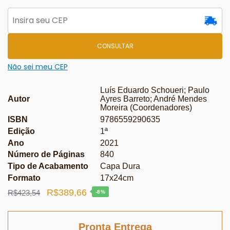
CONSULTAR
Não sei meu CEP
Luís Eduardo Schoueri; Paulo
Autor
Ayres Barreto; André Mendes
Moreira (Coordenadores)
ISBN
9786559290635
Edição
1ª
Ano
2021
Número de Páginas
840
Tipo de Acabamento
Capa Dura
Formato
17x24cm
O
O
R$
389,66
R$
423,54
-8%
preço
preço
original
atual
Pronta Entrega