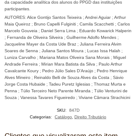
da capacidade analítica dos alunos do PPGD das instituições
participantes.
AUTORES: Alice Gontijo Santos Teixeira ; Andrei Aguiar ; Arthur
Maia Queiroz ; Bruno Capelli Fulginiti ; Camila Scacchetti ; Carlos
Marcelo Gouveia ; Daniel Serra Lima ; Eduardo Kowarick Halperin
; Fernanda de Oliveira Silveira ; Guilherme Adolfo Mendes ;
Jacqueline Mayer da Costa Ude Braz ; Juliana Ferreira Alvim
Soares de Senna ; Juliana Santos Moura ; Lucas Issa Halah ;
Luniza Carvalho ; Mariana Matos Oliveira Sana Morais ; Miguel
Andrade Ferreira ; Mirian Mara Batista da Silva ; Paulo Arthur
Cavalcante Koury ; Pedro Júlio Sales D’Araújo ; Pedro Henrique
Alves Mineiro ; Reinaldo Belli de Souza Alves da Costa ; Sávio
Jorge Costa Hubaide ; Tadeu Puretz Iglesias ; Thomaz Murta e
Penna ; Túlio Terceiro Neto Parente Miranda ; Túlio Venturini de
Souza ; Vanessa Tavares Figueiredo ; Viviane Câmara Strachicini
SKU:
847D
Categorias:
Catálogo
,
Direito Tributário
Clientes que visualizaram este item