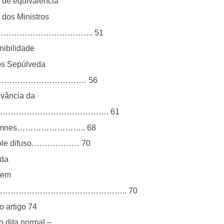
 de equivalência
 dos Ministros
o………………………………………….. 51
nibilidade
os Sepúlveda
e Mello …………………………… 56
evância da
………………………………………………. 61
 erga omnes…………………….. 68
controle difuso……………… 70
 da
s em
……………………………………………….. 70
o artigo 74
o dita normal –