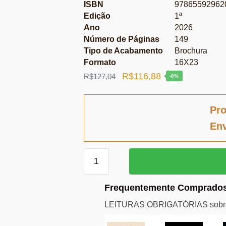
ISBN
97865592962
Edição
1ª
Ano
2026
Número de Páginas
149
Tipo de Acabamento
Brochura
Formato
16X23
O
O
R$
116,88
R$
127,04
-8%
preço
preço
original
atual
Pro
era:
é:
Env
R$127,04.
R$116,88.
Tributação
internacional
quantidade
Frequentemente Comprados
LEITURAS OBRIGATÓRIAS sobre