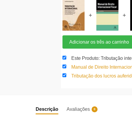
+
+
Adicionar os três ao carrinho
Este Produto: Tributação int
Manual de Direito Internacio
Tributação dos lucros auferi
Descrição
Avaliações
0
S