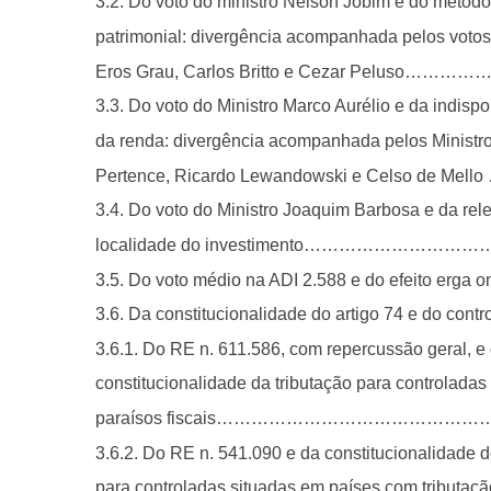
3.2. Do voto do ministro Nelson Jobim e do método
patrimonial: divergência acompanhada pelos votos
Eros Grau, Carlos Britto e Cezar Pelus
3.3. Do voto do Ministro Marco Aurélio e da indispo
da renda: divergência acompanhada pelos Ministr
Pertence, Ricardo Lewandowski e Celso d
3.4. Do voto do Ministro Joaquim Barbosa e da rel
localidade do investimento………………
3.5. Do voto médio na ADI 2.588 e do efeito
3.6. Da constitucionalidade do artigo 74 e do 
3.6.1. Do RE n. 611.586, com repercussão geral, e
constitucionalidade da tributação para controlada
paraísos fiscais…………………………………
3.6.2. Do RE n. 541.090 e da constitucionalidade d
para controladas situadas em países com tributaçã