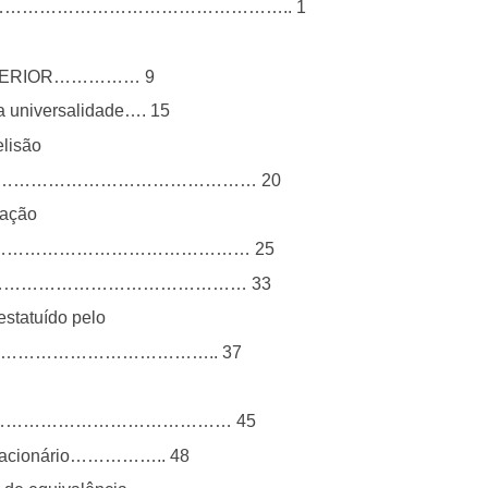
…………………………………………….. 1
XTERIOR…………… 9
 da universalidade…. 15
elisão
………………………………………………… 20
tação
………………………………………………… 25
leira………………………………………………… 33
estatuído pelo
……………………………………………….. 37
…………………………………………… 45
role acionário…………….. 48