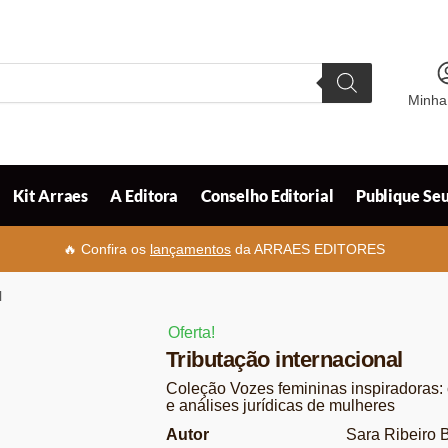
Minha
Kit Arraes
A Editora
Conselho Editorial
Publique Seu
🔥 Confira os
lançamentos
da ARRAES EDITORES
l
Oferta!
Tributação internacional
Coleção Vozes femininas inspiradoras: 
e análises jurídicas de mulheres
Autor
Sara Ribeiro 