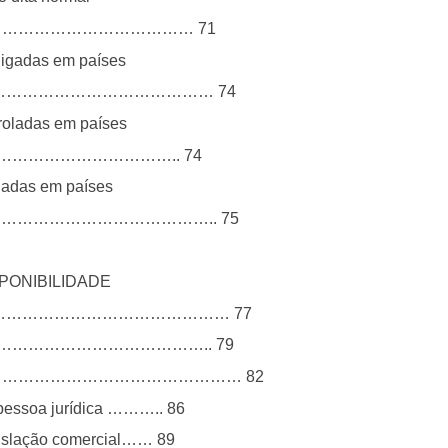
……………………………………………… 71
oligadas em países
……………………………………………… 74
troladas em países
cais…………………………………….. 74
igadas em países
…………………………………………….. 75
PONIBILIDADE
………………………………………………… 77
da …………………………………………….. 79
………………………………………………………… 82
 pessoa jurídica ……….. 86
egislação comercial…… 89