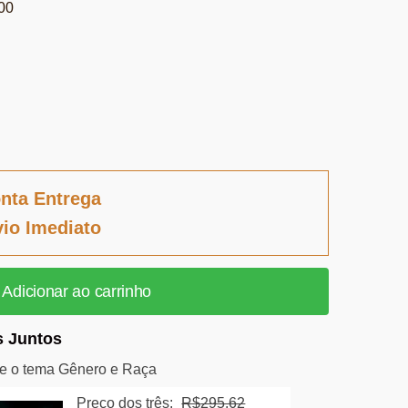
00
nta Entrega
io Imediato
Adicionar ao carrinho
 Juntos
 o tema Gênero e Raça
Preço dos três:
R$
295,62