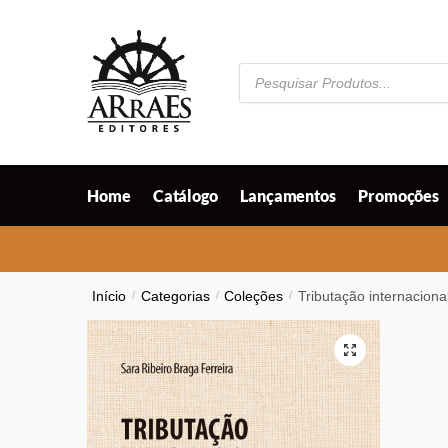
Skip
Skip
to
to
navigation
content
Pesquisar
produtos
Home
Catálogo
Lançamentos
Promoções
Início
/
Categorias
/
Coleções
/
Tributação internaciona
🔍