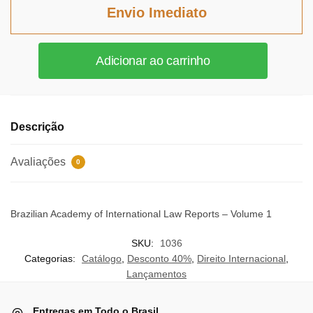
era:
é:
Envio Imediato
R$271,35.
R$249,64.
Brazilian
Adicionar ao carrinho
Academy
of
International
Law
Descrição
Reports
-
Avaliações
0
Volume
1
quantidade
Brazilian Academy of International Law Reports – Volume 1
SKU:
1036
Categorias:
Catálogo
,
Desconto 40%
,
Direito Internacional
,
Lançamentos
Entregas em Todo o Brasil