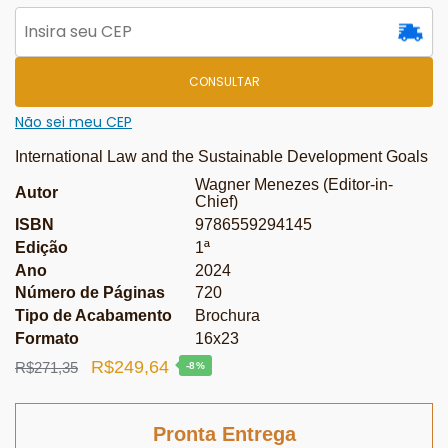
CONSULTAR
Não sei meu CEP
International Law and the Sustainable Development Goals
Wagner Menezes (Editor-in-
Autor
Chief)
ISBN
9786559294145
Edição
1ª
Ano
2024
Número de Páginas
720
Tipo de Acabamento
Brochura
Formato
16x23
O
O
R$
249,64
R$
271,35
-8%
preço
preço
original
atual
Pronta Entrega