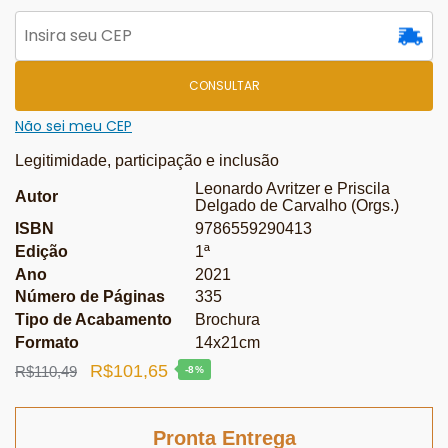
CONSULTAR
Não sei meu CEP
Legitimidade, participação e inclusão
Leonardo Avritzer e Priscila
Autor
Delgado de Carvalho (Orgs.)
ISBN
9786559290413
Edição
1ª
Ano
2021
Número de Páginas
335
Tipo de Acabamento
Brochura
Formato
14x21cm
O
O
R$
101,65
R$
110,49
-8%
preço
preço
original
atual
Pronta Entrega