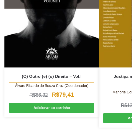
(O) Outro (e) (o) Direito – Vol.I
Justiça 
Álvaro Ricardo de Souza Cruz (Coordenador)
Marjorie Co
O
O
R$
79,41
R$
86,32
preço
preço
R$
12
Adicionar ao carrinho
original
atual
Ad
era:
é:
R$86,32.
R$79,41.