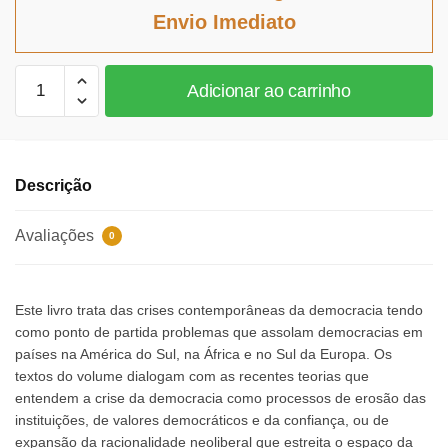
era:
é:
Envio Imediato
R$110,49.
R$101,65.
Crises
Adicionar ao carrinho
na
democracia
quantidade
Descrição
Avaliações
0
Este livro trata das crises contemporâneas da democracia tendo
como ponto de partida problemas que assolam democracias em
países na América do Sul, na África e no Sul da Europa. Os
textos do volume dialogam com as recentes teorias que
entendem a crise da democracia como processos de erosão das
instituições, de valores democráticos e da confiança, ou de
expansão da racionalidade neoliberal que estreita o espaço da