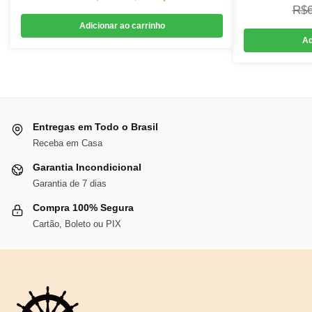
R$
preço
preço
Adicionar ao carrinho
original
atual
Ad
era:
é:
R$144,48.
R$132,92.
Entregas em Todo o Brasil
Receba em Casa
Garantia Incondicional
Garantia de 7 dias
Compra 100% Segura
Cartão, Boleto ou PIX