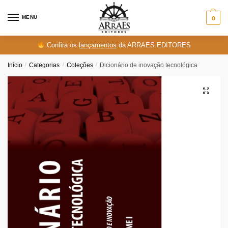
Skip
Skip
to
to
MENU
0
navigation
content
Confira os
lançamentos
da ARRAES EDITORES
Início
/
Categorias
/
Coleções
/
Dicionário de inovação tecnológica