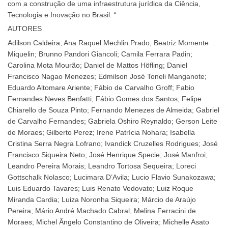
com a construção de uma infraestrutura jurídica da Ciência,
Tecnologia e Inovação no Brasil. “
AUTORES
Adilson Caldeira; Ana Raquel Mechlin Prado; Beatriz Momente
Miquelin; Brunno Pandori Giancoli; Camila Ferrara Padin;
Carolina Mota Mourão; Daniel de Mattos Höfling; Daniel
Francisco Nagao Menezes; Edmilson José Toneli Manganote;
Eduardo Altomare Ariente; Fábio de Carvalho Groff; Fabio
Fernandes Neves Benfatti; Fábio Gomes dos Santos; Felipe
Chiarello de Souza Pinto; Fernando Menezes de Almeida; Gabriel
de Carvalho Fernandes; Gabriela Oshiro Reynaldo; Gerson Leite
de Moraes; Gilberto Perez; Irene Patrícia Nohara; Isabella
Cristina Serra Negra Lofrano; Ivandick Cruzelles Rodrigues; José
Francisco Siqueira Neto; José Henrique Specie; José Manfroi;
Leandro Pereira Morais; Leandro Tortosa Sequeira; Loreci
Gottschalk Nolasco; Lucimara D’Avila; Lucio Flavio Sunakozawa;
Luis Eduardo Tavares; Luis Renato Vedovato; Luiz Roque
Miranda Cardia; Luiza Noronha Siqueira; Márcio de Araújo
Pereira; Mário André Machado Cabral; Melina Ferracini de
Moraes; Michel Ângelo Constantino de Oliveira; Michelle Asato