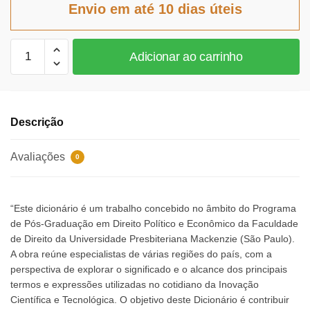
Envio em até 10 dias úteis
R$165,18.
R$151,97.
Dicionário
Adicionar ao carrinho
de
inovação
tecnológica
quantidade
Descrição
Avaliações
0
“Este dicionário é um trabalho concebido no âmbito do Programa
de Pós-Graduação em Direito Político e Econômico da Faculdade
de Direito da Universidade Presbiteriana Mackenzie (São Paulo).
A obra reúne especialistas de várias regiões do país, com a
perspectiva de explorar o significado e o alcance dos principais
termos e expressões utilizadas no cotidiano da Inovação
Científica e Tecnológica. O objetivo deste Dicionário é contribuir