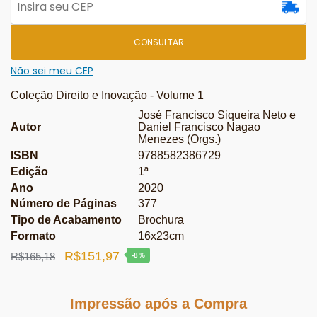
CONSULTAR
Não sei meu CEP
Coleção Direito e Inovação - Volume 1
José Francisco Siqueira Neto e
Autor
Daniel Francisco Nagao
Menezes (Orgs.)
ISBN
9788582386729
Edição
1ª
Ano
2020
Número de Páginas
377
Tipo de Acabamento
Brochura
Formato
16x23cm
O
O
R$
151,97
R$
165,18
-8%
preço
preço
original
atual
Impressão após a Compra
era:
é: