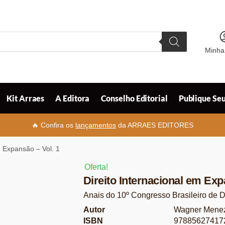
Minha
Kit Arraes
A Editora
Conselho Editorial
Publique Seu
🔥 Confira os
lançamentos
da ARRAES EDITORES
m Expansão – Vol. 1
Oferta!
Direito Internacional em Exp
Anais do 10º Congresso Brasileiro de Di
Autor
Wagner Menez
ISBN
97885627417