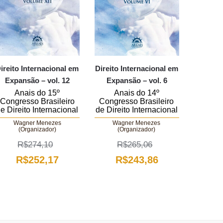
ireito Internacional em
Direito Internacional em
Expansão – vol. 12
Expansão – vol. 6
Anais do 15º
Anais do 14º
Congresso Brasileiro
Congresso Brasileiro
e Direito Internacional
de Direito Internacional
Wagner Menezes
Wagner Menezes
(Organizador)
(Organizador)
R$
274,10
R$
265,06
O
O
O
O
R$
252,17
R$
243,86
preço
preço
preço
preço
original
atual
original
atual
era:
é:
era:
é:
.
R$274,10.
R$252,17.
R$265,06.
R$243,86.