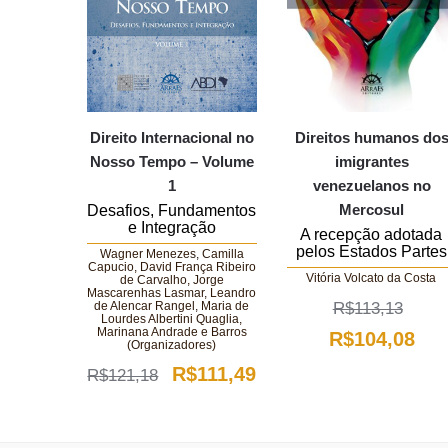
Direito Internacional no
Direitos humanos do
Nosso Tempo – Volume
imigrantes
1
venezuelanos no
Mercosul
Desafios, Fundamentos
e Integração
A recepção adotada
pelos Estados Partes
Wagner Menezes, Camilla
Capucio, David França Ribeiro
Vitória Volcato da Costa
de Carvalho, Jorge
Mascarenhas Lasmar, Leandro
de Alencar Rangel, Maria de
R$
113,13
Lourdes Albertini Quaglia,
Marinana Andrade e Barros
O
O
R$
104,08
(Organizadores)
preço
pre
O
O
R$
111,49
R$
121,18
original
atu
preço
preço
era:
é:
original
atual