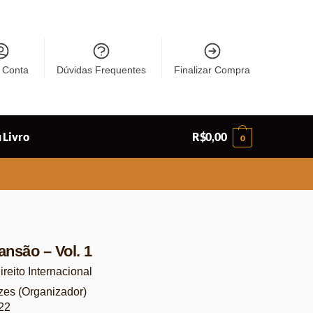
 Conta
Dúvidas Frequentes
Finalizar Compra
 Livro
R$
0,00
0
ansão – Vol. 1
reito Internacional
es (Organizador)
22