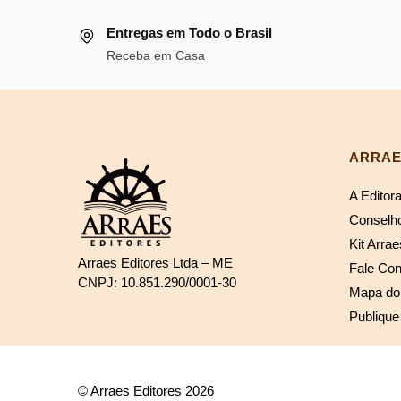
R$113,13.
R$1
era:
é:
Entregas em Todo o Brasil
R$121,18.
R$111,49.
Receba em Casa
ARRAE
A Editor
Conselho
Kit Arrae
Arraes Editores Ltda – ME
Fale Co
CNPJ: 10.851.290/0001-30
Mapa do 
Publique
© Arraes Editores 2026