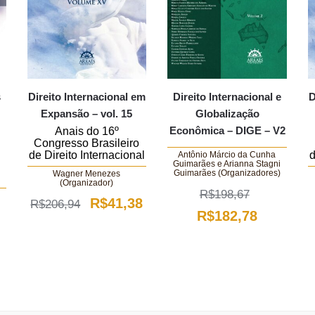
s
Direito Internacional em
Direito Internacional e
D
Expansão – vol. 15
Globalização
Econômica – DIGE – V2
Anais do 16º
Congresso Brasileiro
de Direito Internacional
d
Antônio Márcio da Cunha
Guimarães e Arianna Stagni
Guimarães (Organizadores)
Wagner Menezes
(Organizador)
R$
198,67
O
O
R$
41,38
R$
206,94
O
O
R$
182,78
preço
preço
preço
preço
original
atual
ço
original
atual
era:
é:
al
era:
é:
R$206,94.
R$41,38.
R$198,67.
R$182,78