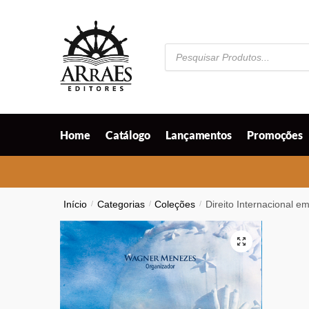
Skip
Skip
to
to
navigation
content
Pesquisar
produtos
Home
Catálogo
Lançamentos
Promoções
Início
/
Categorias
/
Coleções
/
Direito Internacional e
🔍