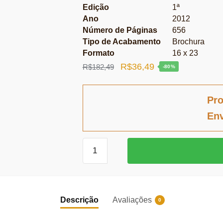
Edição
1ª
Ano
2012
Número de Páginas
656
Tipo de Acabamento
Brochura
Formato
16 x 23
O
O
R$
36,49
R$
182,49
-80%
preço
preço
original
atual
Pro
era:
é:
Env
R$182,49.
R$36,49.
Direito
Internacional
em
Expansão
-
Descrição
Avaliações
0
Vol.
1