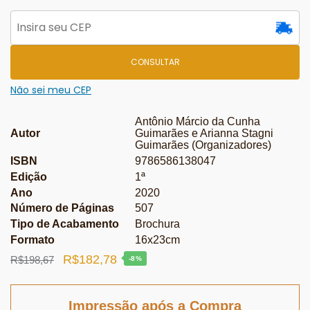
CONSULTAR
Não sei meu CEP
Antônio Márcio da Cunha
Autor
Guimarães e Arianna Stagni
Guimarães (Organizadores)
ISBN
9786586138047
Edição
1ª
Ano
2020
Número de Páginas
507
Tipo de Acabamento
Brochura
Formato
16x23cm
O
O
R$
182,78
R$
198,67
-8%
preço
preço
original
atual
Impressão após a Compra