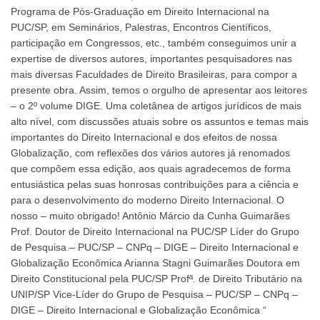
Programa de Pós-Graduação em Direito Internacional na
PUC/SP, em Seminários, Palestras, Encontros Científicos,
participação em Congressos, etc., também conseguimos unir a
expertise de diversos autores, importantes pesquisadores nas
mais diversas Faculdades de Direito Brasileiras, para compor a
presente obra. Assim, temos o orgulho de apresentar aos leitores
– o 2º volume DIGE. Uma coletânea de artigos jurídicos de mais
alto nível, com discussões atuais sobre os assuntos e temas mais
importantes do Direito Internacional e dos efeitos de nossa
Globalização, com reflexões dos vários autores já renomados
que compõem essa edição, aos quais agradecemos de forma
entusiástica pelas suas honrosas contribuições para a ciência e
para o desenvolvimento do moderno Direito Internacional. O
nosso – muito obrigado! Antônio Márcio da Cunha Guimarães
Prof. Doutor de Direito Internacional na PUC/SP Líder do Grupo
de Pesquisa – PUC/SP – CNPq – DIGE – Direito Internacional e
Globalização Econômica Arianna Stagni Guimarães Doutora em
Direito Constitucional pela PUC/SP Profª. de Direito Tributário na
UNIP/SP Vice-Líder do Grupo de Pesquisa – PUC/SP – CNPq –
DIGE – Direito Internacional e Globalização Econômica “