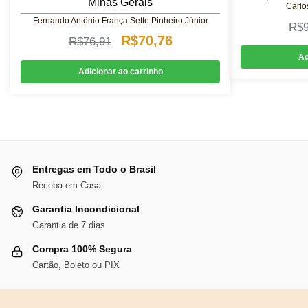
Minas Gerais
Carlo
Fernando Antônio França Sette Pinheiro Júnior
R$
O
O
R$
70,76
R$
76,91
Ad
preço
preço
Adicionar ao carrinho
original
atual
era:
é:
R$76,91.
R$70,76.
Entregas em Todo o Brasil
Receba em Casa
Garantia Incondicional
Garantia de 7 dias
Compra 100% Segura
Cartão, Boleto ou PIX