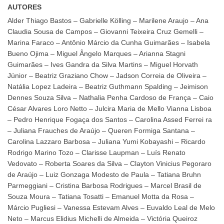
AUTORES
Alder Thiago Bastos – Gabrielle Kölling – Marilene Araujo – Ana
Claudia Sousa de Campos – Giovanni Teixeira Cruz Gemelli –
Marina Faraco – Antônio Márcio da Cunha Guimarães – Isabela
Bueno Ojima – Miguel Ângelo Marques – Arianna Stagni
Guimarães – Ives Gandra da Silva Martins – Miguel Horvath
Júnior – Beatriz Graziano Chow – Jadson Correia de Oliveira –
Natália Lopez Ladeira – Beatriz Guthmann Spalding – Jeimison
Dennes Souza Silva – Nathalia Penha Cardoso de França – Caio
César Alvares Loro Netto – Julcira Maria de Mello Vianna Lisboa
– Pedro Henrique Fogaça dos Santos – Carolina Assed Ferrei ra
– Juliana Frauches de Araújo – Queren Formiga Santana –
Carolina Lazzaro Barbosa – Juliana Yumi Kobayashi – Ricardo
Rodrigo Marino Tozo – Clarisse Laupman – Luís Renato
Vedovato – Roberta Soares da Silva – Clayton Vinicius Pegoraro
de Araújo – Luiz Gonzaga Modesto de Paula – Tatiana Bruhn
Parmeggiani – Cristina Barbosa Rodrigues – Marcel Brasil de
Souza Moura – Tatiana Tosatti – Emanuel Motta da Rosa –
Márcio Pugliesi – Vanessa Estevam Alves – Euvaldo Leal de Melo
Neto – Marcus Elidius Michelli de Almeida – Victória Queiroz