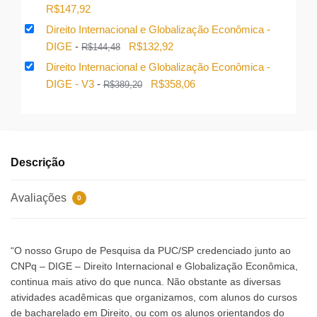
original
atual
O
O
R$
147,92
era:
é:
preço
preço
Direito Internacional e Globalização Econômica -
R$198,67.
R$182,78.
original
atual
O
O
DIGE
-
R$
132,92
R$
144,48
era:
é:
preço
preço
Direito Internacional e Globalização Econômica -
R$160,78.
R$147,92.
original
atual
O
O
DIGE - V3
-
R$
358,06
R$
389,20
era:
é:
preço
preço
R$144,48.
R$132,92.
original
atual
era:
é:
R$389,20.
R$358,06.
Descrição
Avaliações
0
“O nosso Grupo de Pesquisa da PUC/SP credenciado junto ao
CNPq – DIGE – Direito Internacional e Globalização Econômica,
continua mais ativo do que nunca. Não obstante as diversas
atividades acadêmicas que organizamos, com alunos do cursos
de bacharelado em Direito, ou com os alunos orientandos do