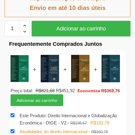
era:
é:
Envio em até 10 dias úteis
R$198,67.
R$182,78.
Direito
Adicionar ao carrinho
Internacional
e
Frequentemente Comprados Juntos
Globalização
Econômica
-
DIGE
+
+
+
-
V2
quantidade
O
O
Preço total:
R$
821,68
R$
451,92
Economiza
R$
369,76
preço
preço
Adicionar ao carrinho
original
atual
era:
é:
Este Produto: Direito Internacional e Globalização
R$821,68.
R$451,92.
O
O
Econômica - DIGE - V2
-
R$
182,78
R$
198,67
preço
preço
Atualidades do direito internacional
-
R$
160,78