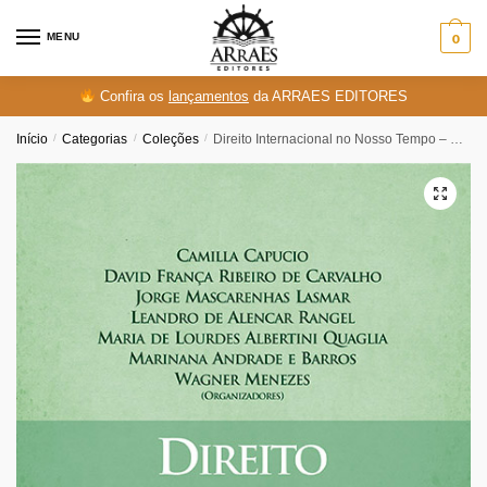
Skip
Skip
to
to
MENU
0
navigation
content
Confira os
lançamentos
da ARRAES EDITORES
Início
/
Categorias
/
Coleções
/
Direito Internacional no Nosso Tempo – Volume 3