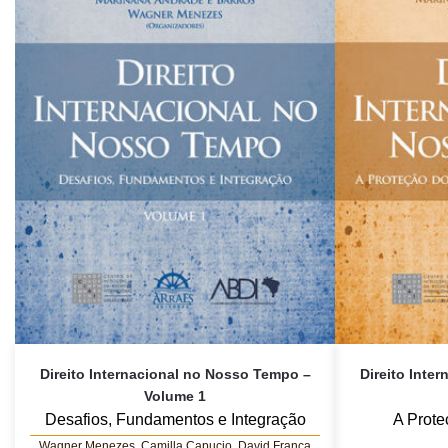
Direito Internacional no Nosso Tempo –
Direito Inte
Volume 1
Desafios, Fundamentos e Integração
A Prote
Wagner Menezes, Camilla Capucio, David França