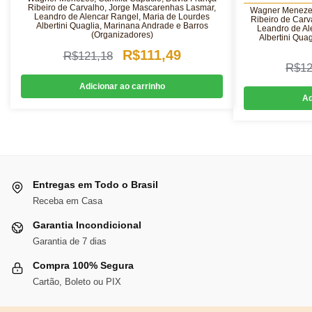
Ribeiro de Carvalho, Jorge Mascarenhas Lasmar,
Wagner Menezes
Leandro de Alencar Rangel, Maria de Lourdes
Ribeiro de Car
Albertini Quaglia, Marinana Andrade e Barros
Leandro de Al
(Organizadores)
Albertini Qua
O
O
R$
111,49
R$
121,18
R$
12
preço
preço
Adicionar ao carrinho
original
atual
Ad
era:
é:
R$121,18.
R$111,49.
Entregas em Todo o Brasil
Receba em Casa
Garantia Incondicional
Garantia de 7 dias
Compra 100% Segura
Cartão, Boleto ou PIX