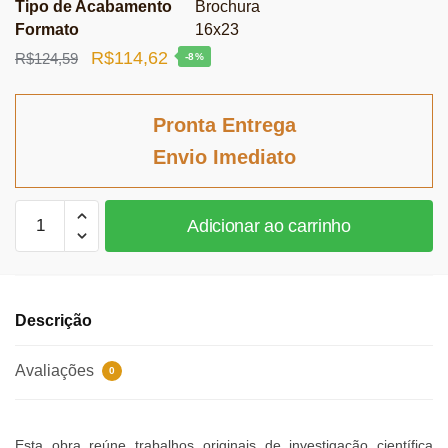
Tipo de Acabamento
Brochura
Formato
16x23
O
O
R$
114,62
R$
124,59
-8%
preço
preço
original
atual
Pronta Entrega
era:
é:
Envio Imediato
R$124,59.
R$114,62.
Direito
Adicionar ao carrinho
Internacional
no
Nosso
Tempo
Descrição
-
Volume
Avaliações
0
3
quantidade
Esta obra reúne trabalhos originais de investigação científica