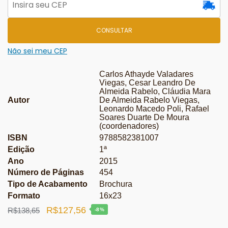
CONSULTAR
Não sei meu CEP
Carlos Athayde Valadares
Viegas, Cesar Leandro De
Almeida Rabelo, Cláudia Mara
Autor
De Almeida Rabelo Viegas,
Leonardo Macedo Poli, Rafael
Soares Duarte De Moura
(coordenadores)
ISBN
9788582381007
Edição
1ª
Ano
2015
Número de Páginas
454
Tipo de Acabamento
Brochura
Formato
16x23
O
O
R$
127,56
R$
138,65
-8%
preço
preço