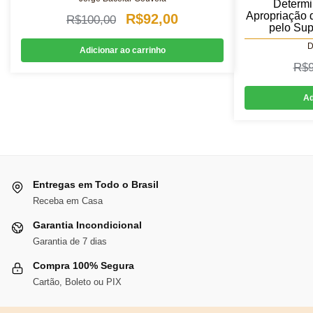
Determi
Apropriação d
O
O
R$
92,00
R$
100,00
pelo Sup
preço
preço
D
Adicionar ao carrinho
original
atual
R$
era:
é:
Ad
R$100,00.
R$92,00.
Entregas em Todo o Brasil
Receba em Casa
Garantia Incondicional
Garantia de 7 dias
Compra 100% Segura
Cartão, Boleto ou PIX