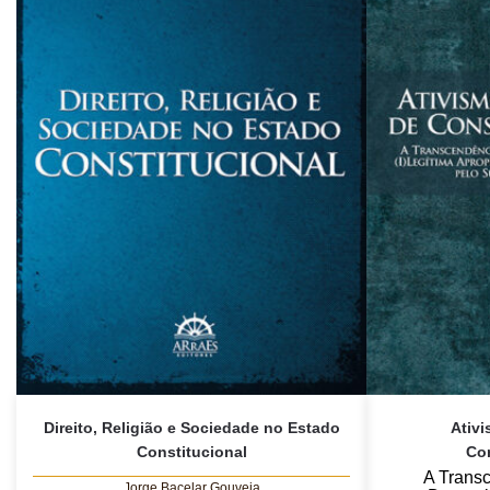
Direito, Religião e Sociedade no Estado
Ativ
Constitucional
Con
A Trans
Jorge Bacelar Gouveia