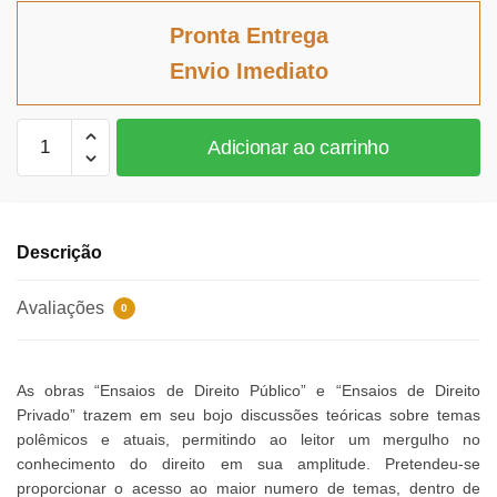
original
atual
Pronta Entrega
era:
é:
Envio Imediato
R$138,65.
R$127,56.
Ensaios
Adicionar ao carrinho
Críticos
de
Direito
Público
Descrição
quantidade
Avaliações
0
As obras “Ensaios de Direito Público” e “Ensaios de Direito
Privado” trazem em seu bojo discussões teóricas sobre temas
polêmicos e atuais, permitindo ao leitor um mergulho no
conhecimento do direito em sua amplitude. Pretendeu-se
proporcionar o acesso ao maior numero de temas, dentro de