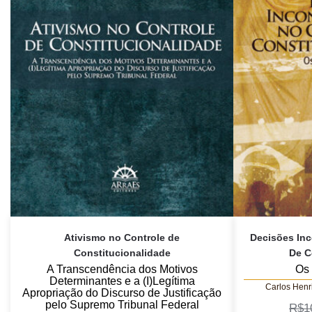
Ativismo no Controle de
Decisões Inc
Constitucionalidade
De C
A Transcendência dos Motivos
Os 
Determinantes e a (I)Legítima
Carlos Henr
Apropriação do Discurso de Justificação
pelo Supremo Tribunal Federal
R$
1