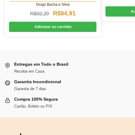
Diogo Bacha e Silva
Ad
O
O
R$
84,91
R$
92,29
preço
preço
Adicionar ao carrinho
original
atual
era:
é:
R$92,29.
R$84,91.
Entregas em Todo o Brasil
Receba em Casa
Garantia Incondicional
Garantia de 7 dias
Compra 100% Segura
Cartão, Boleto ou PIX