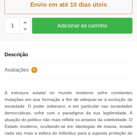
era:
é:
Envio em até 10 dias úteis
R$72,26.
R$66,48.
Estado
Adicionar ao carrinho
de
Exceção
e
Pluralismo
Descrição
Político
quantidade
Avaliações
0
A estrutura estatal no mundo moderno sofre constantes
mutações em sua formação a fim de adequar-se à evolução da
sociedade. O poder soberano, e em particular nas sociedades
democráticas, sofre com o paradigma da sua legitimidade. A
atuação do político não mais reflete os anseios da coletividade. O
Estado moderno, ocultando-se em ideologias de massa, invade
cada vez mais a esfera do indivíduo para a suposta proteção do