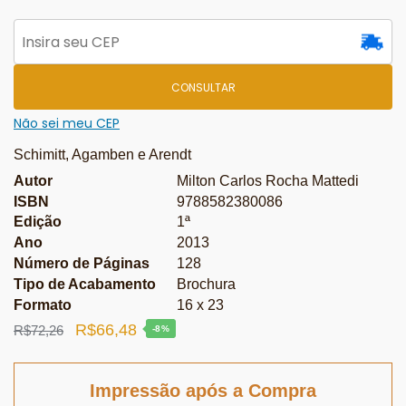
CONSULTAR
Não sei meu CEP
Schimitt, Agamben e Arendt
Autor
Milton Carlos Rocha Mattedi
ISBN
9788582380086
Edição
1ª
Ano
2013
Número de Páginas
128
Tipo de Acabamento
Brochura
Formato
16 x 23
O
O
R$
66,48
R$
72,26
-8%
preço
preço
original
atual
Impressão após a Compra