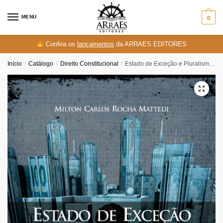
Skip
Skip
to
to
MENU
0
navigation
content
Confira os
lançamentos
da ARRAES EDITORES
Início
/
Catálogo
/
Direito Constitucional
/
Estado de Exceção e Pluralismo Político