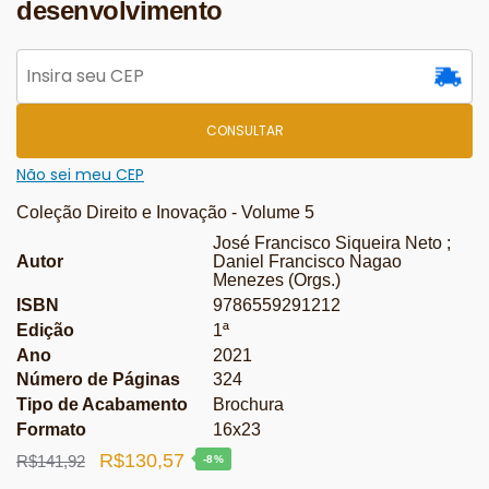
desenvolvimento
CONSULTAR
Não sei meu CEP
Coleção Direito e Inovação - Volume 5
José Francisco Siqueira Neto ;
Autor
Daniel Francisco Nagao
Menezes (Orgs.)
ISBN
9786559291212
Edição
1ª
Ano
2021
Número de Páginas
324
Tipo de Acabamento
Brochura
Formato
16x23
O
O
R$
130,57
R$
141,92
-8%