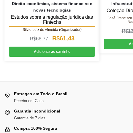
Direito econômico, sistema financeiro e
Infraestru
novas tecnologias
Coleção Dire
Estudos sobre a regulação jurídica das
José Francisco 
Fintechs
Na
Silvio Luiz de Almeida (Organizador)
R$
13
O
O
R$
61,43
R$
66,77
Ad
preço
preço
Adicionar ao carrinho
original
atual
era:
é:
R$66,77.
R$61,43.
Entregas em Todo o Brasil
Receba em Casa
Garantia Incondicional
Garantia de 7 dias
Compra 100% Segura