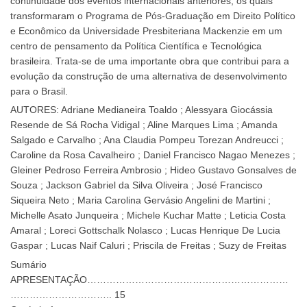
continuidade dos eventos internacionais anteriores, os quais
transformaram o Programa de Pós-Graduação em Direito Político
e Econômico da Universidade Presbiteriana Mackenzie em um
centro de pensamento da Política Científica e Tecnológica
brasileira. Trata-se de uma importante obra que contribui para a
evolução da construção de uma alternativa de desenvolvimento
para o Brasil.
AUTORES: Adriane Medianeira Toaldo ; Alessyara Giocássia
Resende de Sá Rocha Vidigal ; Aline Marques Lima ; Amanda
Salgado e Carvalho ; Ana Claudia Pompeu Torezan Andreucci ;
Caroline da Rosa Cavalheiro ; Daniel Francisco Nagao Menezes ;
Gleiner Pedroso Ferreira Ambrosio ; Hideo Gustavo Gonsalves de
Souza ; Jackson Gabriel da Silva Oliveira ; José Francisco
Siqueira Neto ; Maria Carolina Gervásio Angelini de Martini ;
Michelle Asato Junqueira ; Michele Kuchar Matte ; Leticia Costa
Amaral ; Loreci Gottschalk Nolasco ; Lucas Henrique De Lucia
Gaspar ; Lucas Naif Caluri ; Priscila de Freitas ; Suzy de Freitas
Sumário
APRESENTAÇÃO………………………………………………………
………………………….. 15