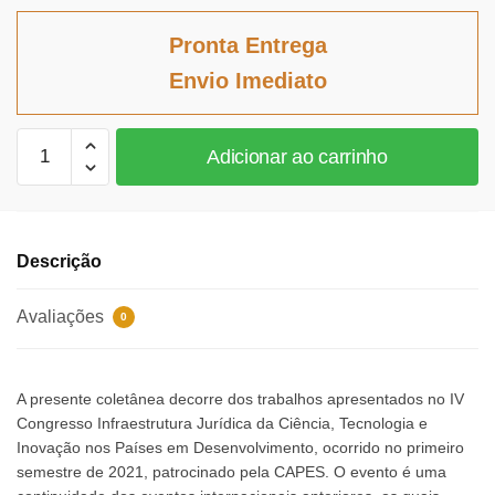
preço
preço
original
atual
Pronta Entrega
era:
é:
Envio Imediato
R$141,92.
R$130,57.
Infraestrutura
Adicionar ao carrinho
jurídica
da
ciência,
tecnologia
Descrição
e
inovação
Avaliações
0
nos
países
em
A presente coletânea decorre dos trabalhos apresentados no IV
desenvolvimento
Congresso Infraestrutura Jurídica da Ciência, Tecnologia e
quantidade
Inovação nos Países em Desenvolvimento, ocorrido no primeiro
semestre de 2021, patrocinado pela CAPES. O evento é uma