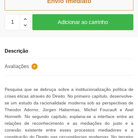
Envio Imediato
R$80,40.
R$73,97.
Justiça
Adicionar ao carrinho
e
Reconhecimento
quantidade
Descrição
Avaliações
0
Pesquisa que se debruça sobre a institucionalização política de
crises éticas através do Direito. No primeiro capítulo, desenvolve-
se um estudo da racionalidade moderna sob as perspectivas de
Theodor Adorno, Jürgen Habermas, Michel Foucault e Axel
Honneth. No segundo capítulo, explana-se a interface entre as
relações de reconhecimento e as mediações do justo e a
conexão existente entre esses processos mediadores e a
constituição do Direito nas circunstâncias modernas. No terceiro