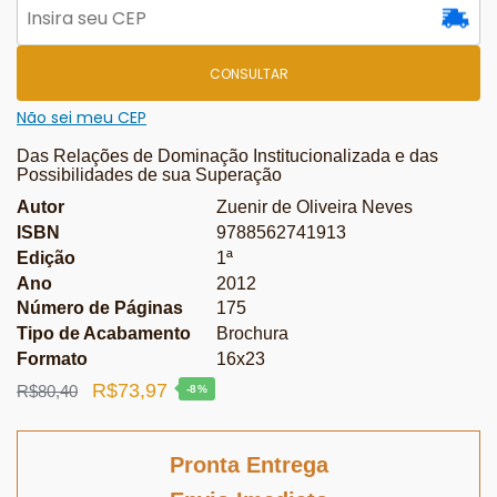
CONSULTAR
Não sei meu CEP
Das Relações de Dominação Institucionalizada e das
Possibilidades de sua Superação
Autor
Zuenir de Oliveira Neves
ISBN
9788562741913
Edição
1ª
Ano
2012
Número de Páginas
175
Tipo de Acabamento
Brochura
Formato
16x23
O
O
R$
73,97
R$
80,40
-8%
preço
preço
original
atual
Pronta Entrega
era:
é: