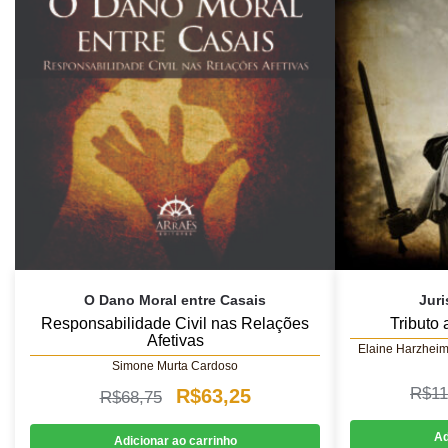
O Dano Moral entre Casais
Juri
Responsabilidade Civil nas Relações
Tributo 
Afetivas
Elaine Harzheim
Simone Murta Cardoso
O
O
R$
11
R$
63,25
R$
68,75
preço
preço
Ad
Adicionar ao carrinho