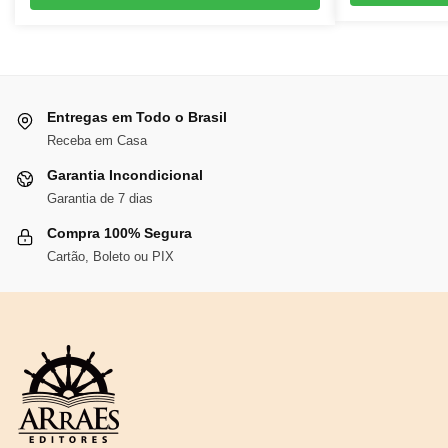
original
atual
era:
é:
R$68,75.
R$63,25.
Entregas em Todo o Brasil
Receba em Casa
Garantia Incondicional
Garantia de 7 dias
Compra 100% Segura
Cartão, Boleto ou PIX