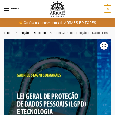
Skip
Skip
to
to
MENU
0
navigation
content
Confira os
lançamentos
da ARRAES EDITORES
Início
/
Promoção
/
Desconto 40%
/
Lei Geral de Proteção de Dados Pessoais (LGPD) e tecnologia