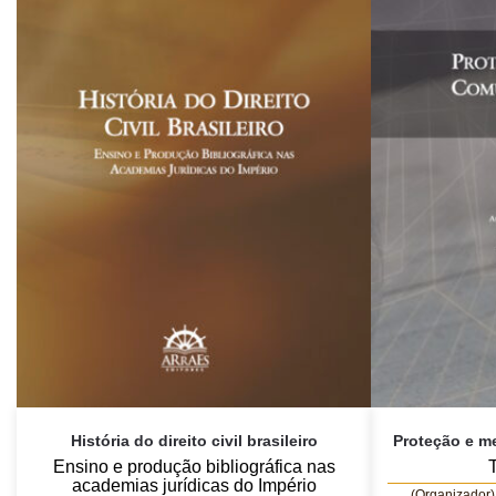
História do direito civil brasileiro
Proteção e m
Ensino e produção bibliográfica nas
T
academias jurídicas do Império
(Organizador