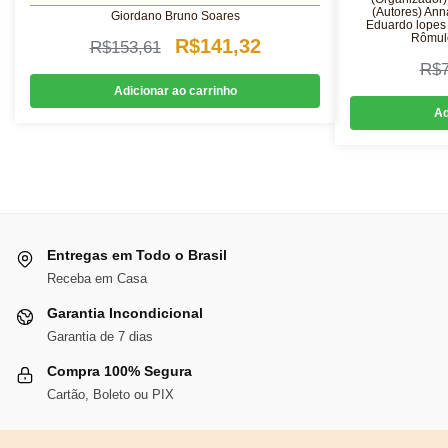
(Autores) Ann
Giordano Bruno Soares
Eduardo lopes S
Rômul
O
O
R$
141,32
R$
153,61
R$
preço
preço
Adicionar ao carrinho
original
atual
Ad
era:
é:
R$153,61.
R$141,32.
Entregas em Todo o Brasil
Receba em Casa
Garantia Incondicional
Garantia de 7 dias
Compra 100% Segura
Cartão, Boleto ou PIX