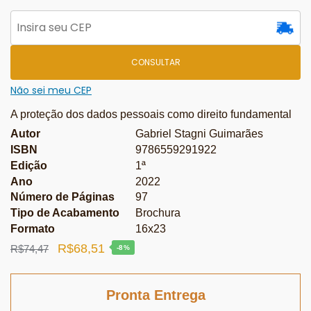
CONSULTAR
Não sei meu CEP
A proteção dos dados pessoais como direito fundamental
Autor
Gabriel Stagni Guimarães
ISBN
9786559291922
Edição
1ª
Ano
2022
Número de Páginas
97
Tipo de Acabamento
Brochura
Formato
16x23
O
O
R$
68,51
R$
74,47
-8%
preço
preço
original
atual
Pronta Entrega
era:
é: