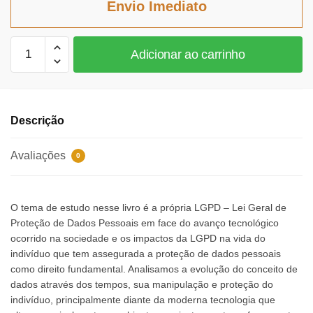
Envio Imediato
R$74,47.
R$68,51.
Lei
Adicionar ao carrinho
Geral
de
Proteção
de
Descrição
Dados
Pessoais
Avaliações
0
(LGPD)
e
tecnologia
O tema de estudo nesse livro é a própria LGPD – Lei Geral de
quantidade
Proteção de Dados Pessoais em face do avanço tecnológico
ocorrido na sociedade e os impactos da LGPD na vida do
indivíduo que tem assegurada a proteção de dados pessoais
como direito fundamental. Analisamos a evolução do conceito de
dados através dos tempos, sua manipulação e proteção do
indivíduo, principalmente diante da moderna tecnologia que