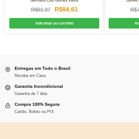
Germano Luiz Gomes Vieira
Jamile
O
O
R$
84,61
R$
91,97
R$
preço
preço
Adicionar ao carrinho
Ad
original
atual
era:
é:
R$91,97.
R$84,61.
Entregas em Todo o Brasil
Receba em Casa
Garantia Incondicional
Garantia de 7 dias
Compra 100% Segura
Cartão, Boleto ou PIX