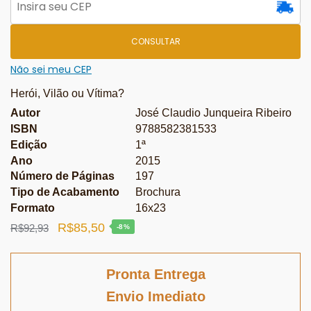
CONSULTAR
Não sei meu CEP
Herói, Vilão ou Vítima?
Autor
José Claudio Junqueira Ribeiro
ISBN
9788582381533
Edição
1ª
Ano
2015
Número de Páginas
197
Tipo de Acabamento
Brochura
Formato
16x23
O
O
R$
85,50
R$
92,93
-8%
preço
preço
original
atual
Pronta Entrega
era:
é:
Envio Imediato
R$92,93.
R$85,50.