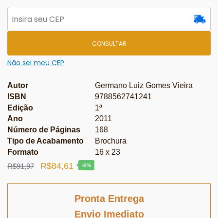
CONSULTAR
Não sei meu CEP
Autor
Germano Luiz Gomes Vieira
ISBN
9788562741241
Edição
1ª
Ano
2011
Número de Páginas
168
Tipo de Acabamento
Brochura
Formato
16 x 23
O
O
R$
84,61
R$
91,97
-8%
preço
preço
original
atual
Pronta Entrega
era:
é:
Envio Imediato