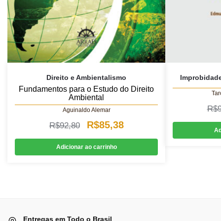
Direito e Ambientalismo
Improbidade
Fundamentos para o Estudo do Direito
Tar
Ambiental
R$
Aguinaldo Alemar
O
O
R$
85,38
R$
92,80
Ad
preço
preço
Adicionar ao carrinho
original
atual
era:
é:
R$92,80.
R$85,38.
Entregas em Todo o Brasil