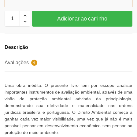
R$91,97.
R$84,61.
Proteção
Adicionar ao carrinho
Ambiental
e
Instrumentos
de
Descrição
Avaliação
do
Avaliações
0
Ambiente
quantidade
Uma obra inédita. O presente livro tem por escopo analisar
importantes instrumentos de avaliação ambiental, através de uma
visão de proteção ambiental advinda da principiologia,
demonstrando sua efetividade e materialidade nas ordens
jurídicas brasileira e portuguesa. O Direito Ambiental começa a
ganhar cada vez maior visibilidade, uma vez que já não é mais
possível pensar em desenvolvimento econômico sem pensar na
proteção do meio ambiente.