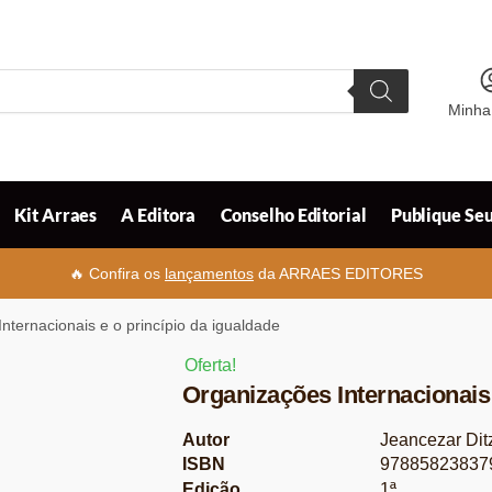
Minha
Kit Arraes
A Editora
Conselho Editorial
Publique Seu
🔥 Confira os
lançamentos
da ARRAES EDITORES
nternacionais e o princípio da igualdade
Oferta!
Organizações Internacionais 
Autor
Jeancezar Dit
ISBN
97885823837
Edição
1ª