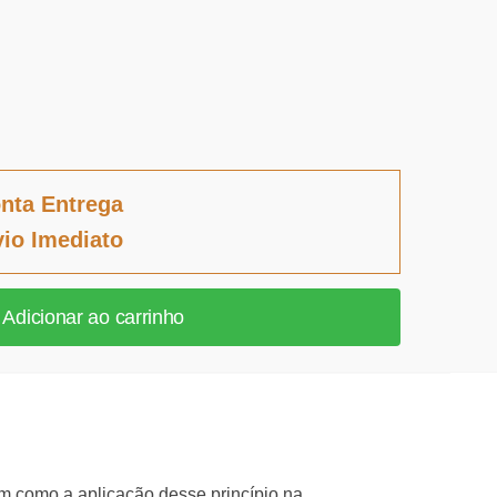
nta Entrega
io Imediato
Adicionar ao carrinho
im como a aplicação desse princípio na