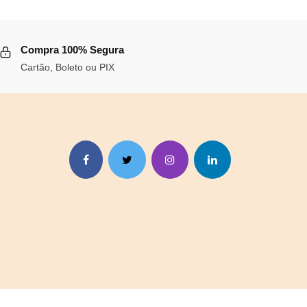
R$95,80.
R$88,14.
era:
é:
,82.
R$144,48.
R$132,92.
Compra 100% Segura
Cartão, Boleto ou PIX