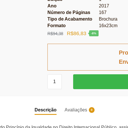
Ano
2017
Número de Páginas
167
Tipo de Acabamento
Brochura
Formato
16x23cm
O
O
R$
86,83
R$
94,38
-8%
preço
preço
original
atual
Pro
era:
é:
Env
R$94,38.
R$86,83.
Organizações
Internacionais
e
o
princípio
Descrição
Avaliações
0
da
igualdade
o Princípio da Igualdade no Direito Internacional Público, ass
quantidade