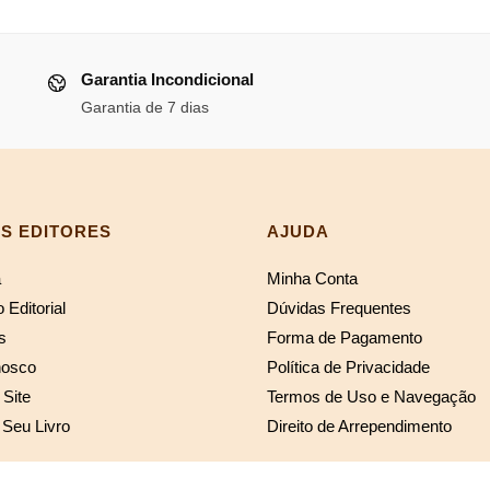
original
atual
era:
é:
al
era:
é:
R$219,11.
R$43
R$194,11.
R$178,58.
Garantia Incondicional
20,40.
Garantia de 7 dias
S EDITORES
AJUDA
a
Minha Conta
 Editorial
Dúvidas Frequentes
s
Forma de Pagamento
nosco
Política de Privacidade
Site
Termos de Uso e Navegação
 Seu Livro
Direito de Arrependimento