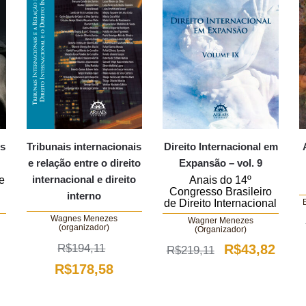
es
Tribunais internacionais
Direito Internacional em
e relação entre o direito
Expansão – vol. 9
internacional e direito
e
Anais do 14º
Congresso Brasileiro
interno
de Direito Internacional
Wagnes Menezes
Wagner Menezes
(organizador)
(Organizador)
O
O
R$
194,11
R$
43,82
R$
219,11
O
O
R$
178,58
preço
preç
preço
preço
original
atual
ço