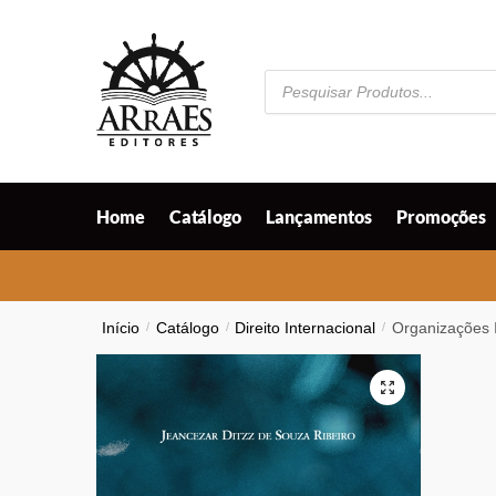
Skip
Skip
to
to
navigation
content
Pesquisar
produtos
Home
Catálogo
Lançamentos
Promoções
Início
/
Catálogo
/
Direito Internacional
/
Organizações I
🔍