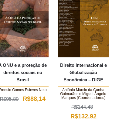
A ONU e a proteção de
Direito Internacional e
direitos sociais no
Globalização
Brasil
Econômica – DIGE
Ernesto Gomes Esteves Neto
Antônio Márcio da Cunha
Guimarães e Miguel Ângelo
O
O
R$
88,14
Marques (Coordenadores)
R$
95,80
R$
144,48
preço
preço
O
O
R$
132,92
original
atual
o
preço
preço
era:
é:
original
atual