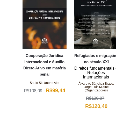
Cooperação Jurídica
Refugiados e migraçõ
Internacional e Auxílio
no século XXI
Direto Ativo em matéria
Direitos fundamentais 
Relações
penal
internacionais
Saulo Stefanone Alle
Álvaro A. Sánchez Bravo,
Jorge Luís Mialhe
O
O
R$
99,44
R$
108,09
(Organizadores)
preço
preço
R$
130,87
O
O
R$
120,40
original
atual
preço
pre
era:
é: