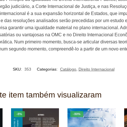
gão judiciário, a Corte Internacional de Justiça, e nas Resol
internacional é a sua expansão horizontal de Estados, que impa
 e das resoluções analisados serão precedidas por um estudo ex
isa garantir uma igualdade material no plano internacional. Ad
tórias ou vantajosas na OMC e no Direito Internacional Econô
ática. Num primeiro momento, busca-se articular diversas teori
a, num segundo momento, compreendê-lo a partir de um novo ente
SKU:
353
Categorias:
Catálogo
,
Direito Internacional
ste item também visualizaram
-8%
-80%