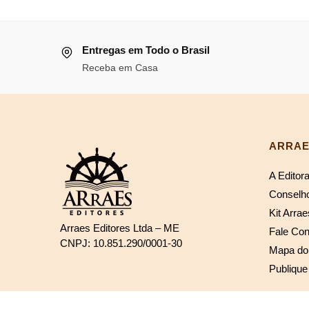
original
atu
R$108,09.
R$99,44.
era:
é:
Entregas em Todo o Brasil
R$130,87.
R$1
Receba em Casa
ARRAE
A Editor
Conselho
Kit Arrae
Arraes Editores Ltda – ME
Fale Co
CNPJ: 10.851.290/0001-30
Mapa do 
Publique