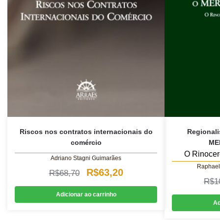
Riscos nos contratos internacionais do
Regionali
comércio
ME
O Rinocer
Adriano Stagni Guimarães
Raphael
O
O
R$
63,20
R$
68,70
R$
1
preço
preço
Adicionar ao carrinho
original
atual
Ad
era:
é: