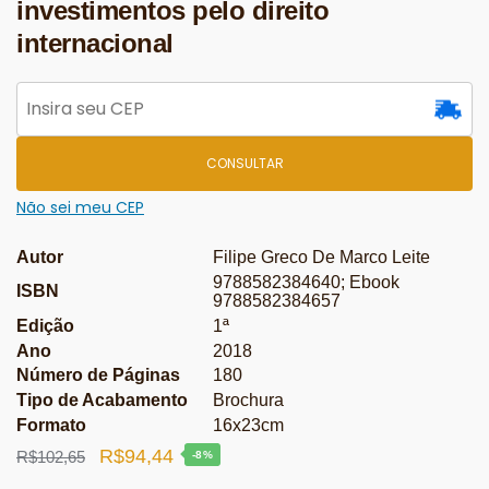
investimentos pelo direito
internacional
CONSULTAR
Não sei meu CEP
Autor
Filipe Greco De Marco Leite
9788582384640; Ebook
ISBN
9788582384657
Edição
1ª
Ano
2018
Número de Páginas
180
Tipo de Acabamento
Brochura
Formato
16x23cm
O
O
R$
94,44
R$
102,65
-8%
preço
preço