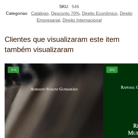
SKU:
546
Categorias:
Catálogo
,
Desconto 70%
,
Direito Econômico
,
Direito
Empresarial
,
Direito Internacional
Clientes que visualizaram este item
também visualizaram
-8%
-8%