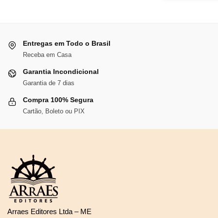
R$68,70.
R$63,20.
Entregas em Todo o Brasil
Receba em Casa
Garantia Incondicional
Garantia de 7 dias
Compra 100% Segura
Cartão, Boleto ou PIX
Arraes Editores Ltda – ME