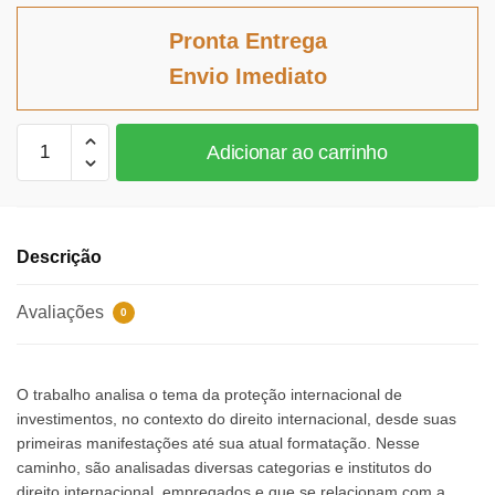
original
atual
Pronta Entrega
era:
é:
Envio Imediato
R$102,65.
R$94,44.
Passado,
Adicionar ao carrinho
presente
e
perspectivas
para
Descrição
o
futuro
Avaliações
0
da
proteção
de
O trabalho analisa o tema da proteção internacional de
investimentos
investimentos, no contexto do direito internacional, desde suas
pelo
primeiras manifestações até sua atual formatação. Nesse
direito
caminho, são analisadas diversas categorias e institutos do
internacional
direito internacional, empregados e que se relacionam com a