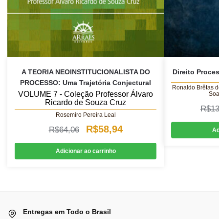
A TEORIA NEOINSTITUCIONALISTA DO
Direito Proce
PROCESSO: Uma Trajetória Conjectural
Ronaldo Brêtas d
VOLUME 7 - Coleção Professor Álvaro
Soa
Ricardo de Souza Cruz
R$
13
Rosemiro Pereira Leal
O
O
R$
58,94
R$
64,06
Ad
preço
preço
Adicionar ao carrinho
original
atual
era:
é:
R$64,06.
R$58,94.
Entregas em Todo o Brasil