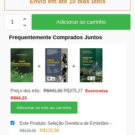
Envio em até 10 dias úteis
R$136,50.
R$125,58.
Seleção
Adicionar ao carrinho
Genética
de
Frequentemente Comprados Juntos
Embriões
quantidade
+
+
O
O
Preço dos três:
R$
441,50
R$
375,27
Economiza
preço
preço
R$
66,23
original
atual
Adicionar os três ao carrinho
era:
é:
R$441,50.
R$375,27.
Este Produto: Seleção Genética de Embriões
-
O
O
R$
125,58
R$
136,50