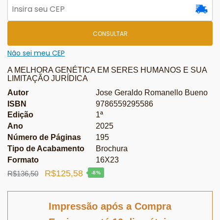
CONSULTAR
Não sei meu CEP
A MELHORA GENÉTICA EM SERES HUMANOS E SUA
LIMITAÇÃO JURÍDICA
Autor
Jose Geraldo Romanello Bueno
ISBN
9786559295586
Edição
1ª
Ano
2025
Número de Páginas
195
Tipo de Acabamento
Brochura
Formato
16X23
O
O
R$
125,58
R$
136,50
-8%
preço
preço
original
atual
Impressão após a Compra
era:
é: