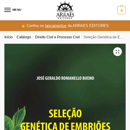
Skip
Skip
to
to
MENU
0
navigation
content
Confira os
lançamentos
da ARRAES EDITORES
Início
/
Catálogo
/
Direito Civil e Processo Civil
/
Seleção Genética de Embriões