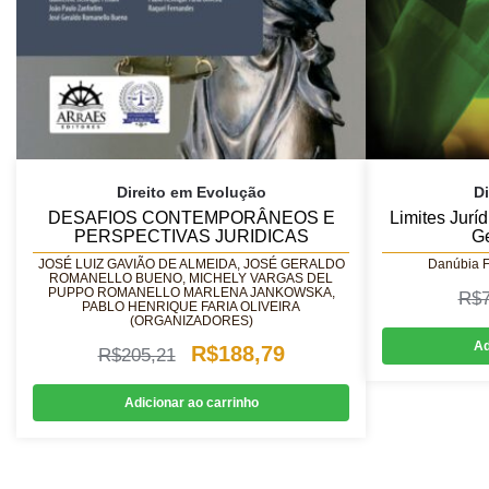
Direito em Evolução
Di
DESAFIOS CONTEMPORÂNEOS E
Limites Jurí
PERSPECTIVAS JURIDICAS
G
JOSÉ LUIZ GAVIÃO DE ALMEIDA, JOSÉ GERALDO
Danúbia F
ROMANELLO BUENO, MICHELY VARGAS DEL
PUPPO ROMANELLO MARLENA JANKOWSKA,
R$
PABLO HENRIQUE FARIA OLIVEIRA
(ORGANIZADORES)
Ad
O
O
R$
188,79
R$
205,21
preço
preço
Adicionar ao carrinho
original
atual
era:
é: