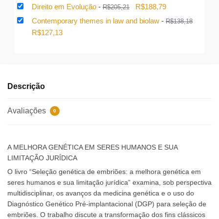
preço
preço
O
O
Direito em Evolução
-
R$
188,79
R$
205,21
original
atual
preço
preço
Contemporary themes in law and biolaw
-
R$
138,18
era:
é:
original
atual
O
O
R$
127,13
R$136,50.
R$125,58.
era:
é:
preço
preço
R$205,21.
R$188,79.
original
atual
era:
é:
R$138,18.
R$127,13.
Descrição
Avaliações
0
A MELHORA GENÉTICA EM SERES HUMANOS E SUA
LIMITAÇÃO JURÍDICA
O livro “Seleção genética de embriões: a melhora genética em
seres humanos e sua limitação jurídica” examina, sob perspectiva
multidisciplinar, os avanços da medicina genética e o uso do
Diagnóstico Genético Pré-implantacional (DGP) para seleção de
embriões. O trabalho discute a transformação dos fins clássicos