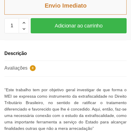
era:
é:
Envio Imediato
R$66,48.
R$61,16.
Simples
Adicionar ao carrinho
Nacional
e
Extrafiscalidade
quantidade
Descrição
Avaliações
0
“Este trabalho tem por objetivo geral investigar de que forma o
MEI se expressa como instrumento da extrafiscalidade no Direito
Tributário Brasileiro, no sentido de ratificar o tratamento
diferenciado e favorecido que lhe é concedido. Aqui, então, faz-se
uma necessária conexão com o estudo da extrafiscalidade, como
uma importante ferramenta a serviço do Estado para alcançar
finalidades outras que não a mera arrecadação”