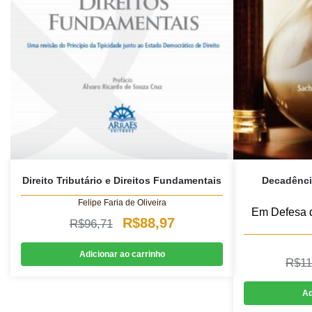
Direito Tributário e Direitos Fundamentais
Decadência
Felipe Faria de Oliveira
Em Defesa d
O
O
R$
88,97
R$
96,71
preço
preço
Adicionar ao carrinho
R$
11
original
atual
era:
é:
Ad
R$96,71.
R$88,97.