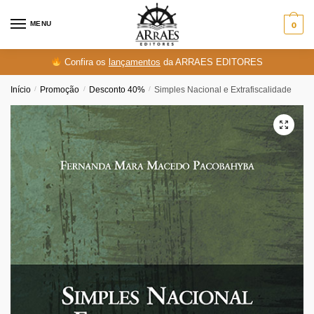
Skip
Skip
to
to
MENU
0
navigation
content
Confira os
lançamentos
da ARRAES EDITORES
Início
/
Promoção
/
Desconto 40%
/
Simples Nacional e Extrafiscalidade