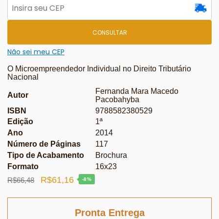
CONSULTAR
Não sei meu CEP
O Microempreendedor Individual no Direito Tributário
Nacional
Fernanda Mara Macedo
Autor
Pacobahyba
ISBN
9788582380529
Edição
1ª
Ano
2014
Número de Páginas
117
Tipo de Acabamento
Brochura
Formato
16x23
O
O
R$
61,16
R$
66,48
-8%
preço
preço
original
atual
Pronta Entrega