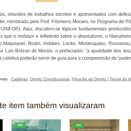
os, oriundos de trabalhos escritos e apresentados com defe
oder, ministrada pelo Prof. Filomeno Moraes, no Programa de P
UNIFOR). Aqui, discutem-se tópicos fundamentais produzidos
s que o moldam e refletindo sobre o absolutismo, o liberalismo
o Maquiavel, Bodin, Hobbes, Locke, Montesquieu, Rousseau, 
se Luis Bolzan de Morais, o prefaciador, “a qualidade dos res
oletiva poderão servir de guia para a compreensão do ‘poder’ (
rias:
Catálogo
,
Direito Constitucional
,
Filosofia do Direito / Teoria do 
ste item também visualizaram
-8%
-8%