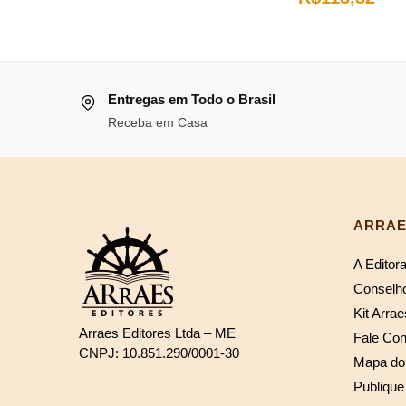
era:
é:
preço
pre
R$99,80.
R$91,82.
original
atua
era:
é:
Entregas em Todo o Brasil
R$123,17.
R$1
Receba em Casa
ARRAE
A Editor
Conselho
Kit Arrae
Arraes Editores Ltda – ME
Fale Co
CNPJ: 10.851.290/0001-30
Mapa do 
Publique