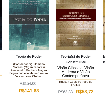
Teoria do Poder
Teoria(s) do Poder
M
Constituinte
n
(Coordenador) Filomeno
Moraes, (Organizadores)
Visão Clássica, Visão
Alexsandro Rahbani Aragão
Moderna e Visão
Feijó e Isabelle Maria Campos
Contemporânea
Vasconcelos Chehab
,
Hudson Couto Ferreira de
R$
154,00
Freitas
O
O
R$
141,68
O
O
R$
58,72
R$
63,83
preço
preço
preço
preço