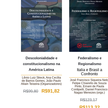
Descolonialidade e
Federalismo e
constitucionalismo na
Regionalismo
América Latina
Italia e Brasil a
Confronto
Lênio Luiz Streck, Ana Cecília
José Francisco Siqueira Neto
de Barros Gomes, João Paulo
Felipe Chiarello de Souza
Allain Teixeira (Organizadores)
Pinto, Ernani de Paula
Contipelli, Daniel Francisco
O
O
R$
91,82
R$
99,80
Nagao Menezes (orgs.)
preço
preço
R$
123,17
original
atual
O
O
R$
113,32