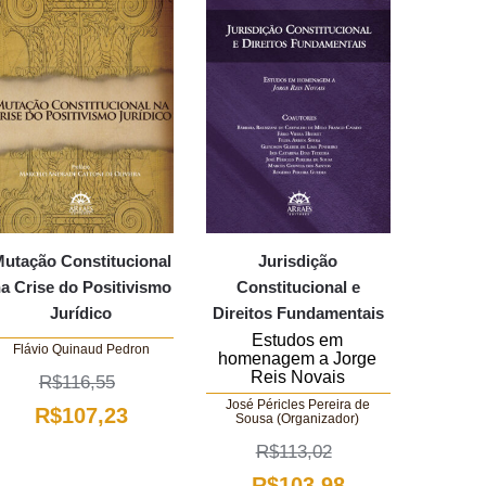
utação Constitucional
Jurisdição
a Crise do Positivismo
Constitucional e
Jurídico
Direitos Fundamentais
Estudos em
Flávio Quinaud Pedron
homenagem a Jorge
Reis Novais
R$
116,55
José Péricles Pereira de
O
O
R$
107,23
Sousa (Organizador)
preço
preço
R$
113,02
original
atual
O
O
R$
103,98