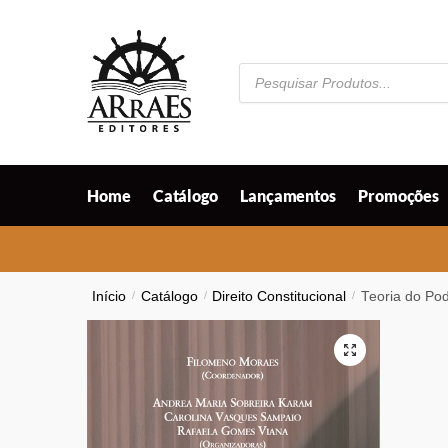
Skip
Skip
to
to
navigation
content
Pesquisar
produtos
Home
Catálogo
Lançamentos
Promoções
Início
/
Catálogo
/
Direito Constitucional
/
Teoria do Po
🔍