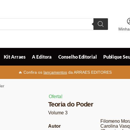
Minha
Kit Arraes
A Editora
Conselho Editorial
Publique Seu
🔥 Confira os
lançamentos
da ARRAES EDITORES
der
Oferta!
Teoria do Poder
Volume 3
Filomeno Mora
Autor
Carolina Vas