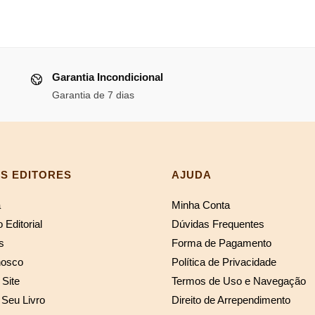
original
atual
original
atual
ço
era:
é:
era:
é:
l
R$154,00.
R$141,68.
R$63,83.
R$58
Garantia Incondicional
13,32.
Garantia de 7 dias
S EDITORES
AJUDA
a
Minha Conta
 Editorial
Dúvidas Frequentes
s
Forma de Pagamento
nosco
Política de Privacidade
Site
Termos de Uso e Navegação
 Seu Livro
Direito de Arrependimento