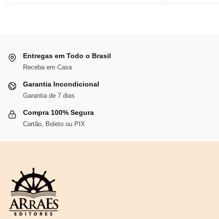
era:
é:
R$137,68.
R$126,67.
Entregas em Todo o Brasil
Receba em Casa
Garantia Incondicional
Garantia de 7 dias
Compra 100% Segura
Cartão, Boleto ou PIX