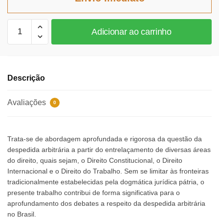
R$73,41.
R$67,54.
Vedação
Adicionar ao carrinho
à
Despedida
Arbitrária
quantidade
Descrição
Avaliações
0
Trata-se de abordagem aprofundada e rigorosa da questão da
despedida arbitrária a partir do entrelaçamento de diversas áreas
do direito, quais sejam, o Direito Constitucional, o Direito
Internacional e o Direito do Trabalho. Sem se limitar às fronteiras
tradicionalmente estabelecidas pela dogmática jurídica pátria, o
presente trabalho contribui de forma significativa para o
aprofundamento dos debates a respeito da despedida arbitrária
no Brasil.