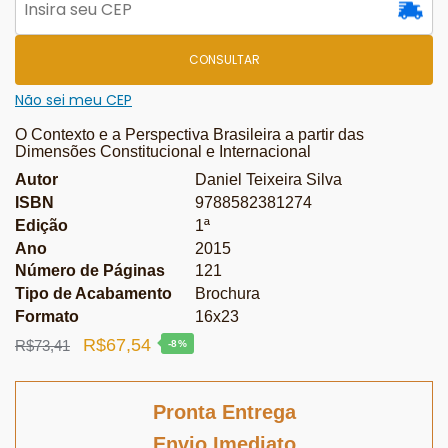
CONSULTAR
Não sei meu CEP
O Contexto e a Perspectiva Brasileira a partir das
Dimensões Constitucional e Internacional
Autor
Daniel Teixeira Silva
ISBN
9788582381274
Edição
1ª
Ano
2015
Número de Páginas
121
Tipo de Acabamento
Brochura
Formato
16x23
O
O
R$
67,54
R$
73,41
-8%
preço
preço
original
atual
Pronta Entrega
era:
é:
Envio Imediato