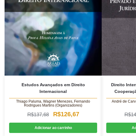
Estudos Avançados em Direito
Direito Inte
Internacional
Cooperaçã
Thiago Paluma, Wagner Menezes, Fernando
André de Car
Rodrigues Martins (Organizadores)
O
O
R$
126,67
R$
137,68
R$
14
preço
preço
Adicionar ao carrinho
Ad
original
atual