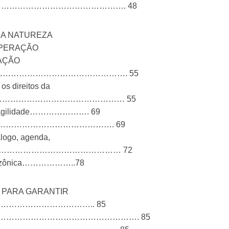
………………………………………………………. 48
DA NATUREZA
OPERAÇÃO
AÇÃO
………………………………………………. 55
os direitos da
s……………………………………………………… 55
a fragilidade…………………. 69
…………………………………………………. 69
álogo, agenda,
………………………………………………… 72
o amazônica………………..78
 PARA GARANTIR
…………………………………….. 85
…………………………………………………………. 85