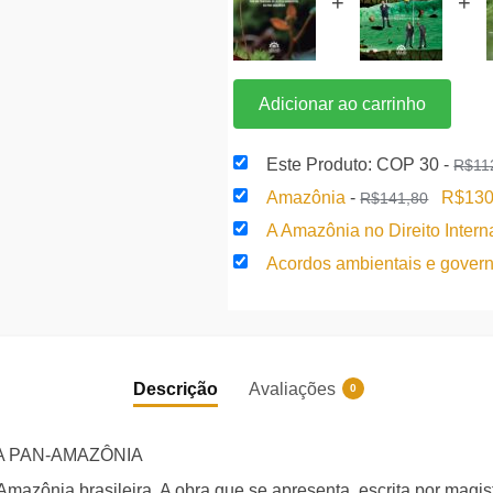
+
+
Adicionar ao carrinho
Este Produto: COP 30
-
R$
11
O
Amazônia
-
R$
130
R$
141,80
preço
A Amazônia no Direito Inter
origina
Acordos ambientais e gove
era:
R$141
Descrição
Avaliações
0
A PAN-AMAZÔNIA
Amazônia brasileira. A obra que se apresenta, escrita por ma