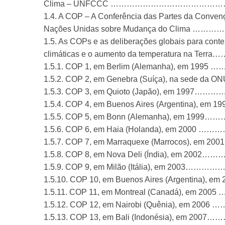
Clima – UNFCCC ………………………………
1.4. A COP – A Conferência das Partes da Conve
Nações Unidas sobre Mudança do Cli
1.5. As COPs e as deliberações globais para cont
climáticas e o aumento da temperatura n
1.5.1. COP 1, em Berlim (Alemanha), em 
1.5.2. COP 2, em Genebra (Suíça), na sede da 
1.5.3. COP 3, em Quioto (Japão), em 1
1.5.4. COP 4, em Buenos Aires (Argentina), 
1.5.5. COP 5, em Bonn (Alemanha), em 
1.5.6. COP 6, em Haia (Holanda), em 20
1.5.7. COP 7, em Marraquexe (Marrocos), e
1.5.8. COP 8, em Nova Deli (Índia), em 
1.5.9. COP 9, em Milão (Itália), em 20
1.5.10. COP 10, em Buenos Aires (Argentina)
1.5.11. COP 11, em Montreal (Canadá), e
1.5.12. COP 12, em Nairobi (Quênia), em
1.5.13. COP 13, em Bali (Indonésia), em