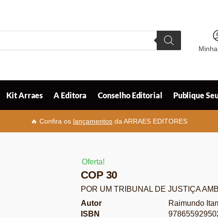
Minha
Kit Arraes
A Editora
Conselho Editorial
Publique Seu
🔥 Confira os
lançamentos
da ARRAES EDITORES
Oferta!
COP 30
POR UM TRIBUNAL DE JUSTIÇA AM
Autor
Raimundo Ita
ISBN
97865592950