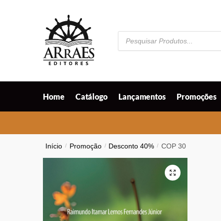
Skip
Skip
to
to
navigation
content
Pesquisar
produtos
Home
Catálogo
Lançamentos
Promoções
Início
/
Promoção
/
Desconto 40%
/
COP 30
🔍