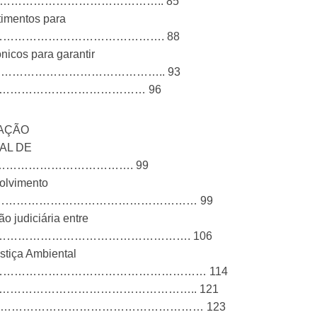
………………………………………………….. 85
stimentos para
……………………………………………………. 88
nicos para garantir
…………………………………………………….. 93
EDD+………………………………………… 96
RAÇÃO
AL DE
………………………………………. 99
volvimento
………………………………………………………… 99
 judiciária entre
………………………………………………………. 106
stiça Ambiental
…………………………………………………… 114
…………………………………………….. 121
………………………………………………… 123