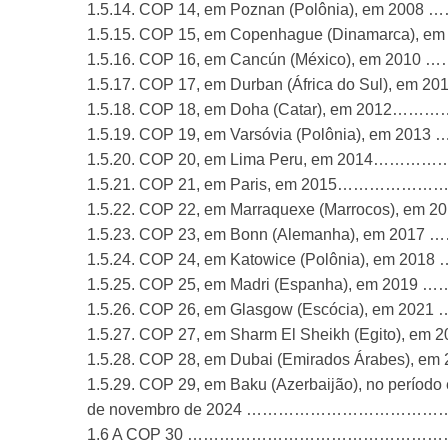
1.5.14. COP 14, em Poznan (Polônia), em
1.5.15. COP 15, em Copenhague (Dinamarca
1.5.16. COP 16, em Cancún (México), em
1.5.17. COP 17, em Durban (África do Sul), 
1.5.18. COP 18, em Doha (Catar), em 20
1.5.19. COP 19, em Varsóvia (Polônia), e
1.5.20. COP 20, em Lima Peru, em 201
1.5.21. COP 21, em Paris, em 2015……
1.5.22. COP 22, em Marraquexe (Marrocos),
1.5.23. COP 23, em Bonn (Alemanha), em 
1.5.24. COP 24, em Katowice (Polônia), e
1.5.25. COP 25, em Madri (Espanha), em 
1.5.26. COP 26, em Glasgow (Escócia), em
1.5.27. COP 27, em Sharm El Sheikh (Egito
1.5.28. COP 28, em Dubai (Emirados Árabes)
1.5.29. COP 29, em Baku (Azerbaijão), no período 
de novembro de 2024 ………………………
1.6 A COP 30 ……………………………………