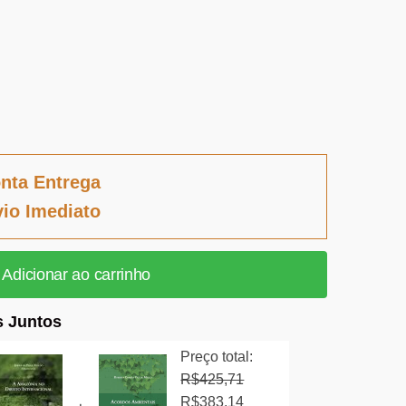
nta Entrega
io Imediato
Adicionar ao carrinho
 Juntos
Preço total:
R$
425,71
O
O
R$
383,14