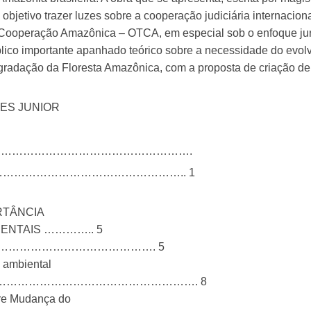
objetivo trazer luzes sobre a cooperação judiciária internaci
ooperação Amazônica – OTCA, em especial sob o enfoque jurisd
ico importante apanhado teórico sobre a necessidade do evolv
radação da Floresta Amazônica, com a proposta de criação de 
ES JUNIOR
………………………………………………….
…………………………………………….. 1
ORTÂNCIA
IENTAIS ………….. 5
l……………………………………………………. 5
o ambiental
………………………………………………………. 8
re Mudança do