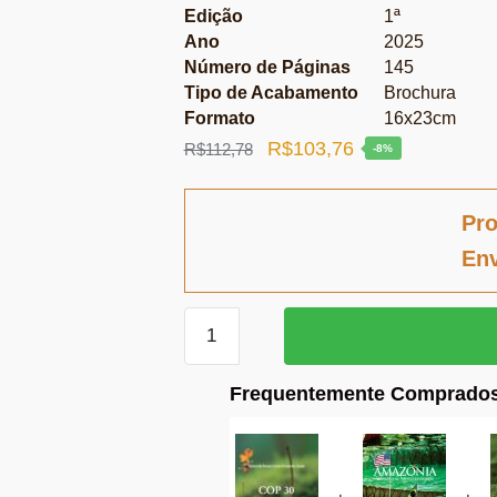
Edição
1ª
Ano
2025
Número de Páginas
145
Tipo de Acabamento
Brochura
Formato
16x23cm
O
O
R$
103,76
R$
112,78
-8%
preço
preço
original
atual
Pro
era:
é:
Env
R$112,78.
R$103,76.
COP
30
quantidade
Frequentemente Comprados