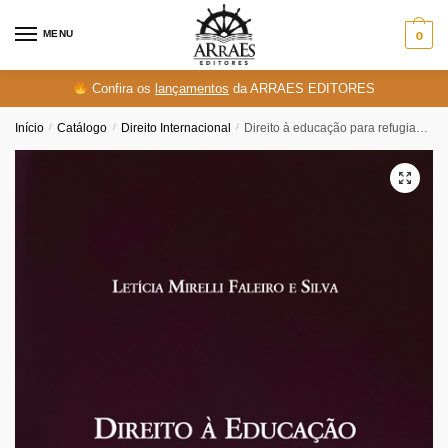
Skip
Skip
to
to
MENU
0
navigation
content
Confira os
lançamentos
da ARRAES EDITORES
Início
/
Catálogo
/
Direito Internacional
/
Direito à educação para refugiados