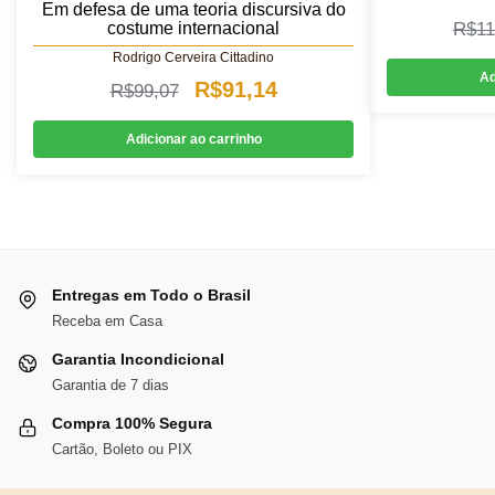
Em defesa de uma teoria discursiva do
R$
11
costume internacional
Rodrigo Cerveira Cittadino
Ad
O
O
R$
91,14
R$
99,07
preço
preço
Adicionar ao carrinho
original
atual
era:
é:
R$99,07.
R$91,14.
Entregas em Todo o Brasil
Receba em Casa
Garantia Incondicional
Garantia de 7 dias
Compra 100% Segura
Cartão, Boleto ou PIX