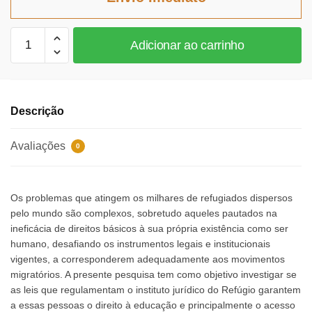
R$83,29.
R$76,63.
Direito
Adicionar ao carrinho
à
educação
para
refugiados
Descrição
quantidade
Avaliações
0
Os problemas que atingem os milhares de refugiados dispersos
pelo mundo são complexos, sobretudo aqueles pautados na
ineficácia de direitos básicos à sua própria existência como ser
humano, desafiando os instrumentos legais e institucionais
vigentes, a corresponderem adequadamente aos movimentos
migratórios. A presente pesquisa tem como objetivo investigar se
as leis que regulamentam o instituto jurídico do Refúgio garantem
a essas pessoas o direito à educação e principalmente o acesso