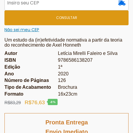
CONSULTAR
Não sei meu CEP
Um estudo da (in)efetividade normativa a partir da teoria
do reconhecimento de Axel Honneth
Autor
Letícia Mirelli Faleiro e Silva
ISBN
9786586138207
Edição
1ª
Ano
2020
Número de Páginas
126
Tipo de Acabamento
Brochura
Formato
16x23cm
O
O
R$
76,63
R$
83,29
-8%
preço
preço
original
atual
Pronta Entrega
era:
é:
Envio Imediato