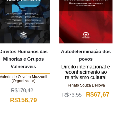
Direitos Humanos das
Autodeterminação dos
Minorias e Grupos
povos
Vulneraveis
Direito internacional e
reconhecimento ao
relativismo cultural
Valerio de Oliveira Mazzuoli
(Organizador)
Renato Souza Dellova
R$
170,42
O
O
R$
67,67
R$
73,55
O
O
R$
156,79
preço
preço
preço
preço
original
atual
original
atual
era:
é:
era:
é:
R$73,55.
R$67,67.
R$170,42.
R$156,79.