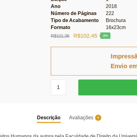
Ano
2018
Número de Páginas
222
Tipo de Acabamento
Brochura
Formato
16x23cm
O
O
R$
102,45
R$
111,36
-8%
preço
preço
original
atual
Impress
era:
é:
Envio em
R$111,36.
R$102,45.
Refugiados
e
Apátridas
no
Direito
Descrição
Avaliações
0
Internacional
quantidade
eitos Humanos da autora pela Faculdade de Direito da Univer