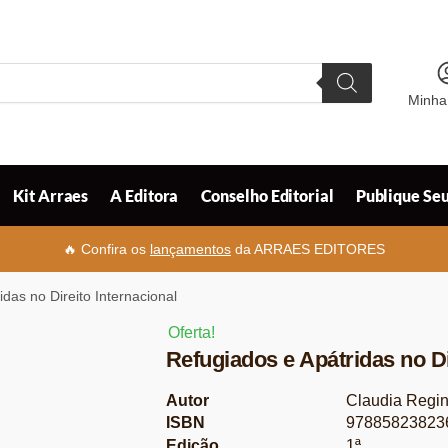
Minha
Kit Arraes
A Editora
Conselho Editorial
Publique Seu
🔥 Confira os
lançamentos
da ARRAES EDITORES
das no Direito Internacional
Oferta!
Refugiados e Apátridas no Di
Autor
Claudia Regin
ISBN
97885823823
Edição
1ª