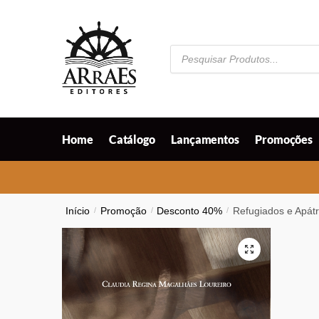
Skip
Skip
to
to
navigation
content
Pesquisar
produtos
Home
Catálogo
Lançamentos
Promoções
Início
/
Promoção
/
Desconto 40%
/
Refugiados e Apátri
🔍