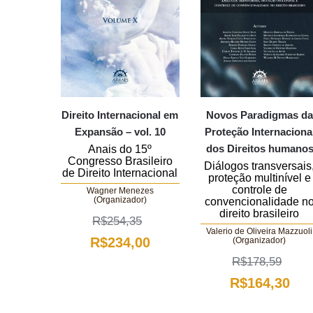
Direito Internacional em
Novos Paradigmas d
Expansão – vol. 10
Proteção Internaciona
dos Direitos humano
Anais do 15º
Congresso Brasileiro
Diálogos transversais
de Direito Internacional
proteção multinível e
controle de
Wagner Menezes
(Organizador)
convencionalidade n
direito brasileiro
R$
254,35
Valerio de Oliveira Mazzuoli
O
O
R$
234,00
(Organizador)
R$
178,59
preço
preço
O
O
R$
164,30
original
atual
preço
pre
era:
é: