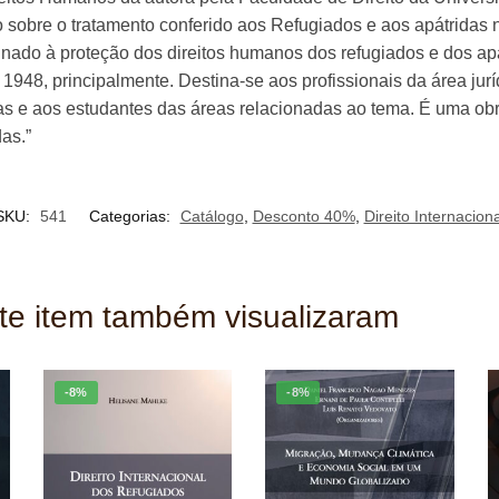
 sobre o tratamento conferido aos Refugiados e aos apátridas n
stinado à proteção dos direitos humanos dos refugiados e dos a
48, principalmente. Destina-se aos profissionais da área juríd
cas e aos estudantes das áreas relacionadas ao tema. É uma obra 
as.”
SKU:
541
Categorias:
Catálogo
,
Desconto 40%
,
Direito Internaciona
ste item também visualizaram
-8%
-8%