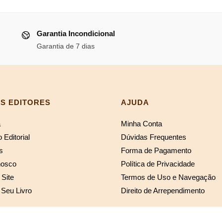
era:
é:
al
R$119,03.
R$109,51
Garantia Incondicional
64,30.
Garantia de 7 dias
S EDITORES
AJUDA
a
Minha Conta
 Editorial
Dúvidas Frequentes
s
Forma de Pagamento
nosco
Política de Privacidade
Site
Termos de Uso e Navegação
 Seu Livro
Direito de Arrependimento