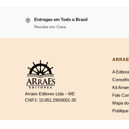
original
atu
R$254,35.
R$234,00.
era:
é:
Entregas em Todo o Brasil
R$178,59.
R$1
Receba em Casa
ARRAE
A Editor
Conselho
Kit Arrae
Arraes Editores Ltda – ME
Fale Co
CNPJ: 10.851.290/0001-30
Mapa do 
Publique