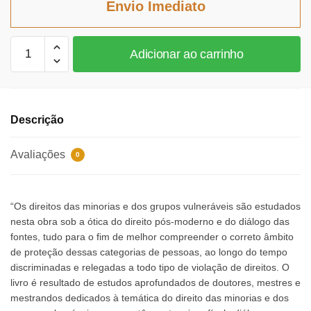
Envio Imediato
R$170,42.
R$156,79.
Direitos
Adicionar ao carrinho
Humanos
das
Minorias
e
Descrição
Grupos
Vulneraveis
Avaliações
0
quantidade
“Os direitos das minorias e dos grupos vulneráveis são estudados
nesta obra sob a ótica do direito pós-moderno e do diálogo das
fontes, tudo para o fim de melhor compreender o correto âmbito
de proteção dessas categorias de pessoas, ao longo do tempo
discriminadas e relegadas a todo tipo de violação de direitos. O
livro é resultado de estudos aprofundados de doutores, mestres e
mestrandos dedicados à temática do direito das minorias e dos