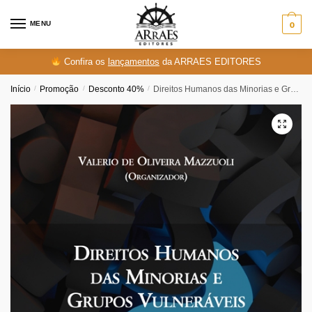
Skip
Skip
to
to
MENU
0
navigation
content
Confira os
lançamentos
da ARRAES EDITORES
Início
/
Promoção
/
Desconto 40%
/
Direitos Humanos das Minorias e Grupos Vulneraveis