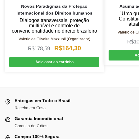
Novos Paradigmas da Proteção
Acumulaç
Internacional dos Direitos humanos
"Uma qu
Constitui
Diálogos transversais, proteção
atua
multinível e controle de
convencionalidade no direito brasileiro
Valerio de O
Valerio de Oliveira Mazzuoli (Organizador)
R$
10
O
O
R$
164,30
R$
178,59
Ad
preço
preço
Adicionar ao carrinho
original
atual
era:
é:
R$178,59.
R$164,30.
Entregas em Todo o Brasil
Receba em Casa
Garantia Incondicional
Garantia de 7 dias
Compra 100% Segura