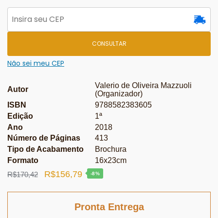
CONSULTAR
Não sei meu CEP
Valerio de Oliveira Mazzuoli
Autor
(Organizador)
ISBN
9788582383605
Edição
1ª
Ano
2018
Número de Páginas
413
Tipo de Acabamento
Brochura
Formato
16x23cm
O
O
R$
156,79
R$
170,42
-8%
preço
preço
original
atual
Pronta Entrega
era:
é: