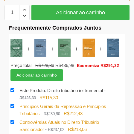
Direito
Adicionar ao carrinho
tributário
instrumental
Frequentemente Comprados Juntos
quantidade
+
+
+
+
O
O
Preço total:
R$
728,30
R$
436,98
Economiza
R$
291,32
preço
preço
Adicionar ao carrinho
original
atual
era:
é:
Este Produto: Direito tributário instrumental
-
R$728,30.
R$436,98.
O
O
R$
115,30
R$
125,33
preço
preço
Princípios Gerais da Repressão e Princípios
original
atual
O
O
Tributários
-
R$
212,43
R$
230,90
era:
é:
preço
preço
Controvérsias Atuais no Direito Tributário
R$125,33.
R$115,30.
original
atual
O
O
Sancionador
-
R$
218,06
R$
237,02