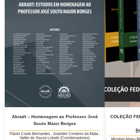
Abradt – Homenagem ao Professor José
COLEÇÃO FE
Souto Maior Borges
B
Flávio Couto Bernardes ; Juselder Cordeiro da Mata ;
Valter de Souza Lobato (Coordenadores)
Mizabel Abreu Ma