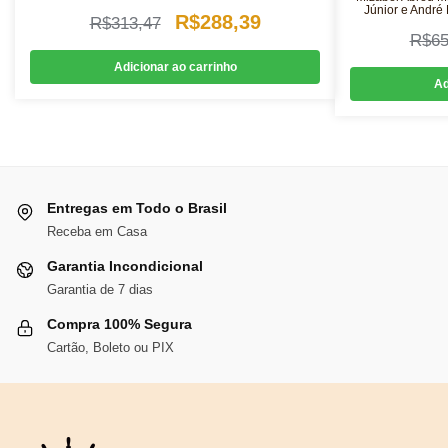
Júnior e André
O
O
R$
288,39
R$
313,47
R$
65
preço
preço
Adicionar ao carrinho
original
atual
Ad
era:
é:
R$313,47.
R$288,39.
Entregas em Todo o Brasil
Receba em Casa
Garantia Incondicional
Garantia de 7 dias
Compra 100% Segura
Cartão, Boleto ou PIX