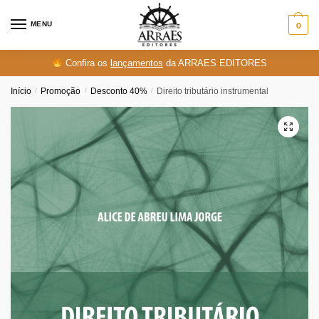
Skip
Skip
to
to
MENU
0
navigation
content
Confira os
lançamentos
da ARRAES EDITORES
Início
/
Promoção
/
Desconto 40%
/
Direito tributário instrumental