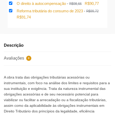
era:
é:
preço
preço
O
O
O direito à autocompensação
-
R$
90,77
R$
98,66
R$230,90.
R$212,43.
original
atual
preço
preço
Reforma tributária do consumo de 2023
-
R$
99,72
era:
é:
original
atual
O
O
R$
91,74
R$237,02.
R$218,06.
era:
é:
preço
preço
R$98,66.
R$90,77.
original
atual
era:
é:
R$99,72.
R$91,74.
Descrição
Avaliações
0
A obra trata das obrigações tributárias acessórias ou
instrumentais, com foco na análise dos limites e requisitos para a
sua instituição e exigência. Trata da natureza instrumental das
obrigações acessórias e de seu necessário potencial para
viabilizar ou facilitar a arrecadação ou a fiscalização tributárias,
assim como da aplicabilidade às obrigações instrumentais em
Direito Tributário dos princípios da legalidade, eficiência