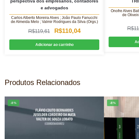
perspectiva dos empresários, contadores
TRI
e advogados
Onofre Alves Bat
de Olivei
Carlos Alberto Moreira Alves ; João Paulo Fanucchi
de Almeida Melo ; Valmir Rodrigues da Silva (Orgs.)
R$
11
O
O
R$
110,04
R$
119,61
preço
preço
Ad
Adicionar ao carrinho
original
atual
era:
é:
R$119,61.
R$110,04.
Produtos Relacionados
-8%
-8%