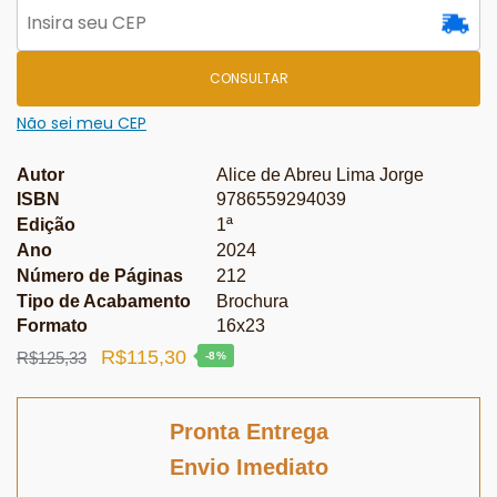
CONSULTAR
Não sei meu CEP
Autor
Alice de Abreu Lima Jorge
ISBN
9786559294039
Edição
1ª
Ano
2024
Número de Páginas
212
Tipo de Acabamento
Brochura
Formato
16x23
O
O
R$
115,30
R$
125,33
-8%
preço
preço
original
atual
Pronta Entrega
era:
é:
Envio Imediato
R$125,33.
R$115,30.