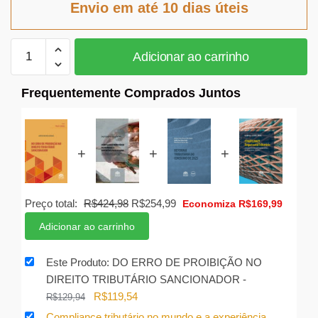
Envio em até 10 dias úteis
R$129,94.
R$119,54.
DO
Adicionar ao carrinho
ERRO
DE
Frequentemente Comprados Juntos
PROIBIÇÃO
NO
DIREITO
TRIBUTÁRIO
+
+
+
SANCIONADOR
quantidade
O
O
Preço total:
R$
424,98
R$
254,99
Economiza
R$
169,99
preço
preço
Adicionar ao carrinho
original
atual
era:
é:
Este Produto: DO ERRO DE PROIBIÇÃO NO
R$424,98.
R$254,99.
DIREITO TRIBUTÁRIO SANCIONADOR
-
O
O
R$
119,54
R$
129,94
preço
preço
Compliance tributário no mundo e a experiência