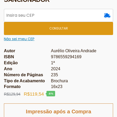
CONSULTAR
Não sei meu CEP
Autor
Aurélio Oliveira Andrade
ISBN
9786559294169
Edição
1ª
Ano
2024
Número de Páginas
235
Tipo de Acabamento
Brochura
Formato
16x23
O
O
R$
119,54
R$
129,94
-8%
preço
preço
original
atual
Impressão após a Compra
era:
é: