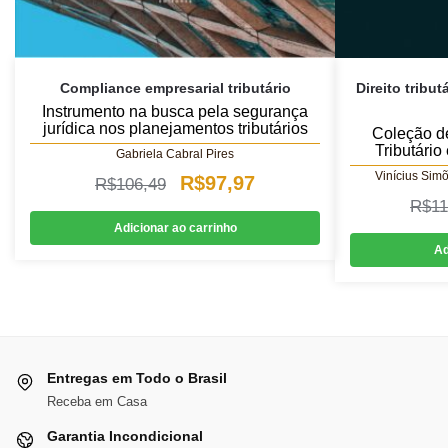
Compliance empresarial tributário
Direito tribu
Instrumento na busca pela segurança
jurídica nos planejamentos tributários
Coleção de
Tributário
Gabriela Cabral Pires
Vinícius Sim
O
O
R$
97,97
R$
106,49
R$
11
preço
preço
Adicionar ao carrinho
original
atual
Ad
era:
é:
R$106,49.
R$97,97.
Entregas em Todo o Brasil
Receba em Casa
Garantia Incondicional