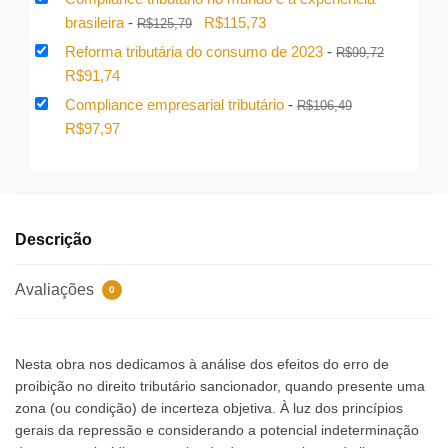
original
atual
O
O
brasileira
-
R$
115,73
R$
125,79
era:
é:
preço
preço
Reforma tributária do consumo de 2023
-
R$
99,72
R$129,94.
R$119,54.
original
atual
O
O
R$
91,74
era:
é:
preço
preço
Compliance empresarial tributário
-
R$
106,49
R$125,79.
R$115,73.
original
atual
O
O
R$
97,97
era:
é:
preço
preço
R$99,72.
R$91,74.
original
atual
era:
é:
R$106,49.
R$97,97.
Descrição
Avaliações
0
Nesta obra nos dedicamos à análise dos efeitos do erro de
proibição no direito tributário sancionador, quando presente uma
zona (ou condição) de incerteza objetiva. À luz dos princípios
gerais da repressão e considerando a potencial indeterminação