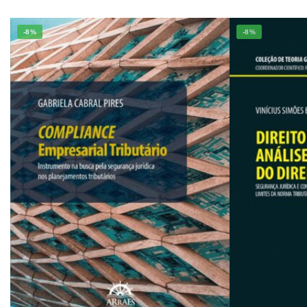
-8%
-8%