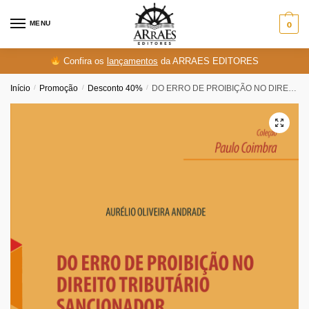
Skip
Skip
to
to
MENU
0
navigation
content
Confira os
lançamentos
da ARRAES EDITORES
Início
/
Promoção
/
Desconto 40%
/
DO ERRO DE PROIBIÇÃO NO DIREITO TRIBUTÁRIO SANCIONADOR