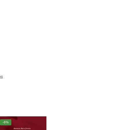
os
-8%