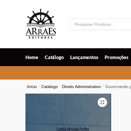
Skip
Skip
to
to
navigation
content
Pesquisar
produtos
Home
Catálogo
Lançamentos
Promoções
Início
/
Catálogo
/
Direito Administrativo
/
Governando po
🔍