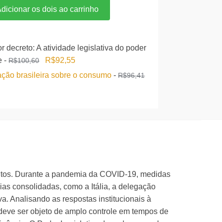
original
atual
dicionar os dois ao carrinho
era:
é:
R$181,25.
R$154,06.
 decreto: A atividade legislativa do poder
O
O
se
-
R$
92,55
R$
100,60
preço
preço
ação brasileira sobre o consumo
-
R$
96,41
original
atual
era:
é:
R$100,60.
R$92,55.
entos. Durante a pandemia da COVID-19, medidas
as consolidadas, como a Itália, a delegação
a. Analisando as respostas institucionais à
 deve ser objeto de amplo controle em tempos de