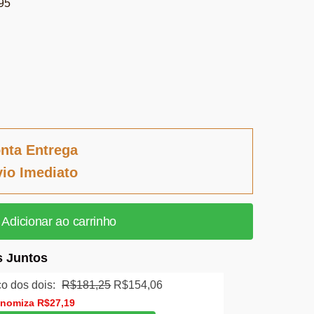
95
nta Entrega
io Imediato
Adicionar ao carrinho
 Juntos
O
O
o dos dois:
R$
181,25
R$
154,06
preço
preço
onomiza
R$
27,19