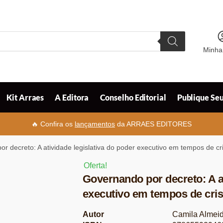
Minha
Kit Arraes
A Editora
Conselho Editorial
Publique Seu
🔥 Confira os
lançamentos
da ARRAES EDITORES
r decreto: A atividade legislativa do poder executivo em tempos de cr
Oferta!
Governando por decreto: A at
executivo em tempos de cri
Autor
Camila Almeid