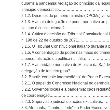
durante a pandemia: violação do princípio da legal
princípio democrático………………………
3.1.2. Decretos do primeiro-ministro (DPCMs) ve
3.1.3. A ampla delegação de poder normativo ao pr
italiano é constitucional?………………
3.1.4. Crítica à decisão do Tribunal Constitucional I
n. 198 de 22 de outubro de 2021………
3.1.5. O Tribunal Constitucional italiano duran
3.1.6. A concentração de poder nas mãos do primei
a personalização da política na Itál
3.1.7. A autoridade normativa do Ministro da Saúd
delegação de terceiro grau?…………
3.2. Brasil: “controle intermediário” do Pod
3.2.1. O papel do Congresso Nacional no gerenc
3.2.2. Governos locais e a pandemia: caos regulatór
de coordenação……………………………………
3.2.3. Supervisão judicial de ações exe
3.3. Alemanha: “controle forte” do Poder 