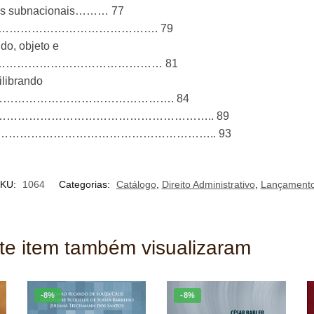
rnos subnacionais……… 77
ão…………………………………………………. 79
do, objeto e
vas………………………………………………… 81
ilibrando
……………………………………………………. 84
………………………………………………….. 89
………………………………………………….. 93
KU:
1064
Categorias:
Catálogo
,
Direito Administrativo
,
Lançament
ste item também visualizaram
-8%
-8%