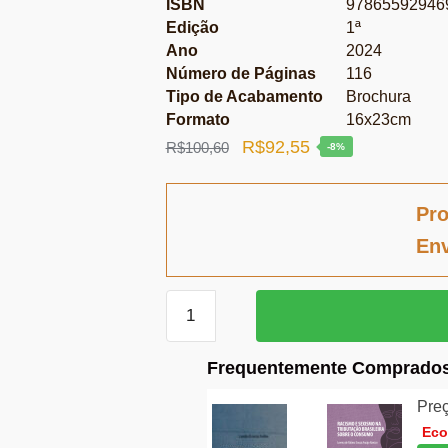
ISBN
97865592946
Edição
1ª
Ano
2024
Número de Páginas
116
Tipo de Acabamento
Brochura
Formato
16x23cm
O
O
R$
92,55
R$
100,60
-8%
preço
preço
original
atual
Pro
era:
é:
Env
R$100,60.
R$92,55.
Governando
por
decreto:
Frequentemente Comprados
A
atividade
Preç
legislativa
Ec