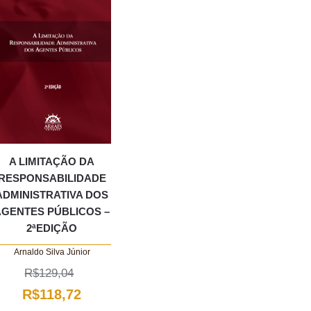
A LIMITAÇÃO DA
RESPONSABILIDADE
ADMINISTRATIVA DOS
AGENTES PÚBLICOS –
2ªEDIÇÃO
Arnaldo Silva Júnior
R$
129,04
O
O
R$
118,72