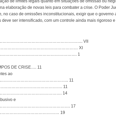
lação de limites legais quanto em situações de omissão ou ne
na elaboração de novas leis para combater a crise. O Poder Judi
 e, no caso de omissões inconstitucionais, exigir que o governo
 deve ser intensificado, com um controle ainda mais rigoroso e 
……………………………………………………. VII
…………………………………………………… XI
…………………………………………………. 1
POS DE CRISE…. 11
ntes ao
s?……………………………………………………….. 11
………………………………………………………. 11
……………………………………………………. 14
abusivo e
…………………………………………………………. 17
nte crises……………………………………… 19