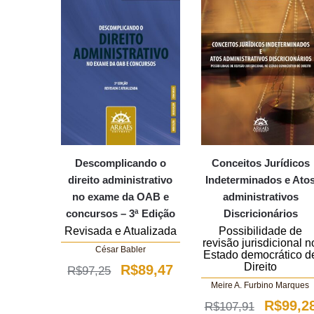
Descomplicando o
Conceitos Jurídicos
direito administrativo
Indeterminados e Ato
no exame da OAB e
administrativos
concursos – 3ª Edição
Discricionários
Revisada e Atualizada
Possibilidade de
revisão jurisdicional n
César Babler
Estado democrático d
Direito
O
O
R$
89,47
R$
97,25
Meire A. Furbino Marques
preço
preço
O
R$
99,2
R$
107,91
original
atual