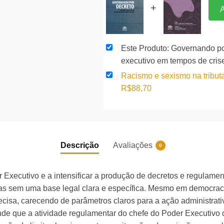
do
+
A
poder
executivo
em
Este Produto: Governando por
tempos
executivo em tempos de cri
de
Racismo e sexismo na tribut
crise
O
O
R$
88,70
quantidade
preço
preço
original
atual
era:
é:
R$96,41.
R$88,70.
Descrição
Avaliações
0
 Executivo e a intensificar a produção de decretos e regulam
ias sem uma base legal clara e específica. Mesmo em democraci
cisa, carecendo de parâmetros claros para a ação administrativ
fende que a atividade regulamentar do chefe do Poder Executivo