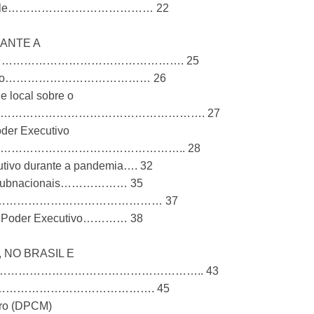
s de controle………………………………… 22
ANTE A
…………………………………………………. 25
democrático………………………………… 26
 e local sobre o
……………………………………………………………. 27
oder Executivo
………………………………………………………….. 28
ecutivo durante a pandemia…. 32
rnos subnacionais……………… 35
ação social……………………………………… 37
s do Poder Executivo………… 38
, NO BRASIL E
……………………………………………….. 43
xecutivo…………………………………………. 45
stro (DPCM)