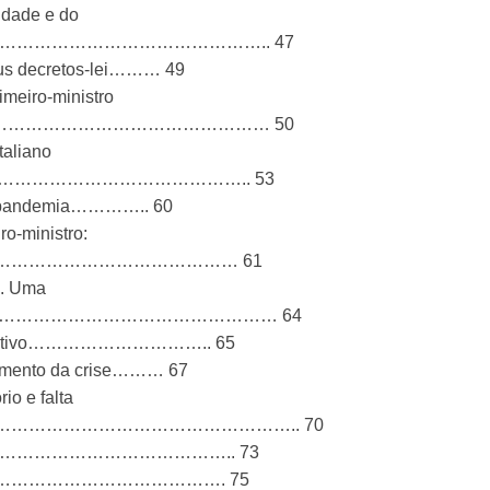
idade e do
………………………………………………….. 47
rsus decretos-lei……… 49
imeiro-ministro
……………………………………………………… 50
taliano
………………………………………………….. 53
te a pandemia………….. 60
ro-ministro:
ia…………………………………………………… 61
e. Uma
………………………………………………………… 64
er Executivo………………………….. 65
iamento da crise……… 67
io e falta
……………………………………………….. 70
cutivas……………………………………….. 73
Executivo…………………………………. 75