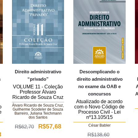
Direito administrativo
Descomplicando o
s
“privado”
direito administrativo
no exame da OAB e
VOLUME 11 - Coleção
Professor Álvaro
concursos
Ricardo de Souza Cruz
Atualizado de acordo
Álvaro Ricardo de Souza Cruz,
o
com o Novo Código de
Guilherme Scodeler de Souza
e
Processo Civil - Lei
Barreiro, Juliana Teichmann
nº13.105/15
dos Santos
O
O
R$
57,68
César Babler
R$
62,70
O
8
R$
138,60
preço
preço