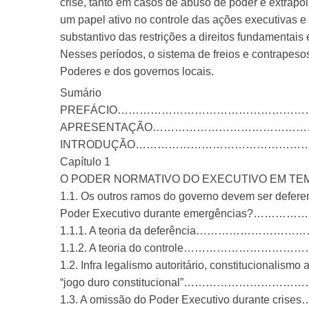
crise, tanto em casos de abuso de poder e extrapo
um papel ativo no controle das ações executivas e 
substantivo das restrições a direitos fundamentais
Nesses períodos, o sistema de freios e contrapesos
Poderes e dos governos locais.
Sumário
PREFÁCIO……………………………………………
APRESENTAÇÃO…………………………………
INTRODUÇÃO………………………………………
Capítulo 1
O PODER NORMATIVO DO EXECUTIVO EM TEM
1.1. Os outros ramos do governo devem ser defere
Poder Executivo durante emergência
1.1.1. A teoria da deferência…………
1.1.2. A teoria do controle………………
1.2. Infra legalismo autoritário, constitucionalismo 
“jogo duro constitucional”………………
1.3. A omissão do Poder Executivo dura