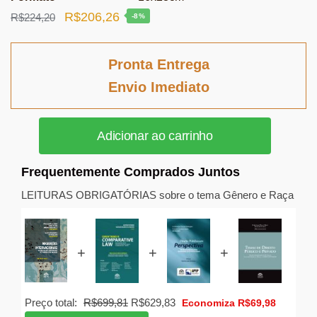
O
O
R$
206,26
R$
224,20
-8%
preço
preço
original
atual
Pronta Entrega
era:
é:
Envio Imediato
R$224,20.
R$206,26.
Migrações
Adicionar ao carrinho
internacionais
vol.
Frequentemente Comprados Juntos
4
-
LEITURAS OBRIGATÓRIAS sobre o tema Gênero e Raça
Tomo
I
quantidade
+
+
+
O
O
Preço total:
R$
699,81
R$
629,83
Economiza
R$
69,98