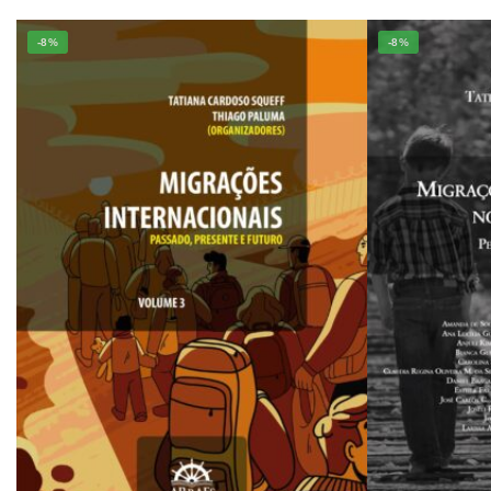
-8%
-8%