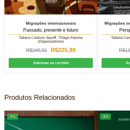
Migrações internacionais
Migrações in
Passado, presente e futuro
Persp
Tatiana Cardoso Squeff ; Thiago Paluma
Tatiana Car
(Organizadores)
O
O
R$
225,89
R$
245,53
R$
13
preço
preço
Adicionar ao carrinho
Ad
original
atual
era:
é:
R$245,53.
R$225,89.
Produtos Relacionados
-8%
-8%