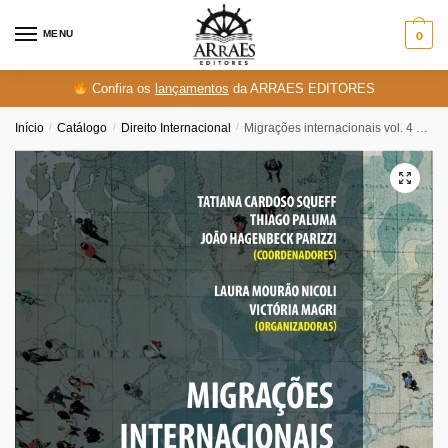
Skip
Skip
to
to
MENU
0
navigation
content
Confira os
lançamentos
da ARRAES EDITORES
Início
/
Catálogo
/
Direito Internacional
/
Migrações internacionais vol. 4 – Tomo I