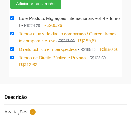
preço
preço
Adicionar ao carrinho
original
atual
era:
é:
Este Produto: Migrações internacionais vol. 4 - Tomo
R$699,81.
R$629,83.
O
O
I
-
R$
206,26
R$
224,20
preço
preço
Temas atuais de direito comparado / Current trends
original
atual
O
O
in comparative law
-
R$
199,67
R$
217,03
era:
é:
preço
preço
O
O
Direito público em perspectiva
-
R$
180,26
R$
195,93
R$224,20.
R$206,26.
original
atual
preço
preço
Temas de Direito Público e Privado
-
R$
123,50
era:
é:
original
atual
O
O
R$
113,62
R$217,03.
R$199,67.
era:
é:
preço
preço
R$195,93.
R$180
original
atual
era:
é:
R$123,50.
R$113,62.
Descrição
Avaliações
0