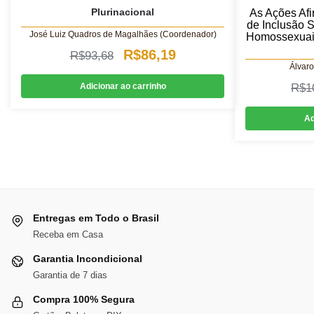
Plurinacional
As Ações Af
de Inclusão S
José Luiz Quadros de Magalhães (Coordenador)
Homossexuais
O
O
R$
86,19
R$
93,68
Álvaro
preço
preço
Adicionar ao carrinho
R$
1
original
atual
era:
é:
Ad
R$93,68.
R$86,19.
Entregas em Todo o Brasil
Receba em Casa
Garantia Incondicional
Garantia de 7 dias
Compra 100% Segura