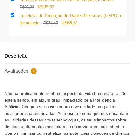
R$134,77.
R$123,99.
original
atual
O
O
R$
88,62
R$
96,33
era:
é:
preço
preço
Lei Geral de Proteção de Dados Pessoais (LGPD) e
R$112,66.
R$103,65.
original
atual
O
O
tecnologia
-
R$
68,51
R$
74,47
era:
é:
preço
preço
R$96,33.
R$88,62.
original
atual
era:
é:
R$74,47.
R$68,51.
Descrição
Avaliações
0
Não há praticamente nenhum aspecto da vida humana que não
esteja sendo, em algum grau, impactado pela Inteligência
Artificial. Chega a ser assustadora a velocidade na qual as
novidades são anunciadas. Ao mesmo tempo que nos encantam
as utilidades dessas novas tecnologias, os seus impactos sobre
direitos fundamentais assustam os observadores mais atentos.
Como minimizar ou neutralizar as potenciais violações de direitos