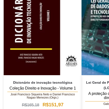
Dicionário de inovação tecnológica
Lei Geral de 
(LG
Coleção Direito e Inovação - Volume 1
A proteção
José Francisco Siqueira Neto e Daniel Francisco
di
Nagao Menezes (Orgs.)
O
O
R$
151,97
Gabr
R$
165,18