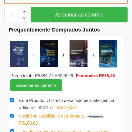
O
Adicionar ao carrinho
direito
desafiado
Frequentemente Comprados Juntos
pela
inteligência
artificial
quantidade
+
+
+
O
O
Preço total:
R$
384,77
R$
346,29
Economiza
R$
38,48
preço
preço
Adicionar ao carrinho
original
atual
era:
é:
Este Produto: O direito desafiado pela inteligência
R$384,77.
R$346,29.
O
O
artificial
-
R$
123,99
R$
134,77
preço
preço
Inteligência artificial e democracia
-
R$
112,66
original
atual
O
O
R$
103,65
era:
é:
preço
preço
Jurisdição consensual e acesso à justiça digital
-