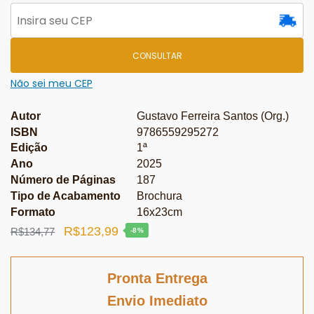
CONSULTAR
Não sei meu CEP
Autor
Gustavo Ferreira Santos (Org.)
ISBN
9786559295272
Edição
1ª
Ano
2025
Número de Páginas
187
Tipo de Acabamento
Brochura
Formato
16x23cm
O
O
R$
123,99
R$
134,77
-8%
preço
preço
original
atual
Pronta Entrega
era:
é:
Envio Imediato
R$134,77.
R$123,99.