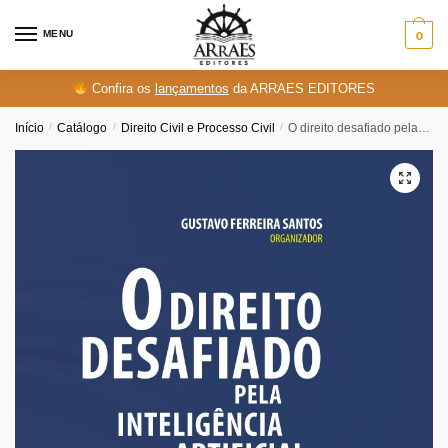
Skip
Skip
to
to
MENU
0
navigation
content
Confira os
lançamentos
da ARRAES EDITORES
Início
/
Catálogo
/
Direito Civil e Processo Civil
/
O direito desafiado pela inteligência artificial