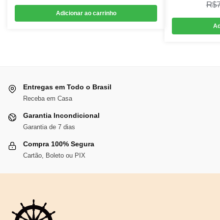
R$
preço
preço
Adicionar ao carrinho
original
atual
Ad
era:
é:
R$165,18.
R$151,97.
Entregas em Todo o Brasil
Receba em Casa
Garantia Incondicional
Garantia de 7 dias
Compra 100% Segura
Cartão, Boleto ou PIX