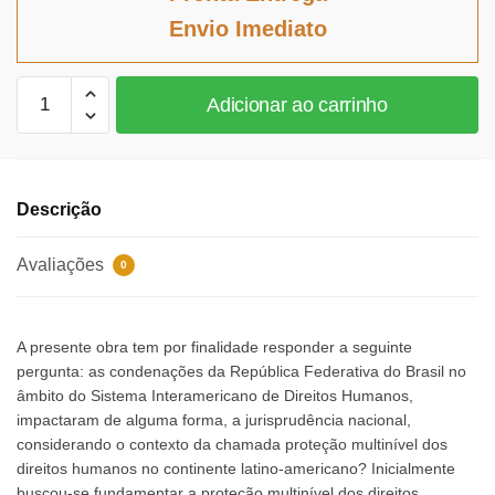
era:
é:
Envio Imediato
R$116,68.
R$107,35.
O
Adicionar ao carrinho
Poder
Judiciário
nacional
e
Descrição
a
Corte
Avaliações
0
Interamericana
de
Direitos
A presente obra tem por finalidade responder a seguinte
Humanos
pergunta: as condenações da República Federativa do Brasil no
quantidade
âmbito do Sistema Interamericano de Direitos Humanos,
impactaram de alguma forma, a jurisprudência nacional,
considerando o contexto da chamada proteção multinível dos
direitos humanos no continente latino-americano? Inicialmente
buscou-se fundamentar a proteção multinível dos direitos