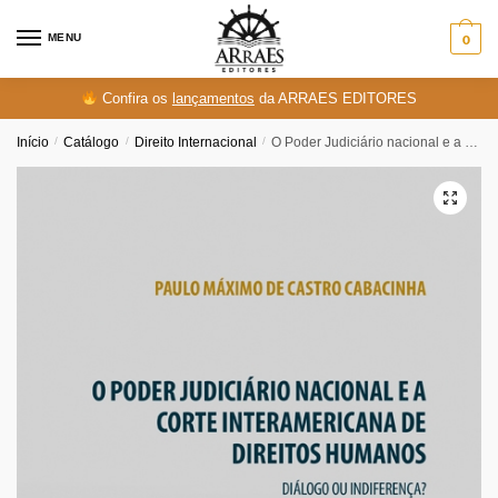
Skip
Skip
to
to
MENU
0
navigation
content
Confira os
lançamentos
da ARRAES EDITORES
Início
/
Catálogo
/
Direito Internacional
/
O Poder Judiciário nacional e a Corte Interamericana de Direitos Humanos