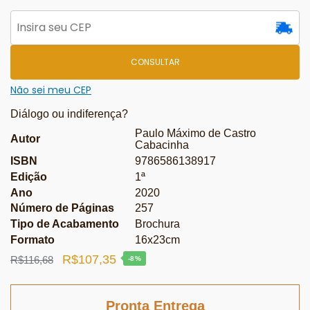
CONSULTAR
Não sei meu CEP
Diálogo ou indiferença?
Paulo Máximo de Castro
Autor
Cabacinha
ISBN
9786586138917
Edição
1ª
Ano
2020
Número de Páginas
257
Tipo de Acabamento
Brochura
Formato
16x23cm
O
O
R$
107,35
R$
116,68
-8%
preço
preço
original
atual
Pronta Entrega