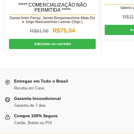
***** COMERCIALIZAÇÃO NÃO
Valerio 
PERMITIDA *****
R$
11
Daniel Amin Ferraz, Jamile Bergamaschine Mata Diz
e Jorge Mascarenhas Lasmar (Orgs.)
O
O
R$
75,04
Ad
R$
81,56
preço
preço
Adicionar ao carrinho
original
atual
era:
é:
R$81,56.
R$75,04.
Entregas em Todo o Brasil
Receba em Casa
Garantia Incondicional
Garantia de 7 dias
Compra 100% Segura
Cartão, Boleto ou PIX