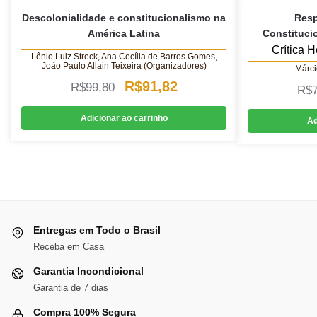
Descolonialidade e constitucionalismo na
Resp
América Latina
Constituc
Crítica 
Lênio Luiz Streck, Ana Cecília de Barros Gomes,
João Paulo Allain Teixeira (Organizadores)
Márci
O
O
R$
91,82
R$
99,80
R$
preço
preço
Adicionar ao carrinho
Ad
original
atual
era:
é:
R$99,80.
R$91,82.
Entregas em Todo o Brasil
Receba em Casa
Garantia Incondicional
Garantia de 7 dias
Compra 100% Segura