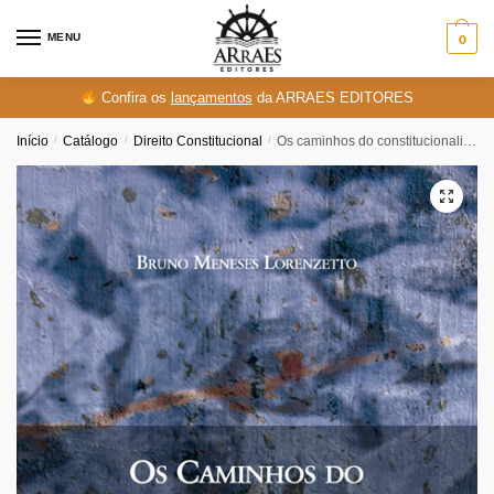
Skip
Skip
to
to
MENU
0
navigation
content
Confira os
lançamentos
da ARRAES EDITORES
Início
/
Catálogo
/
Direito Constitucional
/
Os caminhos do constitucionalismo para a democracia