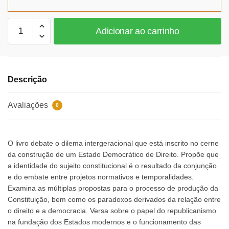
R$120,48.
R$110,84.
Os
Adicionar ao carrinho
caminhos
do
constitucionalismo
para
Descrição
a
democracia
Avaliações
0
quantidade
O livro debate o dilema intergeracional que está inscrito no cerne
da construção de um Estado Democrático de Direito. Propõe que
a identidade do sujeito constitucional é o resultado da conjunção
e do embate entre projetos normativos e temporalidades.
Examina as múltiplas propostas para o processo de produção da
Constituição, bem como os paradoxos derivados da relação entre
o direito e a democracia. Versa sobre o papel do republicanismo
na fundação dos Estados modernos e o funcionamento das