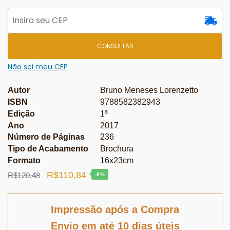
CONSULTAR
Não sei meu CEP
Autor
Bruno Meneses Lorenzetto
ISBN
9788582382943
Edição
1ª
Ano
2017
Número de Páginas
236
Tipo de Acabamento
Brochura
Formato
16x23cm
O
O
R$
110,84
R$
120,48
-8%
preço
preço
original
atual
Impressão após a Compra
era:
é:
Envio em até 10 dias úteis