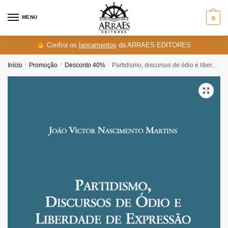
Skip
Skip
to
to
MENU
0
navigation
content
Confira os
lançamentos
da ARRAES EDITORES
Início
/
Promoção
/
Desconto 40%
/
Partidismo, discursos de ódio e liberdade de expressão