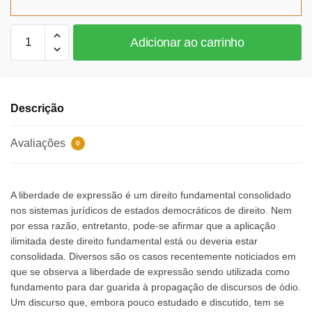
R$112,53.
R$103,53.
Partidismo,
Adicionar ao carrinho
discursos
de
ódio
e
Descrição
liberdade
de
Avaliações
0
expressão
quantidade
A liberdade de expressão é um direito fundamental consolidado
nos sistemas jurídicos de estados democráticos de direito. Nem
por essa razão, entretanto, pode-se afirmar que a aplicação
ilimitada deste direito fundamental está ou deveria estar
consolidada. Diversos são os casos recentemente noticiados em
que se observa a liberdade de expressão sendo utilizada como
fundamento para dar guarida à propagação de discursos de ódio.
Um discurso que, embora pouco estudado e discutido, tem se