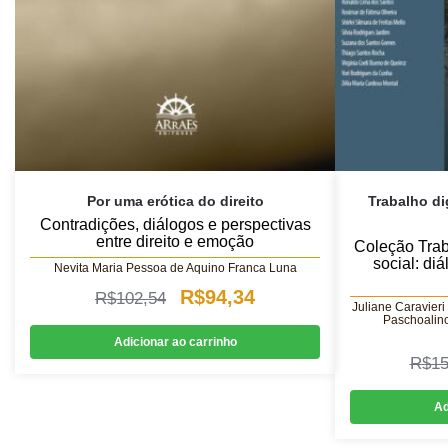
Por uma erótica do direito
Trabalho di
Contradições, diálogos e perspectivas
entre direito e emoção
Coleção Trab
social: diá
Nevita Maria Pessoa de Aquino Franca Luna
O
O
R$
94,34
R$
102,54
Juliane Caravieri
Paschoalino
preço
preço
Adicionar ao carrinho
original
atual
R$
15
era:
é:
Ad
R$102,54.
R$94,34.