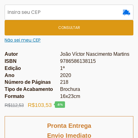
CONSULTAR
Não sei meu CEP
Autor
João Víctor Nascimento Martins
ISBN
9786586138115
Edição
1ª
Ano
2020
Número de Páginas
218
Tipo de Acabamento
Brochura
Formato
16x23cm
O
O
R$
103,53
R$
112,53
-8%
preço
preço
original
atual
Pronta Entrega
era:
é:
Envio Imediato