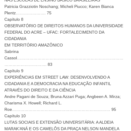
NAS ESCOLAS DE ENSINO BÁSICO BRASILEIRAS
Patricia Grazziotin Noschang; Micheli Piucco; Karen Bianca
Plentz…………………. 75
Capítulo 8
OBSERVATÓRIO DE DIREITOS HUMANOS DA UNIVERSIDADE
FEDERAL DO ACRE – UFAC: FORTALECIMENTO DA
CIDADANIA
EM TERRITÓRIO AMAZÔNICO
Sabrina
Cassol……………………………………………………………………
…………………………. 83
Capítulo 9
EXPERIÊNCIAS EM STREET LAW: DESENVOLVENDO A
CIDADANIA E A DEMOCRACIA NA EDUCAÇÃO INFANTIL
ATRAVÉS DO DIREITO E DA CIÊNCIA
Andre Pagani de Souza; Bruna Azzari Puga; Angbeen A. Mirza;
Charisma X. Howell; Richard L.
Roe……………………………………………………………… 95
Capítulo 10
LUTAS SOCIAIS E EXTENSÃO UNIVERSITÁRIA: A ALDEIA
MARAK’ANÁ E OS CAMELÔS DA PRAÇA NELSON MANDELA