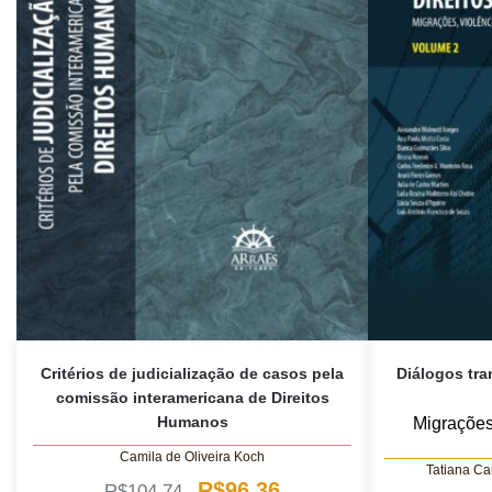
Critérios de judicialização de casos pela
Diálogos tra
comissão interamericana de Direitos
Humanos
Migrações
Camila de Oliveira Koch
Tatiana Ca
O
O
R$
96,36
R$
104,74