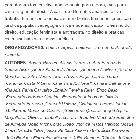
para dar um tom coletivo não somente para a obra, mas para
cada fragmento desta. A partir de diferentes análises, o livro
trabalha temas como educação em direitos humanos, educação
jurídica popular, pedagogia crítica e sua aplicação no ensino do
direito, educação feminista e antirracista no direito e práticas
extensionistas nos cursos jurídicos.
ORGANIZADORES:
Letícia Virginia Leidens ; Fernanda Andrade
Almeida
AUTORES:
Agnes Moraes ;Allanis Pedrosa ;Ana Beatriz dos
Santos Alves ;Andre Pagani de Souza ;Angbeen A. Mirza ;Beatriz
Mendes da Silva Neves ;Bruna Azzari Puga ;Camila Giron
;Catarina Costa Ribeiro ;Charisma X. Howell ;Chiara Galhanone
;Claudia Paiva Carvalho ;Emelly Pereira Riker ;Enzo Bello
;Fernanda Andrade Almeida ;Fernanda Artimos de Oliveira
;Fernando Barbosa ;Gabrieli Pellenz ;Gladstone Leonel Júnior
;Guilherme Muniz de Oliveira ;Guilherme Queiroz ;Ingrid Aguiar
Magalhães Oliveira ;Isabella Bichara ;João Ivo Machado Ramalho
de Almeida ;João Vitor Corso ;João Vitor de Matos Peixoto ;Josué
Alves Gouvêa Filho ;Joyce da Silva Santos ;Julia Ávila Franzoni
;Julia Edviges Florentino Meireles ;Júlia Vasques Ribeiro ;Juliana