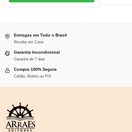
original
atual
era:
é:
R$143,08.
R$131,63.
Entregas em Todo o Brasil
Receba em Casa
Garantia Incondicional
Garantia de 7 dias
Compra 100% Segura
Cartão, Boleto ou PIX