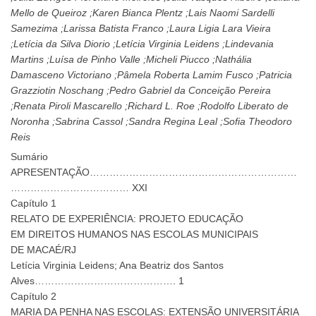
Mello de Queiroz ;Karen Bianca Plentz ;Lais Naomi Sardelli
Samezima ;Larissa Batista Franco ;Laura Ligia Lara Vieira
;Letícia da Silva Diorio ;Letícia Virginia Leidens ;Lindevania
Martins ;Luísa de Pinho Valle ;Micheli Piucco ;Nathália
Damasceno Victoriano ;Pâmela Roberta Lamim Fusco ;Patricia
Grazziotin Noschang ;Pedro Gabriel da Conceição Pereira
;Renata Piroli Mascarello ;Richard L. Roe ;Rodolfo Liberato de
Noronha ;Sabrina Cassol ;Sandra Regina Leal ;Sofia Theodoro
Reis
Sumário
APRESENTAÇÃO………………………………………………………
……………………………… XXI
Capítulo 1
RELATO DE EXPERIÊNCIA: PROJETO EDUCAÇÃO
EM DIREITOS HUMANOS NAS ESCOLAS MUNICIPAIS
DE MACAÉ/RJ
Letícia Virginia Leidens; Ana Beatriz dos Santos
Alves……………………………………. 1
Capítulo 2
MARIA DA PENHA NAS ESCOLAS: EXTENSÃO UNIVERSITÁRIA