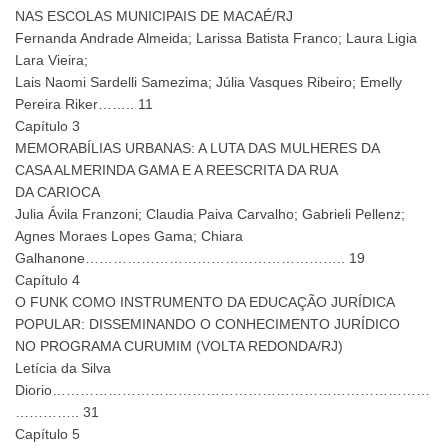
NAS ESCOLAS MUNICIPAIS DE MACAÉ/RJ
Fernanda Andrade Almeida; Larissa Batista Franco; Laura Ligia
Lara Vieira;
Lais Naomi Sardelli Samezima; Júlia Vasques Ribeiro; Emelly
Pereira Riker…….. 11
Capítulo 3
MEMORABÍLIAS URBANAS: A LUTA DAS MULHERES DA
CASA ALMERINDA GAMA E A REESCRITA DA RUA
DA CARIOCA
Julia Ávila Franzoni; Claudia Paiva Carvalho; Gabrieli Pellenz;
Agnes Moraes Lopes Gama; Chiara
Galhanone……………………………………………….. 19
Capítulo 4
O FUNK COMO INSTRUMENTO DA EDUCAÇÃO JURÍDICA
POPULAR: DISSEMINANDO O CONHECIMENTO JURÍDICO
NO PROGRAMA CURUMIM (VOLTA REDONDA/RJ)
Letícia da Silva
Diorio………………………………………………………………………
………….. 31
Capítulo 5