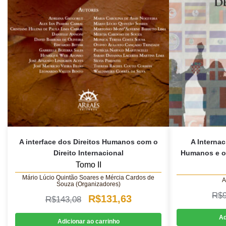
A interface dos Direitos Humanos com o
A Internac
Direito Internacional
Humanos e o 
Tomo II
Mário Lúcio Quintão Soares e Mércia Cardos de
A
Souza (Organizadores)
R$
O
O
R$
131,63
R$
143,08
preço
preço
Ad
Adicionar ao carrinho