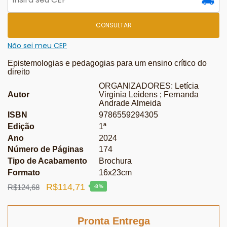
CONSULTAR
Não sei meu CEP
Epistemologias e pedagogias para um ensino crítico do
direito
ORGANIZADORES: Letícia
Autor
Virginia Leidens ; Fernanda
Andrade Almeida
ISBN
9786559294305
Edição
1ª
Ano
2024
Número de Páginas
174
Tipo de Acabamento
Brochura
Formato
16x23cm
O
O
R$
114,71
R$
124,68
-8%
preço
preço
original
atual
Pronta Entrega