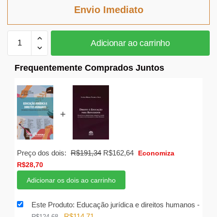
era:
é:
Envio Imediato
R$124,68.
R$114,71.
Educação
Adicionar ao carrinho
jurídica
e
Frequentemente Comprados Juntos
direitos
humanos
quantidade
+
O
O
Preço dos dois:
R$
191,34
R$
162,64
Economiza
preço
preço
R$
28,70
original
atual
Adicionar os dois ao carrinho
era:
é:
R$191,34.
R$162,64.
Este Produto: Educação jurídica e direitos humanos
-
O
O
R$
114,71
R$
124,68