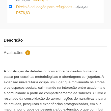
preço
preço
Direito à educação para refugiados
-
R$
83,29
original
atual
O
O
R$
76,63
era:
é:
preço
preço
R$124,68.
R$114,71.
original
atual
era:
é:
R$83,29.
R$76,63.
Descrição
Avaliações
0
A construção de debates críticos sobre os direitos humanos
passa por escolhas metodológicas e abordagens conjugadas. A
extensão universitária ocupa um lugar que movimenta os atores
e os espaços sociais, culminando na interação entre academia e
a comunidade a partir do compartilhamento de saberes. O livro é
resultado da consolidação de aproximações de narrativas a partir
de estudos, pesquisas e experiências protagonizadas, em sua
maioria, por grupos de pesquisa e/ou extensão, o que contribui