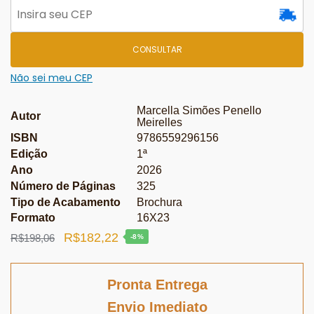
CONSULTAR
Não sei meu CEP
Marcella Simões Penello
Autor
Meirelles
ISBN
9786559296156
Edição
1ª
Ano
2026
Número de Páginas
325
Tipo de Acabamento
Brochura
Formato
16X23
O
O
R$
182,22
R$
198,06
-8%
preço
preço
original
atual
Pronta Entrega
era:
é:
Envio Imediato