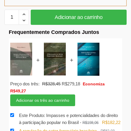
R$198,06.
R$182,22.
Impasses
Adicionar ao carrinho
e
potencialidades
Frequentemente Comprados Juntos
do
direito
à
participação
+
+
popular
no
Brasil
quantidade
O
O
Preço dos três:
R$
328,45
R$
279,18
Economiza
preço
preço
R$
49,27
original
atual
Adicionar os três ao carrinho
era:
é:
R$328,45.
R$279,18.
Este Produto: Impasses e potencialidades do direito
O
O
à participação popular no Brasil
-
R$
182,22
R$
198,06
preço
preço
A regulação do setor ferroviário brasileiro
-