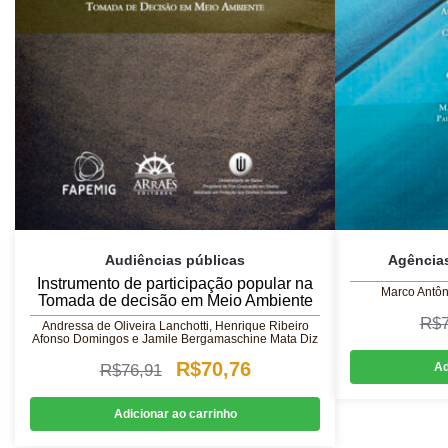
Audiências públicas
Agências
Instrumento de participação popular na
Marco Antôn
Tomada de decisão em Meio Ambiente
R$
Andressa de Oliveira Lanchotti, Henrique Ribeiro
Afonso Domingos e Jamile Bergamaschine Mata Diz
O
O
R$
70,76
Ad
R$
76,91
preço
preço
Adicionar ao carrinho
original
atual