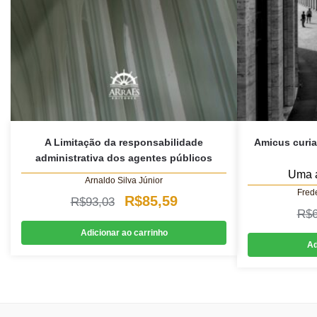
A Limitação da responsabilidade
Amicus curia
administrativa dos agentes públicos
Uma a
Arnaldo Silva Júnior
Fred
O
O
R$
85,59
R$
93,03
R$
preço
preço
Adicionar ao carrinho
original
atual
Ad
era:
é:
R$93,03.
R$85,59.