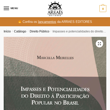
Skip
Skip
to
to
MENU
0
navigation
content
Confira os
lançamentos
da ARRAES EDITORES
Início
/
Catálogo
/
Direito Público
/
Impasses e potencialidades do direito à participação popular no Brasil