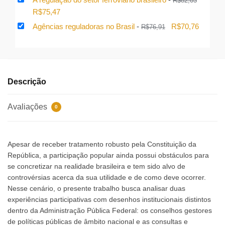
R$
82,03
original
atual
O
O
R$
75,47
era:
é:
preço
preço
O
O
Agências reguladoras no Brasil
-
R$
70,76
R$
76,91
R$198,06.
R$18
original
atual
preço
preço
era:
é:
original
atual
R$82,03.
R$75,47.
era:
é:
R$76,91.
R$70,76
Descrição
Avaliações
0
Apesar de receber tratamento robusto pela Constituição da
República, a participação popular ainda possui obstáculos para
se concretizar na realidade brasileira e tem sido alvo de
controvérsias acerca da sua utilidade e de como deve ocorrer.
Nesse cenário, o presente trabalho busca analisar duas
experiências participativas com desenhos institucionais distintos
dentro da Administração Pública Federal: os conselhos gestores
de políticas públicas de âmbito nacional e as consultas e