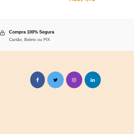
preço
preço
original
atual
,76.
era:
é:
Compra 100% Segura
R$113,83.
R$104,72.
Cartão, Boleto ou PIX