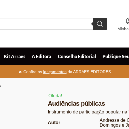
Minha
Kit Arraes
A Editora
Conselho Editorial
Publique Seu
🔥 Confira os
lançamentos
da ARRAES EDITORES
s
Oferta!
Audiências públicas
Instrumento de participação popular n
Andressa de Ol
Autor
Domingos e J