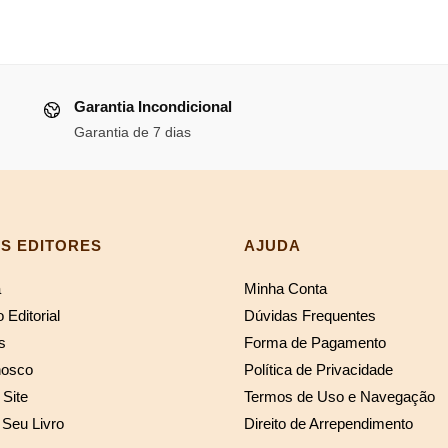
original
atual
R$76,70.
R$70,56.
era:
é:
R$76,91.
R$70
Garantia Incondicional
Garantia de 7 dias
S EDITORES
AJUDA
a
Minha Conta
 Editorial
Dúvidas Frequentes
s
Forma de Pagamento
nosco
Política de Privacidade
Site
Termos de Uso e Navegação
 Seu Livro
Direito de Arrependimento