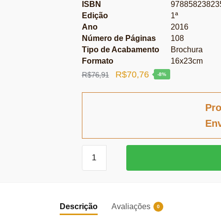
ISBN
97885823823
Edição
1ª
Ano
2016
Número de Páginas
108
Tipo de Acabamento
Brochura
Formato
16x23cm
O
O
R$
70,76
R$
76,91
-8%
preço
preço
original
atual
Pro
era:
é:
Env
R$76,91.
R$70,76.
Audiências
públicas
quantidade
Descrição
Avaliações
0