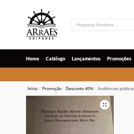
Skip
Skip
to
to
navigation
content
Pesquisar
produtos
Home
Catálogo
Lançamentos
Promoções
Início
/
Promoção
/
Desconto 40%
/
Audiências pública
🔍