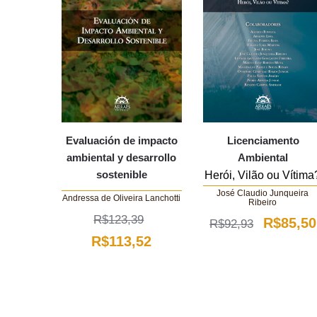
Evaluación de impacto
Licenciamento
ambiental y desarrollo
Ambiental
sostenible
Herói, Vilão ou Vítima
José Claudio Junqueira
Andressa de Oliveira Lanchotti
Ribeiro
R$
123,39
O
R$
85,50
R$
92,93
O
O
R$
113,52
preço
preço
preço
original
original
atual
era:
era:
é:
R$92,93