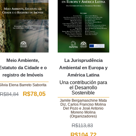
Meio Ambiente,
La Jurisprudência
Estatuto da Cidade e o
Ambiental en Europa y
registro de Imóveis
América Latina
Una contribución para
Sílvia Elena Barreto Saborita
el Desarrollo
Sostenible
O
O
R$
78,05
R$
84,84
Jamile Bergamaschine Mata
preço
preço
Diz, Carlos Franciso Molina
Del Pozo e José Antonio
original
atual
Moreno Molina
(Organizadores)
era:
é:
R$
113,83
R$84,84.
R$78,05.
O
O
R$
104,72