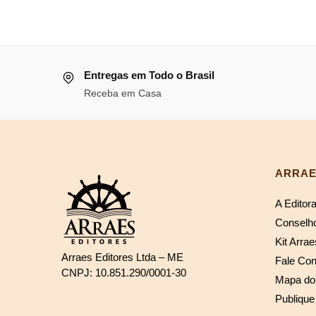
R$123,39.
R$113,52.
Entregas em Todo o Brasil
Receba em Casa
ARRAE
A Editor
Conselho
Kit Arrae
Arraes Editores Ltda – ME
Fale Co
CNPJ: 10.851.290/0001-30
Mapa do 
Publique