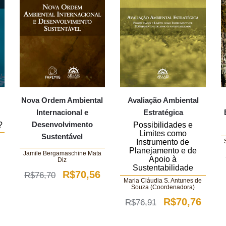
Nova Ordem Ambiental
Avaliação Ambiental
Internacional e
Estratégica
Desenvolvimento
?
Possibilidades e
Limites como
Sustentável
Instrumento de
Planejamento e de
Jamile Bergamaschine Mata
O
Apoio à
Diz
Sustentabilidade
O
O
preço
R$
70,56
R$
76,70
Maria Cláudia S. Antunes de
Souza (Coordenadora)
preço
preço
atual
O
O
R$
70,76
R$
76,91
original
atual
é:
preço
preço
era:
é:
.
R$85,50.