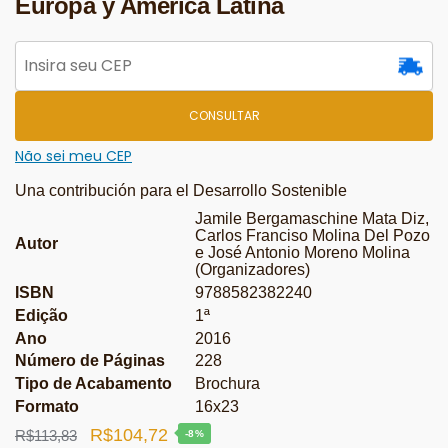
Europa y América Latina
CONSULTAR
Não sei meu CEP
Una contribución para el Desarrollo Sostenible
Jamile Bergamaschine Mata Diz,
Carlos Franciso Molina Del Pozo
Autor
e José Antonio Moreno Molina
(Organizadores)
ISBN
9788582382240
Edição
1ª
Ano
2016
Número de Páginas
228
Tipo de Acabamento
Brochura
Formato
16x23
O
O
R$
104,72
R$
113,83
-8%