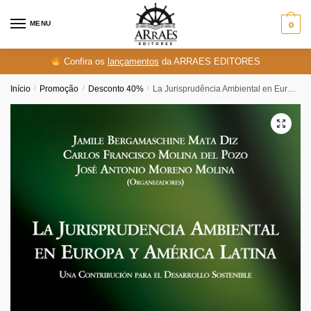
Skip
Skip
to
to
MENU
0
navigation
content
Confira os
lançamentos
da ARRAES EDITORES
Início
/
Promoção
/
Desconto 40%
/
La Jurisprudência Ambiental en Europa y América Latina