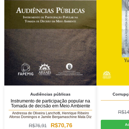
Audiências públicas
Corrupç
Instrumento de participação popular na
Tomada de decisão em Meio Ambiente
R$
14
Andressa de Oliveira Lanchotti, Henrique Ribeiro
Afonso Domingos e Jamile Bergamaschine Mata Diz
O
O
R$
70,76
Ad
R$
76,91