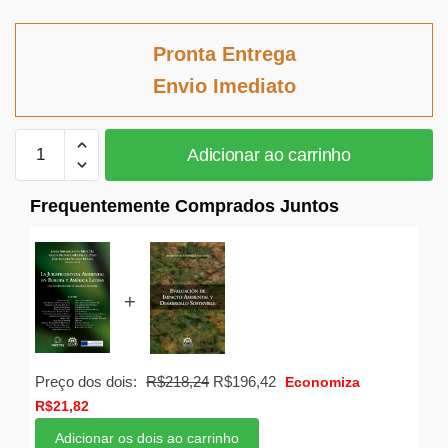
preço
preço
original
atual
Pronta Entrega
era:
é:
Envio Imediato
R$113,83.
R$104,72.
La
Adicionar ao carrinho
Jurisprudência
Ambiental
Frequentemente Comprados Juntos
en
Europa
y
América
+
Latina
quantidade
O
O
Preço dos dois:
R$
218,24
R$
196,42
Economiza
preço
preço
R$
21,82
original
atual
Adicionar os dois ao carrinho