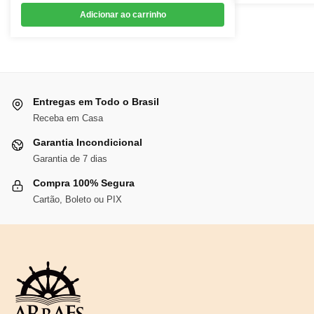
preço
preço
Adicionar ao carrinho
original
atual
era:
é:
R$76,91.
R$70,76.
Entregas em Todo o Brasil
Receba em Casa
Garantia Incondicional
Garantia de 7 dias
Compra 100% Segura
Cartão, Boleto ou PIX