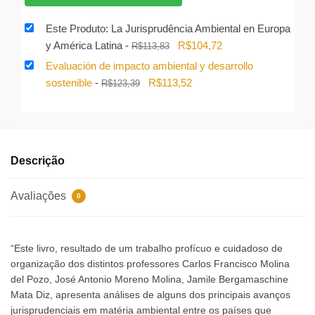
era:
é:
R$218,24.
R$196,42.
Este Produto: La Jurisprudência Ambiental en Europa
O
O
y América Latina
-
R$
104,72
R$
113,83
preço
preço
Evaluación de impacto ambiental y desarrollo
original
atual
O
O
sostenible
-
R$
113,52
R$
123,39
era:
é:
preço
preço
R$113,83.
R$104,72.
original
atual
era:
é:
R$123,39.
R$113,52.
Descrição
Avaliações
0
“Este livro, resultado de um trabalho profícuo e cuidadoso de
organização dos distintos professores Carlos Francisco Molina
del Pozo, José Antonio Moreno Molina, Jamile Bergamaschine
Mata Diz, apresenta análises de alguns dos principais avanços
jurisprudenciais em matéria ambiental entre os países que