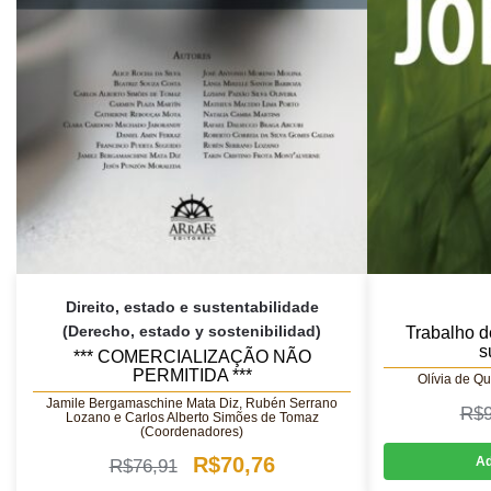
Direito, estado e sustentabilidade
(Derecho, estado y sostenibilidad)
Trabalho d
s
*** COMERCIALIZAÇÃO NÃO
PERMITIDA ***
Olívia de Q
Jamile Bergamaschine Mata Diz, Rubén Serrano
R$
Lozano e Carlos Alberto Simões de Tomaz
(Coordenadores)
O
O
R$
70,76
Ad
R$
76,91